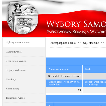
Wybory samorządowe
Rzeczpospolita Polska
>>
woj. lubelskie
>
Wyszukiwarka
Geografia i Wyniki
Nazwisko i imiona
Wiek
Organy Wyborcze
Niedzielski Ireneusz Grzegorz
Komitety
Liczba głosów oddanych na
Procent ważnych 
kandydata
skali okręgu
Komunikaty
13
Transmisje wideo