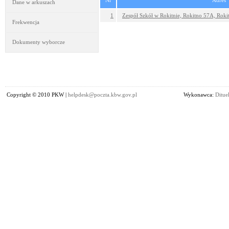
Nr
Adres
Dane w arkuszach
1
Zespół Szkół w Rokitnie, Rokitno 57A, Roki
Frekwencja
Dokumenty wyborcze
Copyright © 2010 PKW |
helpdesk@poczta.kbw.gov.pl
Wykonawca:
Dituel