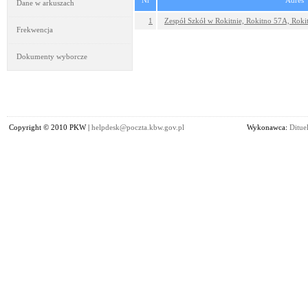
Nr
Adres
Dane w arkuszach
1
Zespół Szkół w Rokitnie, Rokitno 57A, Roki
Frekwencja
Dokumenty wyborcze
Copyright © 2010 PKW |
helpdesk@poczta.kbw.gov.pl
Wykonawca:
Dituel