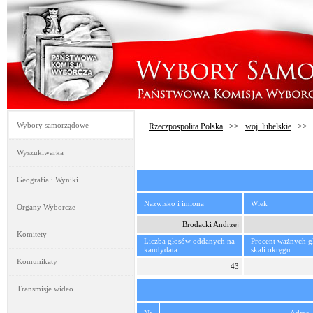
Wybory samorządowe
Rzeczpospolita Polska
>>
woj. lubelskie
>
Wyszukiwarka
Geografia i Wyniki
Nazwisko i imiona
Wiek
Organy Wyborcze
Brodacki Andrzej
Komitety
Liczba głosów oddanych na
Procent ważnych 
kandydata
skali okręgu
Komunikaty
43
Transmisje wideo