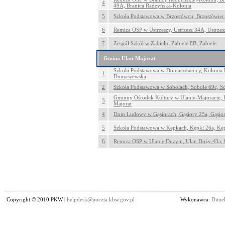
4
49A, Branica Radzyńska-Kolonia
5
Szkoła Podstawowa w Brzostówcu, Brzostówiec
6
Remiza OSP w Ustrzeszy, Ustrzesz 34A, Ustrzes
7
Zespół Szkół w Zabielu, Zabiele 8B, Zabiele
Gmina Ulan-Majorat
Szkoła Podstawowa w Domaszewnicy, Kolonia 
1
Domaszewska
2
Szkoła Podstawowa w Sobolach, Sobole 69c, S
Gminny Ośrodek Kultury w Ulanie-Majoracie, 
3
Majorat
4
Dom Ludowy w Gąsiorach, Gąsiory 25a, Gąsio
5
Szkoła Podstawowa w Kępkach, Kępki 26a, Kę
6
Remiza OSP w Ulanie Dużym, Ulan Duży 43a,
Copyright © 2010 PKW |
helpdesk@poczta.kbw.gov.pl
Wykonawca:
Dituel