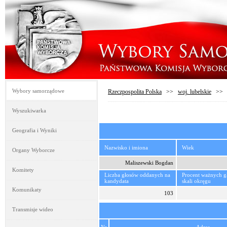
Wybory samorządowe
Rzeczpospolita Polska
>>
woj. lubelskie
>
Wyszukiwarka
Geografia i Wyniki
Nazwisko i imiona
Wiek
Organy Wyborcze
Maliszewski Bogdan
Komitety
Liczba głosów oddanych na
Procent ważnych 
kandydata
skali okręgu
Komunikaty
103
Transmisje wideo