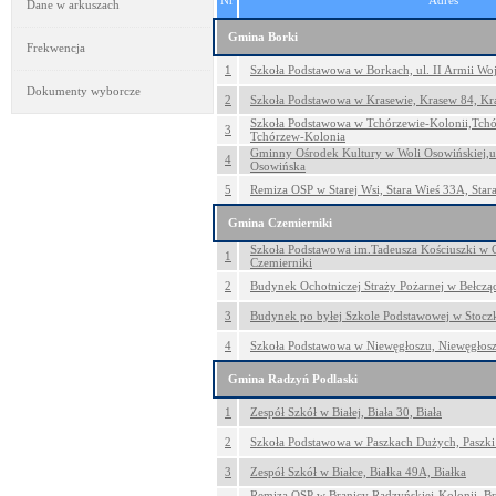
Nr
Adres
Dane w arkuszach
Gmina Borki
Frekwencja
1
Szkoła Podstawowa w Borkach, ul. II Armii Woj
Dokumenty wyborcze
2
Szkoła Podstawowa w Krasewie, Krasew 84, Kr
Szkoła Podstawowa w Tchórzewie-Kolonii,Tch
3
Tchórzew-Kolonia
Gminny Ośrodek Kultury w Woli Osowińskiej,ul
4
Osowińska
5
Remiza OSP w Starej Wsi, Stara Wieś 33A, Star
Gmina Czemierniki
Szkoła Podstawowa im.Tadeusza Kościuszki w C
1
Czemierniki
2
Budynek Ochotniczej Straży Pożarnej w Bełcząc
3
Budynek po byłej Szkole Podstawowej w Stoczk
4
Szkoła Podstawowa w Niewęgłoszu, Niewęgłosz
Gmina Radzyń Podlaski
1
Zespół Szkół w Białej, Biała 30, Biała
2
Szkoła Podstawowa w Paszkach Dużych, Paszki
3
Zespół Szkół w Białce, Białka 49A, Białka
Remiza OSP w Branicy Radzyńskiej-Kolonii, B