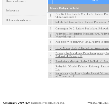
Nr
Adres
Dane w arkuszach
Miasto Radzyń Podlaski
Frekwencja
Filia Nr 1 Przedszkola Miejskiego, Radzyń Podl
1
Chmielowskiego 8
Dokumenty wyborcze
2
Szkoła Podstawowa Nr 2, Radzyń Podlaski ul. 
3
Gimnazjum Nr 2, Radzyń Podlaski ul.Sitkowsk
Radzyńska Spółdzielnia Mieszkaniowa, Radzyń 
4
Wyszyńskiego 14
5
Filia Szkoły Podstawowej Nr 2, Radzyń Podlas
6
Urząd Miasta, Radzyń Podlaski ul. Warszawska
Dzienny Środowiskowy Dom Samopomocy Spo
7
Podlaski ul. Bulwary 12
8
Przedszkole Miejskie, Radzyń Podlaski ul. Arm
Radzyński Ośrodek Kultury i Rekreacji, Radzyń
9
II 4
Samodzielny Publiczny Zakład Opieki Zdrowot
10
ul. Wisznicka 111
Copyright © 2010 PKW |
helpdesk@poczta.kbw.gov.pl
Wykonawca:
Dituel