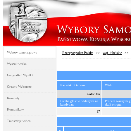
Wybory samorządowe
Rzeczpospolita Polska
>>
woj. lubelskie
>
Wyszukiwarka
Geografia i Wyniki
Nazwisko i imiona
Wiek
Organy Wyborcze
Golec Jan
Komitety
Liczba głosów oddanych na
Procent ważnych 
kandydata
skali okręgu
Komunikaty
17
Transmisje wideo