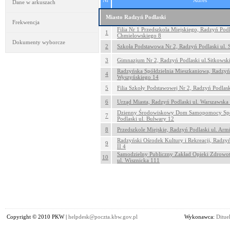
Nr
Adres
Dane w arkuszach
Miasto Radzyń Podlaski
Frekwencja
Filia Nr 1 Przedszkola Miejskiego, Radzyń Podl
1
Chmielowskiego 8
Dokumenty wyborcze
2
Szkoła Podstawowa Nr 2, Radzyń Podlaski ul. 
3
Gimnazjum Nr 2, Radzyń Podlaski ul.Sitkowsk
Radzyńska Spółdzielnia Mieszkaniowa, Radzyń 
4
Wyszyńskiego 14
5
Filia Szkoły Podstawowej Nr 2, Radzyń Podlas
6
Urząd Miasta, Radzyń Podlaski ul. Warszawska
Dzienny Środowiskowy Dom Samopomocy Spo
7
Podlaski ul. Bulwary 12
8
Przedszkole Miejskie, Radzyń Podlaski ul. Arm
Radzyński Ośrodek Kultury i Rekreacji, Radzyń
9
II 4
Samodzielny Publiczny Zakład Opieki Zdrowot
10
ul. Wisznicka 111
Copyright © 2010 PKW |
helpdesk@poczta.kbw.gov.pl
Wykonawca:
Dituel