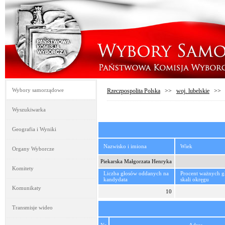
Wybory samorządowe
Rzeczpospolita Polska
>>
woj. lubelskie
>
Wyszukiwarka
Geografia i Wyniki
Nazwisko i imiona
Wiek
Organy Wyborcze
Piekarska Małgorzata Henryka
Komitety
Liczba głosów oddanych na
Procent ważnych 
kandydata
skali okręgu
Komunikaty
10
Transmisje wideo