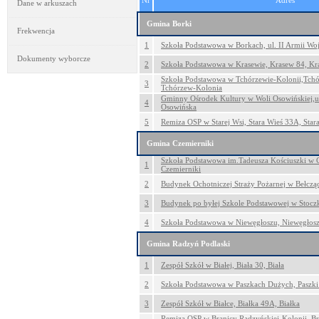
Nr
Adres
Dane w arkuszach
Gmina Borki
Frekwencja
1
Szkoła Podstawowa w Borkach, ul. II Armii Woj
Dokumenty wyborcze
2
Szkoła Podstawowa w Krasewie, Krasew 84, Kr
Szkoła Podstawowa w Tchórzewie-Kolonii,Tch
3
Tchórzew-Kolonia
Gminny Ośrodek Kultury w Woli Osowińskiej,ul
4
Osowińska
5
Remiza OSP w Starej Wsi, Stara Wieś 33A, Star
Gmina Czemierniki
Szkoła Podstawowa im.Tadeusza Kościuszki w C
1
Czemierniki
2
Budynek Ochotniczej Straży Pożarnej w Bełcząc
3
Budynek po byłej Szkole Podstawowej w Stoczk
4
Szkoła Podstawowa w Niewęgłoszu, Niewęgłosz
Gmina Radzyń Podlaski
1
Zespół Szkół w Białej, Biała 30, Biała
2
Szkoła Podstawowa w Paszkach Dużych, Paszki
3
Zespół Szkół w Białce, Białka 49A, Białka
Remiza OSP w Branicy Radzyńskiej-Kolonii, B