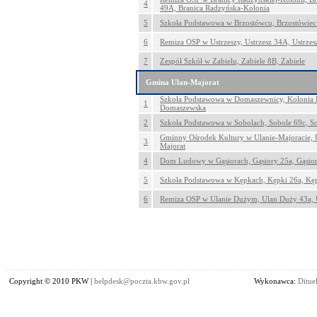
4
49A, Branica Radzyńska-Kolonia
5
Szkoła Podstawowa w Brzostówcu, Brzostówiec
6
Remiza OSP w Ustrzeszy, Ustrzesz 34A, Ustrzes
7
Zespół Szkół w Zabielu, Zabiele 8B, Zabiele
Gmina Ulan-Majorat
Szkoła Podstawowa w Domaszewnicy, Kolonia 
1
Domaszewska
2
Szkoła Podstawowa w Sobolach, Sobole 69c, S
Gminny Ośrodek Kultury w Ulanie-Majoracie, 
3
Majorat
4
Dom Ludowy w Gąsiorach, Gąsiory 25a, Gąsio
5
Szkoła Podstawowa w Kępkach, Kępki 26a, Kę
6
Remiza OSP w Ulanie Dużym, Ulan Duży 43a,
Copyright © 2010 PKW |
helpdesk@poczta.kbw.gov.pl
Wykonawca:
Dituel