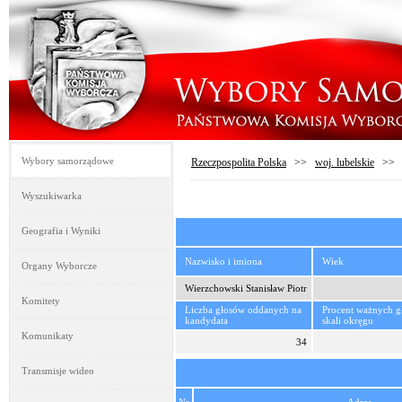
Wybory samorządowe
Rzeczpospolita Polska
>>
woj. lubelskie
>
Wyszukiwarka
Geografia i Wyniki
Nazwisko i imiona
Wiek
Organy Wyborcze
Wierzchowski Stanisław Piotr
Komitety
Liczba głosów oddanych na
Procent ważnych 
kandydata
skali okręgu
Komunikaty
34
Transmisje wideo