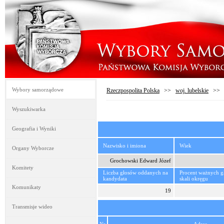
Wybory samorządowe
Rzeczpospolita Polska
>>
woj. lubelskie
>
Wyszukiwarka
Geografia i Wyniki
Nazwisko i imiona
Wiek
Organy Wyborcze
Grochowski Edward Józef
Komitety
Liczba głosów oddanych na
Procent ważnych 
kandydata
skali okręgu
Komunikaty
19
Transmisje wideo