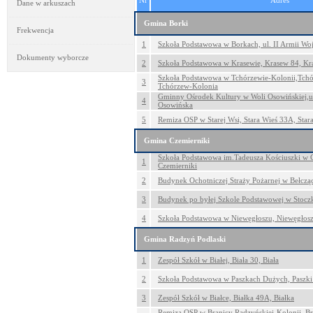
Nr
Adres
Dane w arkuszach
Gmina Borki
Frekwencja
1
Szkoła Podstawowa w Borkach, ul. II Armii Woj
Dokumenty wyborcze
2
Szkoła Podstawowa w Krasewie, Krasew 84, Kr
Szkoła Podstawowa w Tchórzewie-Kolonii,Tch
3
Tchórzew-Kolonia
Gminny Ośrodek Kultury w Woli Osowińskiej,ul
4
Osowińska
5
Remiza OSP w Starej Wsi, Stara Wieś 33A, Star
Gmina Czemierniki
Szkoła Podstawowa im.Tadeusza Kościuszki w C
1
Czemierniki
2
Budynek Ochotniczej Straży Pożarnej w Bełcząc
3
Budynek po byłej Szkole Podstawowej w Stoczk
4
Szkoła Podstawowa w Niewęgłoszu, Niewęgłosz
Gmina Radzyń Podlaski
1
Zespół Szkół w Białej, Biała 30, Biała
2
Szkoła Podstawowa w Paszkach Dużych, Paszki
3
Zespół Szkół w Białce, Białka 49A, Białka
Remiza OSP w Branicy Radzyńskiej-Kolonii, B