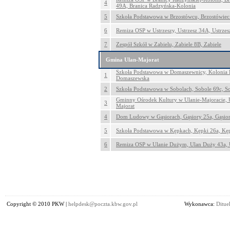
4
49A, Branica Radzyńska-Kolonia
5
Szkoła Podstawowa w Brzostówcu, Brzostówiec
6
Remiza OSP w Ustrzeszy, Ustrzesz 34A, Ustrzes
7
Zespół Szkół w Zabielu, Zabiele 8B, Zabiele
Gmina Ulan-Majorat
Szkoła Podstawowa w Domaszewnicy, Kolonia 
1
Domaszewska
2
Szkoła Podstawowa w Sobolach, Sobole 69c, S
Gminny Ośrodek Kultury w Ulanie-Majoracie, 
3
Majorat
4
Dom Ludowy w Gąsiorach, Gąsiory 25a, Gąsio
5
Szkoła Podstawowa w Kępkach, Kępki 26a, Kę
6
Remiza OSP w Ulanie Dużym, Ulan Duży 43a,
Copyright © 2010 PKW |
helpdesk@poczta.kbw.gov.pl
Wykonawca:
Dituel