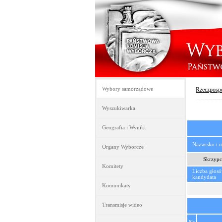
Wybory samorządowe
Rzeczpospo
Wyszukiwarka
Geografia i Wyniki
Nazwisko i 
Organy Wyborcze
Skrzypc
Komitety
Liczba głos
kandydata
Komunikaty
Transmisje wideo