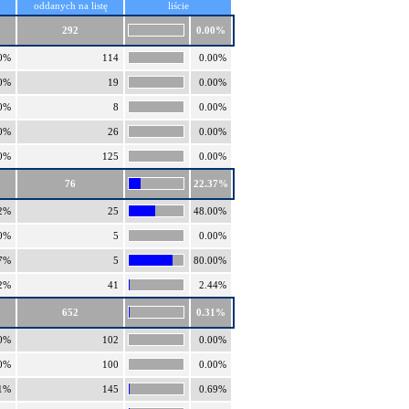
oddanych na listę
liście
292
0.00%
0%
114
0.00%
0%
19
0.00%
0%
8
0.00%
0%
26
0.00%
0%
125
0.00%
76
22.37%
2%
25
48.00%
0%
5
0.00%
7%
5
80.00%
2%
41
2.44%
652
0.31%
0%
102
0.00%
0%
100
0.00%
1%
145
0.69%