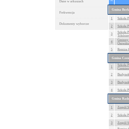
Nr
Dane w arkuszach
Gmina Bork
Frekwencja
1
Szkoła P
Dokumenty wyborcze
2
Szkoła 
Szkoła 
3
Tchórze
Gminny 
4
Osowińs
5
Remiza O
Gmina Czem
Szkoła 
1
Czemier
2
Budynek 
3
Budynek 
4
Szkoła 
Gmina Radz
1
Zespół S
2
Szkoła 
3
Zespół S
Remiza 