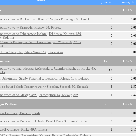
Adres
głosów
ważnych
i
0
0.00%
odstawowa w Borkach, ul. II Armii Wojska Polskiego 26, Borki
0
0.0
Podstawowa w Krasewie, Krasew 84, Krasew
0
0.0
Podstawowa w Tchórzewie-Kolonii,Tchórzew-Kolonia 186,
0
0.0
w-Kolonia
Ośrodek Kultury w Woli Osowińskiej,ul. Wesoła 29, Wola
0
0.0
ka
SP w Starej Wsi, Stara Wieś 33A, Stara Wieś
0
0.0
ierniki
17
0.86%
Podstawowa im.Tadeusza Kościuszki w Czemiernikach, ul. Kocka 45,
12
1.1
niki
Ochotniczej Straży Pożarnej w Bełczącu, Bełcząc 187, Bełcząc
0
0.0
po byłej Szkole Podstawowej w Stoczku, Stoczek 50, Stoczek
4
1.5
Podstawowa w Niewęgłoszu, Niewęgłosz 43, Niewęgłosz
1
0.3
yń Podlaski
2
0.06%
zkół w Białej, Biała 30, Biała
0
0.0
Podstawowa w Paszkach Dużych, Paszki Duże 39, Paszki Duże
0
0.0
zkół w Białce, Białka 49A, Białka
1
0.1
OSP w Branicy Radzyńskiej-Kolonii, Branica Radzyńska-Kolonia