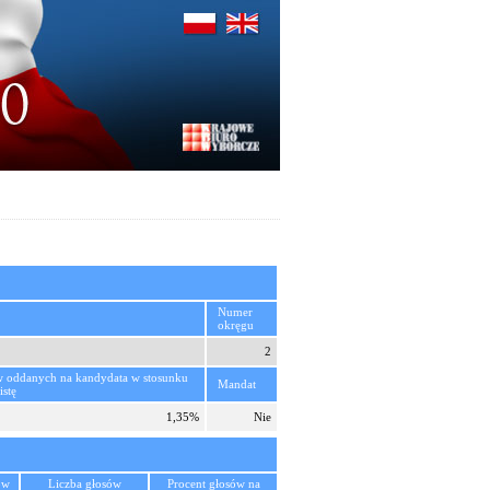
Numer
okręgu
2
w oddanych na kandydata w stosunku
Mandat
istę
1,35%
Nie
ów
Liczba głosów
Procent głosów na