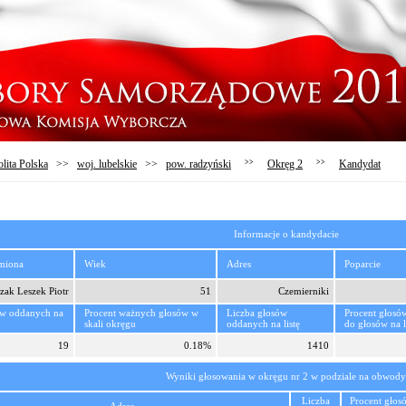
lita Polska
>>
woj. lubelskie
>>
pow. radzyński
>>
Okręg 2
>>
Kandydat
Informacje o kandydacie
imiona
Wiek
Adres
Poparcie
zak Leszek Piotr
51
Czemierniki
ów oddanych na
Procent ważnych głosów w
Liczba głosów
Procent głosó
skali okręgu
oddanych na listę
do głosów na l
19
0.18%
1410
Wyniki głosowania w okręgu nr 2 w podziale na obwody
Liczba
Procent głos