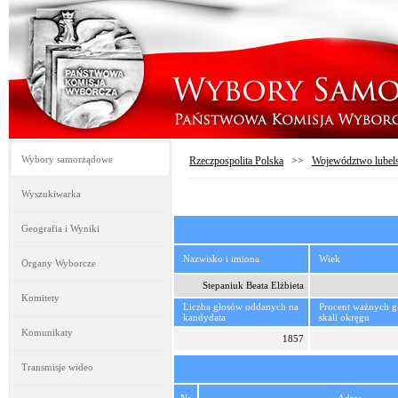
Wybory samorządowe
Rzeczpospolita Polska
>>
Województwo lubels
Wyszukiwarka
Geografia i Wyniki
Nazwisko i imiona
Wiek
Organy Wyborcze
Stepaniuk Beata Elżbieta
Komitety
Liczba głosów oddanych na
Procent ważnych 
kandydata
skali okręgu
Komunikaty
1857
Transmisje wideo