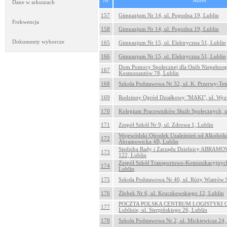
Nr
Adres
Dane w arkuszach
157
Gimnazjum Nr 14, ul. Pogodna 19, Lublin
Frekwencja
158
Gimnazjum Nr 14, ul. Pogodna 19, Lublin
Dokumenty wyborcze
165
Gimnazjum Nr 15, ul. Elektryczna 51, Lublin
166
Gimnazjum Nr 15, ul. Elektryczna 51, Lublin
Dom Pomocy Społecznej dla Osób Niepełnospr
167
Kosmonautów 78, Lublin
168
Szkoła Podstawowa Nr 32, ul. K. Przerwy-Tet
169
Rodzinny Ogród Działkowy "MAKI", ul. Wyzw
170
Kolegium Pracowników Służb Społecznych, ul.
171
Zespół Szkół Nr 9, ul. Zdrowa 1, Lublin
Wojewódzki Ośrodek Uzależnień od Alkoholu 
172
Abramowicka 4B, Lublin
Siedziba Rady i Zarządu Dzielnicy ABRAMO
173
122, Lublin
Zespół Szkół Transportowo-Komunikacyjnych
174
Lublin
175
Szkoła Podstawowa Nr 40, ul. Róży Wiatrów 
176
Żłobek Nr 6, ul. Kruczkowskiego 12, Lublin
POCZTA POLSKA CENTRUM LOGISTYKI Odd
177
Lublinie, ul. Sierpińskiego 26, Lublin
178
Szkoła Podstawowa Nr 2, ul. Mickiewicza 24,