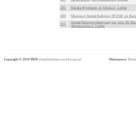
201
Klinika Psychiatrii, ul. Głuska 1, Lublin
209
Okręgowy Szpital Kolejowy SP ZOZ, ul. Kru
Szpital Neuropsychiatryczny im. prof. M. Kac
211
Abramowicka 2, Lublin
Copyright © 2010 PKW |
helpdesk@poczta.kbw.gov.pl
Wykonawca:
Dituel