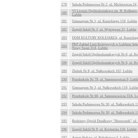
179
Szkoła Podstawowa Nr 2, ul. Mickiewicza 24,
VI Liceum Ogólnokształcące im. H. Kołłątaja,
180
Lublin
181
Gimnazjum Nr 1, ul. Kunickiego 116, Lublin
182
Zespół Szkół Nr 3, ul. Wyścigowa 31, Lublin
183
DOM KULTURY KOLEJARZA, ul. Kunickiego
PKP Zakład Linii Kolejowych w Lublinie Sekcj
184
Nowy Świat 31A, Lublin
187
Zespół Szkół Ogólnokształcących Nr 6, ul. K
188
Zespół Szkół Ogólnokształcących Nr 6, ul. K
189
Żłobek Nr 8, ul. Nałkowskich 102, Lublin
190
Przedszkole Nr 78, ul. Samsonowicza 9, Lubl
191
Gimnazjum Nr 3, ul. Nałkowskich 110, Lubli
192
Przedszkole Nr 66, ul. Samsonowicza 33A, L
193
Szkoła Podstawowa Nr 30, ul. Nałkowskich 1
194
Szkoła Podstawowa Nr 30, ul. Nałkowskich 1
195
Rodzinny Ogród Działkowy "Słonecznik", ul.
196
Zespół Szkół Nr 8, ul. Krężnicka 156, Lublin
197
Areszt śledczy, ul. Południowa 5, Lublin