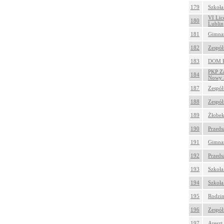
179
Szkoła
VI Lic
180
Lublin
181
Gimnaz
182
Zespół
183
DOM K
PKP Za
184
Nowy Ś
187
Zespół
188
Zespół
189
Żłobek
190
Przeds
191
Gimnaz
192
Przeds
193
Szkoła
194
Szkoła
195
Rodzin
196
Zespół
197
Areszt