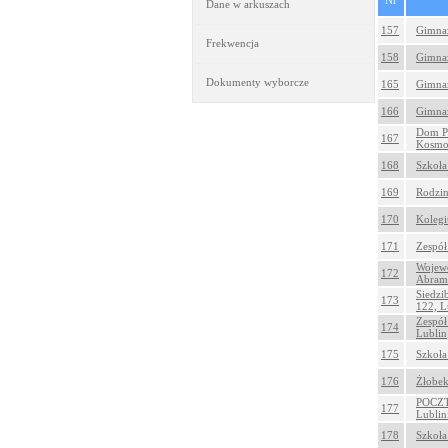
Nr
Dane w arkuszach
157
Gimnaz
Frekwencja
158
Gimnaz
Dokumenty wyborcze
165
Gimnaz
166
Gimnaz
Dom Po
167
Kosmo
168
Szkoła
169
Rodzin
170
Kolegi
171
Zespół
Wojewó
172
Abram
Siedzi
173
122, L
Zespół
174
Lublin
175
Szkoła
176
Żłobek
POCZT
177
Lublin
178
Szkoła