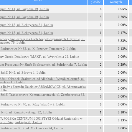
Adres
głosów
ważnych
jum Nr 14, ul. Pogodna 19, Lublin
4
0.95%
jum Nr 14, ul. Pogodna 19, Lublin
5
0.76%
jum Nr 15, ul. Elektryczna 51, Lublin
0
0.00%
jum Nr 15, ul. Elektryczna 51, Lublin
1
0.17%
mocy Społecznej dla Osób Niepełnosprawnych Fizycznie, ul.
1
3.33%
nautów 78, Lublin
 Podstawowa Nr 32, ul. K. Przerwy-Tetmajera 2, Lublin
1
0.13%
ny Ogród Działkowy "MAKI", ul. Wyzwolenia 22, Lublin
0
0.00%
um Pracowników Służb Społecznych, ul. Sulisławicka 7, Lublin
2
0.29%
 Szkół Nr 9, ul. Zdrowa 1, Lublin
0
0.00%
dzki Ośrodek Uzależnień od Alkoholu i Współuzależnień, ul.
0
0.00%
owicka 4B, Lublin
ba Rady i Zarządu Dzielnicy ABRAMOWICE, ul. Abramowicka
0
0.00%
ublin
 Szkół Transportowo-Komunikacyjnych, ul. Zemborzycka 82,
0
0.00%
 Podstawowa Nr 40, ul. Róży Wiatrów 9, Lublin
0
0.00%
 Nr 6, ul. Kruczkowskiego 12, Lublin
1
0.18%
A POLSKA CENTRUM LOGISTYKI Oddział Regionalny w
1
0.13%
ie, ul. Sierpińskiego 26, Lublin
 Podstawowa Nr 2, ul. Mickiewicza 24, Lublin
0
0.00%