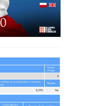
Numer
okręgu
6
w oddanych na kandydata w stosunku
Mandat
istę
6,59%
Nie
Liczba głosów