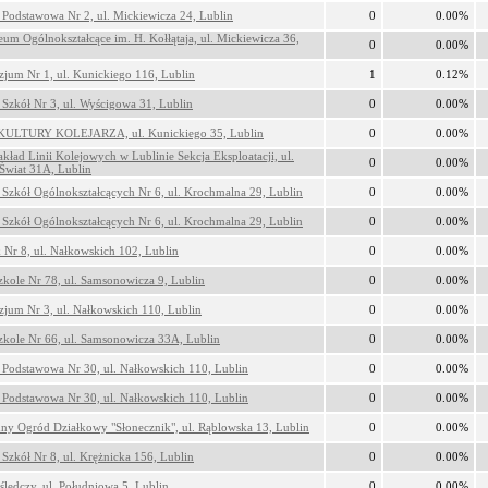
 Podstawowa Nr 2, ul. Mickiewicza 24, Lublin
0
0.00%
eum Ogólnokształcące im. H. Kołłątaja, ul. Mickiewicza 36,
0
0.00%
jum Nr 1, ul. Kunickiego 116, Lublin
1
0.12%
 Szkół Nr 3, ul. Wyścigowa 31, Lublin
0
0.00%
ULTURY KOLEJARZA, ul. Kunickiego 35, Lublin
0
0.00%
kład Linii Kolejowych w Lublinie Sekcja Eksploatacji, ul.
0
0.00%
wiat 31A, Lublin
 Szkół Ogólnokształcących Nr 6, ul. Krochmalna 29, Lublin
0
0.00%
 Szkół Ogólnokształcących Nr 6, ul. Krochmalna 29, Lublin
0
0.00%
 Nr 8, ul. Nałkowskich 102, Lublin
0
0.00%
zkole Nr 78, ul. Samsonowicza 9, Lublin
0
0.00%
jum Nr 3, ul. Nałkowskich 110, Lublin
0
0.00%
zkole Nr 66, ul. Samsonowicza 33A, Lublin
0
0.00%
 Podstawowa Nr 30, ul. Nałkowskich 110, Lublin
0
0.00%
 Podstawowa Nr 30, ul. Nałkowskich 110, Lublin
0
0.00%
ny Ogród Działkowy "Słonecznik", ul. Rąblowska 13, Lublin
0
0.00%
 Szkół Nr 8, ul. Krężnicka 156, Lublin
0
0.00%
 śledczy, ul. Południowa 5, Lublin
0
0.00%