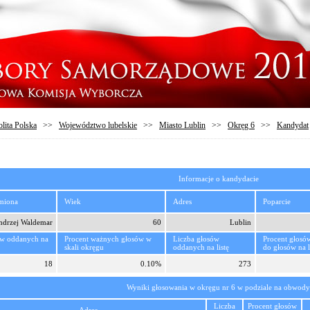
lita Polska
>>
Województwo lubelskie
>>
Miasto Lublin
>>
Okręg 6
>>
Kandydat
Informacje o kandydacie
imiona
Wiek
Adres
Poparcie
ndrzej Waldemar
60
Lublin
ów oddanych na
Procent ważnych głosów w
Liczba głosów
Procent głosó
skali okręgu
oddanych na listę
do głosów na l
18
0.10%
273
Wyniki głosowania w okręgu nr 6 w podziale na obwody
Liczba
Procent głosów