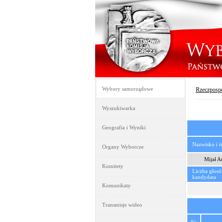
Wybory samorządowe
Rzeczpospo
Wyszukiwarka
Geografia i Wyniki
Nazwisko i 
Organy Wyborcze
Mijał A
Komitety
Liczba głos
kandydata
Komunikaty
Transmisje wideo