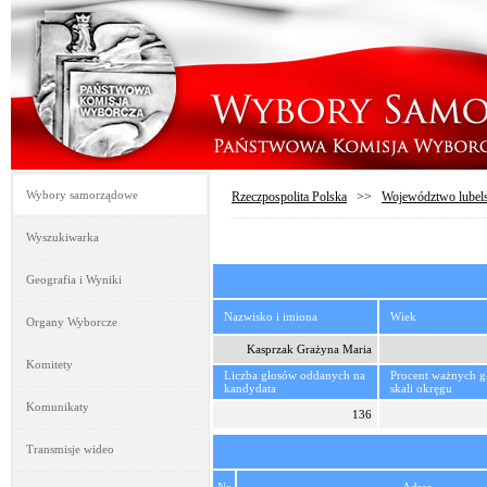
Wybory samorządowe
Rzeczpospolita Polska
>>
Województwo lubels
Wyszukiwarka
Geografia i Wyniki
Nazwisko i imiona
Wiek
Organy Wyborcze
Kasprzak Grażyna Maria
Komitety
Liczba głosów oddanych na
Procent ważnych 
kandydata
skali okręgu
Komunikaty
136
Transmisje wideo