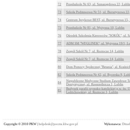
72
Przedszkole Nr 63, ul. Szmaragdowa 22, Lubli
73
Szkoła Podstawowa Nr 51, ul. Bursztynowa 22,
74
Centrum Językowe BEST, ul. Bursztynowa 15, 
75
Przedszkole Nr 81, ul. Wyżynna 10, Lublin
76
Ośrodek Szkolenia Kierowców "SOKÓŁ", ul. S
77
ADM SM "WĘGLINEK", ul. Wyżynna 19/1, Lu
78
Zespół Szkół Nr 7, ul. Roztocze 14, Lublin
79
Zespół Szkół Nr 7, ul. Roztocze 14, Lublin
80
Dom Pomocy Społecznej "Betania", al. Kraśnic
82
Szkoła Podstawowa Nr 42, ul. Rycerska 9, Lub
Niepubliczne Medyczne Studium Zawodowe Te
84
Dentystycznej, ul. Rzemieślnicza 1, Lublin
Budynek parafii rzymsko-katolickiej p.w. św. U
85
Ledóchowskiej, ul. Roztocze 1, Lublin
Copyright © 2010 PKW |
helpdesk@poczta.kbw.gov.pl
Wykonawca:
Dituel