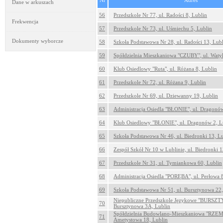
Nr
Adres
Dane w arkuszach
56
Przedszkole Nr 77, ul. Radości 8, Lublin
Frekwencja
57
Przedszkole Nr 73, ul. Uśmiechu 5, Lublin
Dokumenty wyborcze
58
Szkoła Podstawowa Nr 28, ul. Radości 13, Lub
59
Spółdzielnia Mieszkaniowa "CZUBY", ul. Waty
60
Klub Osiedlowy "Ruta", ul. Różana 8, Lublin
61
Przedszkole Nr 72, ul. Różana 9, Lublin
62
Przedszkole Nr 69, ul. Dziewanny 19, Lublin
63
Administracja Osiedla "BŁONIE", ul. Dragonów
64
Klub Osiedlowy "BŁONIE", ul. Dragonów 2, L
65
Szkoła Podstawowa Nr 46, ul. Biedronki 13, L
66
Zespół Szkół Nr 10 w Lublinie, ul. Biedronki 1
67
Przedszkole Nr 31, ul. Tymiankowa 60, Lublin
68
Administracja Osiedla "PORĘBA", ul. Perłowa 
69
Szkoła Podstawowa Nr 51, ul. Bursztynowa 22,
Niepubliczne Przedszkole Językowe "BURSZT
70
Bursztynowa 3A, Lublin
Spółdzielnia Budowlano-Mieszkaniowa "RZEM
71
Ametystowa 18, Lublin