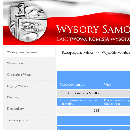
Wybory samorządowe
Rzeczpospolita Polska
>>
Województwo lubels
Wyszukiwarka
Geografia i Wyniki
Nazwisko i imiona
Wiek
Organy Wyborcze
Kłos Katarzyna Monika
Komitety
Liczba głosów oddanych na
Procent ważnych 
kandydata
skali okręgu
Komunikaty
235
Transmisje wideo