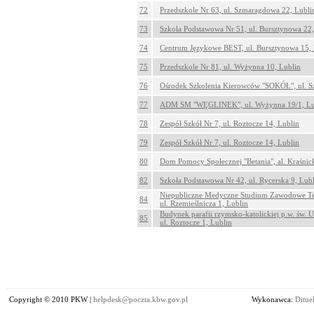
72
Przedszkole Nr 63, ul. Szmaragdowa 22, Lubli
73
Szkoła Podstawowa Nr 51, ul. Bursztynowa 22,
74
Centrum Językowe BEST, ul. Bursztynowa 15, 
75
Przedszkole Nr 81, ul. Wyżynna 10, Lublin
76
Ośrodek Szkolenia Kierowców "SOKÓŁ", ul. S
77
ADM SM "WĘGLINEK", ul. Wyżynna 19/1, Lu
78
Zespół Szkół Nr 7, ul. Roztocze 14, Lublin
79
Zespół Szkół Nr 7, ul. Roztocze 14, Lublin
80
Dom Pomocy Społecznej "Betania", al. Kraśnic
82
Szkoła Podstawowa Nr 42, ul. Rycerska 9, Lub
Niepubliczne Medyczne Studium Zawodowe Tec
84
ul. Rzemieślnicza 1, Lublin
Budynek parafii rzymsko-katolickiej p.w. św. 
85
ul. Roztocze 1, Lublin
Copyright © 2010 PKW |
helpdesk@poczta.kbw.gov.pl
Wykonawca:
Dituel