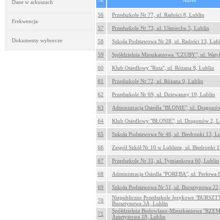
Nr
Adres
Dane w arkuszach
56
Przedszkole Nr 77, ul. Radości 8, Lublin
Frekwencja
57
Przedszkole Nr 73, ul. Uśmiechu 5, Lublin
Dokumenty wyborcze
58
Szkoła Podstawowa Nr 28, ul. Radości 13, Lub
59
Spółdzielnia Mieszkaniowa "CZUBY", ul. Waty
60
Klub Osiedlowy "Ruta", ul. Różana 8, Lublin
61
Przedszkole Nr 72, ul. Różana 9, Lublin
62
Przedszkole Nr 69, ul. Dziewanny 19, Lublin
63
Administracja Osiedla "BŁONIE", ul. Dragonów
64
Klub Osiedlowy "BŁONIE", ul. Dragonów 2, L
65
Szkoła Podstawowa Nr 46, ul. Biedronki 13, L
66
Zespół Szkół Nr 10 w Lublinie, ul. Biedronki 1
67
Przedszkole Nr 31, ul. Tymiankowa 60, Lublin
68
Administracja Osiedla "PORĘBA", ul. Perłowa 
69
Szkoła Podstawowa Nr 51, ul. Bursztynowa 22,
Niepubliczne Przedszkole Językowe "BURSZT
70
Bursztynowa 3A, Lublin
Spółdzielnia Budowlano-Mieszkaniowa "RZEM
71
Ametystowa 18, Lublin