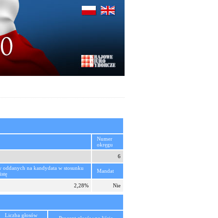
Numer
okręgu
6
w oddanych na kandydata w stosunku
Mandat
istę
2,28%
Nie
Liczba głosów