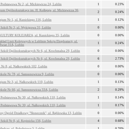
 Podstawowa Nr 2, ul. Mickiewicza 24, Lublin
1
0.23%
eum Ogólnokształcące im. H. Kołłątaja, ul. Mickiewicza 36,
2
0.24%
jum Nr 1, ul. Kunickiego 116, Lublin
1
0.12%
 Szkół Nr 3, ul. Wyścigowa 31, Lublin
0
0.00%
ULTURY KOLEJARZA, ul. Kunickiego 35, Lublin
0
0.00%
kład Linii Kolejowych w Lublinie Sekcja Eksploatacji, ul.
1
0.24%
wiat 31A, Lublin
 Szkół Ogólnokształcących Nr 6, ul. Krochmalna 29, Lublin
0
0.00%
 Szkół Ogólnokształcących Nr 6, ul. Krochmalna 29, Lublin
6
2.73%
 Nr 8, ul. Nałkowskich 102, Lublin
0
0.00%
zkole Nr 78, ul. Samsonowicza 9, Lublin
0
0.00%
jum Nr 3, ul. Nałkowskich 110, Lublin
1
0.13%
zkole Nr 66, ul. Samsonowicza 33A, Lublin
2
0.29%
 Podstawowa Nr 30, ul. Nałkowskich 110, Lublin
1
0.14%
 Podstawowa Nr 30, ul. Nałkowskich 110, Lublin
1
0.17%
ny Ogród Działkowy "Słonecznik", ul. Rąblowska 13, Lublin
0
0.00%
 Szkół Nr 8, ul. Krężnicka 156, Lublin
4
0.68%
 śledczy, ul. Południowa 5, Lublin
1
0.70%