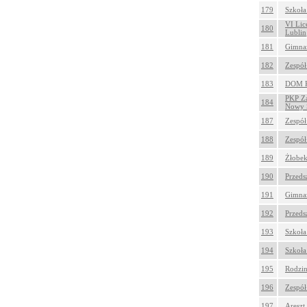
179
Szkoła
VI Lic
180
Lublin
181
Gimnaz
182
Zespół
183
DOM K
PKP Za
184
Nowy Ś
187
Zespół
188
Zespół
189
Żłobek
190
Przeds
191
Gimnaz
192
Przeds
193
Szkoła
194
Szkoła
195
Rodzin
196
Zespół
197
Areszt