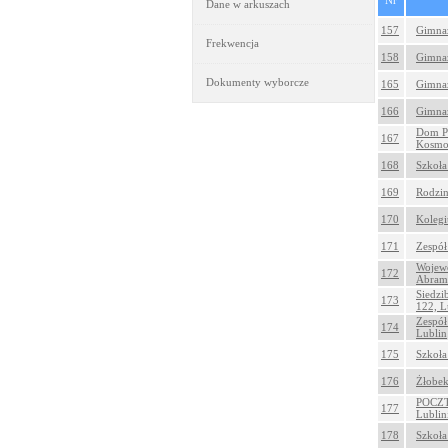
Nr
Dane w arkuszach
157
Gimnaz
Frekwencja
158
Gimnaz
Dokumenty wyborcze
165
Gimnaz
166
Gimnaz
Dom Po
167
Kosmo
168
Szkoła
169
Rodzin
170
Kolegi
171
Zespół
Wojewó
172
Abram
Siedzi
173
122, L
Zespół
174
Lublin
175
Szkoła
176
Żłobek
POCZT
177
Lublin
178
Szkoła