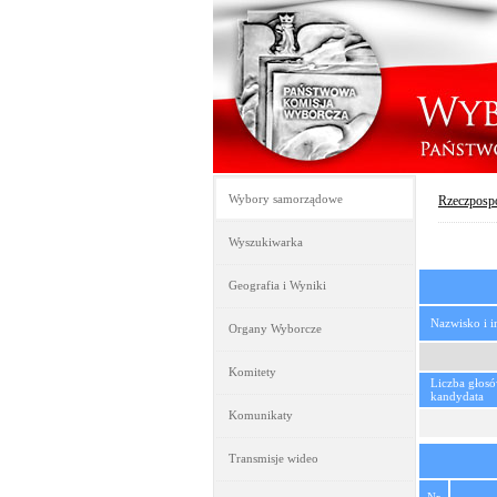
Wybory samorządowe
Rzeczpospo
Wyszukiwarka
Geografia i Wyniki
Nazwisko i 
Organy Wyborcze
Komitety
Liczba głos
kandydata
Komunikaty
Transmisje wideo