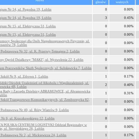
Adres
głosów
ważnych
jum Nr 14, ul. Pogodna 19, Lublin
0
0.00%
jum Nr 14, ul. Pogodna 19, Lublin
3
0.45%
jum Nr 15, ul. Elektryczna 51, Lublin
0
0.00%
jum Nr 15, ul. Elektryczna 51, Lublin
0
0.00%
mocy Społecznej dla Osób Niepełnosprawnych Fizycznie, ul.
0
0.00%
nautów 78, Lublin
 Podstawowa Nr 32, ul. K. Przerwy-Tetmajera 2, Lublin
0
0.00%
ny Ogród Działkowy "MAKI", ul. Wyzwolenia 22, Lublin
0
0.00%
um Pracowników Służb Społecznych, ul. Sulisławicka 7, Lublin
0
0.00%
 Szkół Nr 9, ul. Zdrowa 1, Lublin
1
0.17%
dzki Ośrodek Uzależnień od Alkoholu i Współuzależnień, ul.
2
0.40%
owicka 4B, Lublin
ba Rady i Zarządu Dzielnicy ABRAMOWICE, ul. Abramowicka
1
0.31%
ublin
 Szkół Transportowo-Komunikacyjnych, ul. Zemborzycka 82,
0
0.00%
 Podstawowa Nr 40, ul. Róży Wiatrów 9, Lublin
0
0.00%
 Nr 6, ul. Kruczkowskiego 12, Lublin
0
0.00%
A POLSKA CENTRUM LOGISTYKI Oddział Regionalny w
0
0.00%
ie, ul. Sierpińskiego 26, Lublin
 Podstawowa Nr 2, ul. Mickiewicza 24, Lublin
1
0.17%