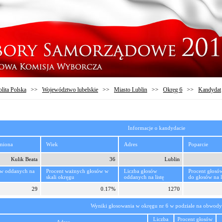
lita Polska
>>
Województwo lubelskie
>>
Miasto Lublin
>>
Okręg 6
>>
Kandydat
Informacje o kandydacie
imiona
Wiek
Adres
Poparcie
Kulik Beata
36
Lublin
ów oddanych na
Procent ważnych głosów w
Liczba głosów
Procent głosó
skali okręgu
oddanych na listę
do głosów na l
29
0.17%
1270
Wyniki głosowania w okręgu nr 6 w podziale na obwody
Liczba
Procent głosów