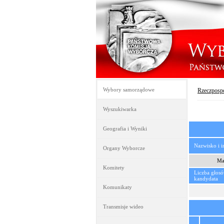
Wybory samorządowe
Rzeczpospo
Wyszukiwarka
Geografia i Wyniki
Nazwisko i 
Organy Wyborcze
Ma
Komitety
Liczba głos
kandydata
Komunikaty
Transmisje wideo