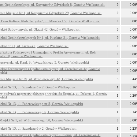
um Ogólnokształcące, ul. Kosynierów Gdyńskich 8, Gorzów Wielkopolski
0
0.00
kole Miejskie Nr 1, ul.Kosynierów Gdyńskich 29, Gorzów Wielkopolski
0
0.00
 Dom Kultury Klub "Jedynka", ul. Mieszka I 50, Gorzów Wielkopolski
0
0.00
Szkół Budowlanych, ul. Okrzei 42, Gorzów Wielkopolski
0
0.00
Szkół Ogólnokształcących Nr 1, ul. Puszkina 31, Gorzów Wielkopolski
0
0.00
Szkół nr 21, ul. Taczaka 1, Gorzów Wielkopolski
0
0.00
a Szkoła Podstawowa i Gimnazjum o Profilu Artystycznym, ul. Boh.
0
0.00
latte 10, Gorzów Wielkopolski
uczyciela, ul. Kard. St. Wyszyńskiego 3, Gorzów Wielkopolski
0
0.00
Szkół Technicznych i Ogólnokształcących, ul. Czereśniowa 4e, Gorzów
0
0.00
olski
kole Miejskie Nr 29, ul. Wróblewskiego 48, Gorzów Wielkopolski
3
0.44
Szkół Nr 13, ul. Szwoleżerów 2, Gorzów Wielkopolski
1
0.16
wy budynek naprzeciw głównego wejścia do Szpitala, ul. Dekerta 1, Gorzów
1
0.20
olski
Szkół Nr 13, ul. Paderewskiego nr 5, Gorzów Wielkopolski
0
0.00
Szkół Nr 13, ul. Paderewskiego 5, Gorzów Wielkopolski
1
0.14
Miejski Nr 1, ul. Wróblewskiego 50, Gorzów Wielkopolski
0
0.00
Szkół Nr 13, ul. Szwoleżerów 2, Gorzów Wielkopolski
1
0.23
zkół Technicznych i Ogółnokształcących - Internat, ul. Czereśniowa 4i,
1
0.13