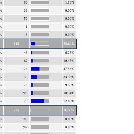
%
86
1.16%
%
39
0.00%
%
50
0.00%
%
1
0.00%
%
8
0.00%
615
25.69%
%
48
6.25%
%
67
10.45%
%
124
47.58%
%
30
33.33%
%
73
9.59%
%
203
10.34%
%
70
72.86%
775
0.77%
%
189
0.00%
%
202
0.00%