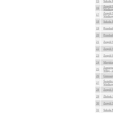
15
Szkoła 
Zespół 
16
Wielkop
Zespół 
17
Wielkop
18
Szkoła 
19
Przedsz
20
Przedsz
21
Zespół 
22
Zespół 
23
Zespół 
24
Miejski
Zamiejs
25
Wlkp., 
26
Gimnazj
Świetli
27
Wielkop
28
Zespół 
29
Żłobek 
30
Zespół 
31
Szkoła 