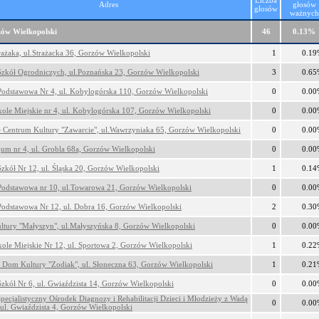
Liczba
Adres
głosów
głosów
ważnych
ów Wielkopolski
46
0.13%
ażaka, ul.Strażacka 36, Gorzów Wielkopolski
1
0.19
Szkół Ogrodniczych, ul.Poznańska 23, Gorzów Wielkopolski
3
0.65
Podstawowa Nr 4, ul. Kobylogórska 110, Gorzów Wielkopolski
0
0.00
kole Miejskie nr 4, ul. Kobylogórska 107, Gorzów Wielkopolski
0
0.00
e Centrum Kultury "Zawarcie", ul.Wawrzyniaka 65, Gorzów Wielkopolski
0
0.00
um nr 4, ul. Grobla 68a, Gorzów Wielkopolski
0
0.00
Szkół Nr 12, ul. Śląska 20, Gorzów Wielkopolski
1
0.14
Podstawowa nr 10, ul.Towarowa 21, Gorzów Wielkopolski
0
0.00
Podstawowa Nr 12, ul. Dobra 16, Gorzów Wielkopolski
2
0.30
tury "Małyszyn", ul.Małyszyńska 8, Gorzów Wielkopolski
0
0.00
kole Miejskie Nr 12, ul. Sportowa 2, Gorzów Wielkopolski
1
0.22
 Dom Kultury "Zodiak", ul. Słoneczna 63, Gorzów Wielkopolski
1
0.21
Szkół Nr 6, ul. Gwiaździsta 14, Gorzów Wielkopolski
0
0.00
ecjalistyczny Ośrodek Diagnozy i Rehabilitacji Dzieci i Młodzieży z Wadą
0
0.00
 ul. Gwiaździsta 4, Gorzów Wielkopolski