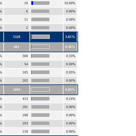
%
10
10.00%
%
6
0.00%
%
11
0.00%
%
2
0.00%
5320
3.85%
661
0.30%
%
300
0.33%
%
54
0.00%
%
105
0.95%
%
202
0.00%
1094
0.09%
%
413
0.24%
%
201
0.00%
%
168
0.00%
%
193
0.00%
%
119
0.00%