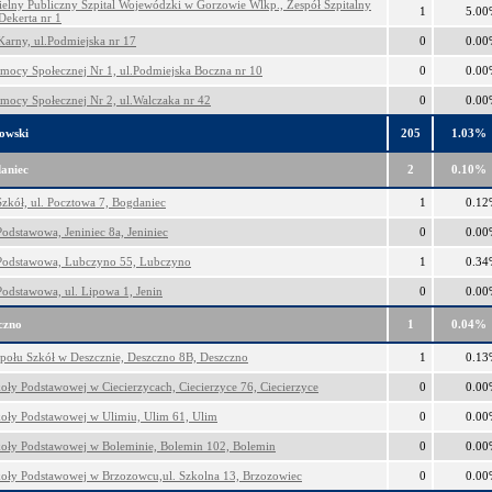
elny Publiczny Szpital Wojewódzki w Gorzowie Wlkp., Zespół Szpitalny
1
5.00
Dekerta nr 1
Karny, ul.Podmiejska nr 17
0
0.00
ocy Społecznej Nr 1, ul.Podmiejska Boczna nr 10
0
0.00
ocy Społecznej Nr 2, ul.Walczaka nr 42
0
0.00
owski
205
1.03%
aniec
2
0.10%
Szkół, ul. Pocztowa 7, Bogdaniec
1
0.12
Podstawowa, Jeniniec 8a, Jeniniec
0
0.00
Podstawowa, Lubczyno 55, Lubczyno
1
0.34
Podstawowa, ul. Lipowa 1, Jenin
0
0.00
czno
1
0.04%
społu Szkół w Deszcznie, Deszczno 8B, Deszczno
1
0.13
koły Podstawowej w Ciecierzycach, Ciecierzyce 76, Ciecierzyce
0
0.00
koły Podstawowej w Ulimiu, Ulim 61, Ulim
0
0.00
koły Podstawowej w Boleminie, Bolemin 102, Bolemin
0
0.00
koły Podstawowej w Brzozowcu,ul. Szkolna 13, Brzozowiec
0
0.00