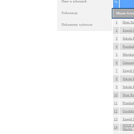
Dane w arkuszach
Nr
Frekwencja
Miasto Gorz
1
Dom Str
Dokumenty wyborcze
2
Zespół 
3
Szkoła 
4
Przedsz
5
Miejski
6
Gimnazj
7
Zespół 
8
Szkoła 
9
Szkoła 
10
Dom Kul
11
Przedsz
12
Grodzki
13
Zespół 
NZOZ Sp
14
Słuchu,