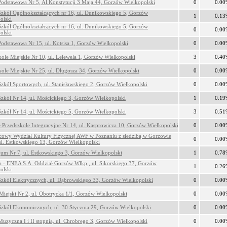
Podstawowa Nr 5, Al.Konstytucji 3 Maja 44, Gorzów Wielkopolski
0
0.00
Szkół Ogólnokształcących nr 16, ul. Dunikowskiego 5, Gorzów
1
0.13
olski
Szkół Ogólnokształcących nr 16, ul. Dunikowskiego 5, Gorzów
0
0.00
olski
Podstawowa Nr 15, ul. Kotsisa 1, Gorzów Wielkopolski
0
0.00
kole Miejskie Nr 10, ul. Lelewela 1, Gorzów Wielkopolski
3
0.40
kole Miejskie Nr 25, ul. Długosza 34, Gorzów Wielkopolski
0
0.00
Szkół Sportowych, ul. Stanisławskiego 2, Gorzów Wielkopolski
0
0.00
Szkół Nr 14, ul. Mościckiego 3, Gorzów Wielkopolski
1
0.19
Szkół Nr 14, ul. Mościckiego 5, Gorzów Wielkopolski
3
0.51
e Przedszkole Integracyjne Nr 14, ul. Kasprowicza 10, Gorzów Wielkopolski
0
0.00
cowy Wydział Kultury Fizycznej AWF w Poznaniu z siedzibą w Gorzowie
0
0.00
ul. Estkowskiego 13, Gorzów Wielkopolski
um Nr 7, ul. Estkowskiego 3, Gorzów Wielkopolski
1
0.78
ca - ENEA S.A. Oddział Gorzów Wlkp., ul. Sikorskiego 37, Gorzów
1
0.26
olski
Szkół Elektrycznych, ul. Dąbrowskiego 33, Gorzów Wielkopolski
0
0.00
Miejski Nr 2, ul. Obotrycka 1/1, Gorzów Wielkopolski
0
0.00
Szkół Ekonomicznych, ul. 30 Stycznia 29, Gorzów Wielkopolski
0
0.00
Muzyczna I i II stopnia, ul. Chrobrego 3, Gorzów Wielkopolski
0
0.00