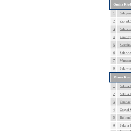
Gmina Kło
1
Sala po
2
Zespół 
3
Sala wi
4
Gminny 
5
Świetli
6
Sala wi
7
Warszta
8
Sala wi
Miasto Kos
1
Szkoła 
2
Szkoła 
3
Gimnazj
4
Zespoł 
5
Bibliot
6
Szkoła 