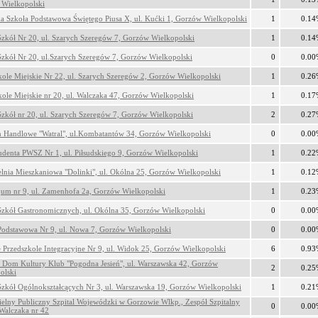
Wielkopolski
ka Szkoła Podstawowa Świętego Piusa X, ul. Kućki 1, Gorzów Wielkopolski
1
0.14
Szkół Nr 20, ul. Szarych Szeregów 7, Gorzów Wielkopolski
1
0.14
Szkół Nr 20, ul.Szarych Szeregów 7, Gorzów Wielkopolski
0
0.00
kole Miejskie Nr 22, ul. Szarych Szeregów 2, Gorzów Wielkopolski
1
0.26
kole Miejskie nr 20, ul. Walczaka 47, Gorzów Wielkopolski
1
0.17
Szkół nr 20, ul. Szarych Szeregów 7, Gorzów Wielkopolski
2
0.27
 Handlowe "Watral", ul.Kombatantów 34, Gorzów Wielkopolski
0
0.00
denta PWSZ Nr 1, ul. Piłsudskiego 9, Gorzów Wielkopolski
1
0.22
elnia Mieszkaniowa "Dolinki", ul. Okólna 25, Gorzów Wielkopolski
1
0.12
um nr 9, ul. Zamenhofa 2a, Gorzów Wielkopolski
1
0.23
Szkół Gastronomicznych, ul. Okólna 35, Gorzów Wielkopolski
0
0.00
Podstawowa Nr 9, ul. Nowa 7, Gorzów Wielkopolski
0
0.00
e Przedszkole Integracyjne Nr 9, ul. Widok 25, Gorzów Wielkopolski
6
0.93
 Dom Kultury Klub "Pogodna Jesień", ul. Warszawska 42, Gorzów
2
0.25
olski
Szkół Ogólnokształcących Nr 3, ul. Warszawska 19, Gorzów Wielkopolski
1
0.21
elny Publiczny Szpital Wojewódzki w Gorzowie Wlkp., Zespół Szpitalny
0
0.00
.Walczaka nr 42