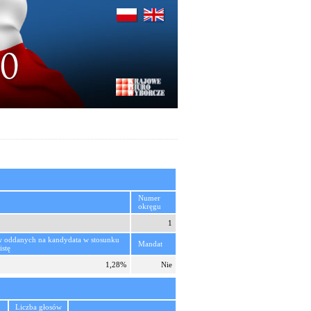
Numer
okręgu
1
w oddanych na kandydata w stosunku
Mandat
istę
1,28%
Nie
Liczba głosów