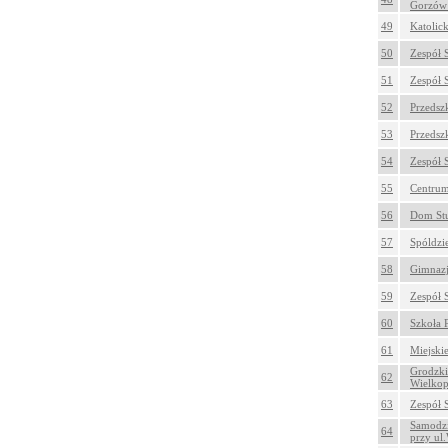
Gorzów 
49
Katolic
50
Zespół 
51
Zespół 
52
Przedsz
53
Przedsz
54
Zespół 
55
Centrum
56
Dom Stu
57
Spóldzi
58
Gimnazj
59
Zespół 
60
Szkoła 
61
Miejski
Grodzki
62
Wielkop
63
Zespół 
Samodzi
64
przy ul