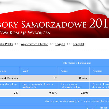
lita Polska
>>
Województwo lubuskie
>>
Okręg 1
>>
Kandydat
Informacje o kandydacie
imiona
Wiek
Adres
Poparcie
zurak Bronisław
62
Brzeźno
ów oddanych na
Procent ważnych głosów w
Liczba głosów
Procent głosó
skali okręgu
oddanych na listę
do głosów na l
287
0.40%
22508
Wyniki głosowania w okręgu nr 1 w podziale na obwody
Procent