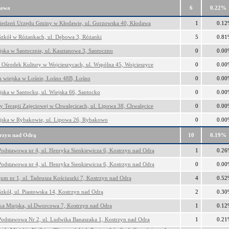
dawa
6
0.22%
siedzeń Urzędu Gminy w Kłodawie, ul. Gorzowska 40, Kłodawa
1
0.12
Szkół w Różankach, ul. Dębowa 3, Różanki
5
0.81
ejska w Santocznie, ul. Kasztanowa 3, Santoczno
0
0.00
Ośrodek Kultury w Wojcieszycach, ul. Wspólna 45, Wojcieszyce
0
0.00
ca wiejska w Łośnie, Łośno 48B, Łośno
0
0.00
ejska w Santocku, ul. Wiejska 66, Santocko
0
0.00
ty Terapii Zajęciowej w Chwalęcicach, ul. Lipowa 38, Chwalęcice
0
0.00
ejska w Rybakowie, ul. Lipowa 26, Rybakowo
0
0.00
trzyn nad Odrą
10
0.19%
Podstawowa nr 4, ul. Henryka Sienkiewicza 6, Kostrzyn nad Odrą
1
0.26
Podstawowa nr 4, ul. Henryka Sienkiewicza 6, Kostrzyn nad Odrą
0
0.00
um nr 1, ul. Tadeusza Kościuszki 7, Kostrzyn nad Odrą
4
0.52
Szkół, ul. Piastowska 14, Kostrzyn nad Odrą
2
0.30
eka Miejska, ul.Dworcowa 7, Kostrzyn nad Odrą
1
0.12
Podstawowa Nr 2, ul. Ludwika Banaszaka 1, Kostrzyn nad Odrą
1
0.21