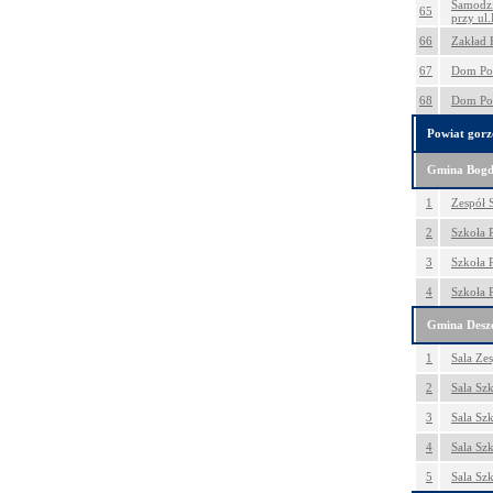
Samodzi
65
przy ul.
66
Zakład 
67
Dom Pom
68
Dom Pom
Powiat gorz
Gmina Bogd
1
Zespół 
2
Szkoła 
3
Szkoła 
4
Szkoła 
Gmina Desz
1
Sala Ze
2
Sala Sz
3
Sala Sz
4
Sala Sz
5
Sala Sz