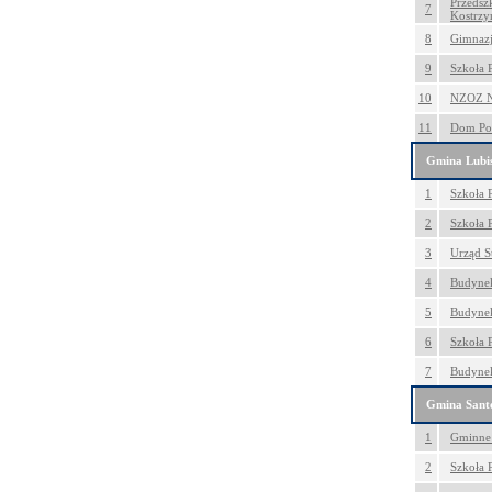
Przedsz
7
Kostrzy
8
Gimnazj
9
Szkoła 
10
NZOZ No
11
Dom Pom
Gmina Lubi
1
Szkoła 
2
Szkoła 
3
Urząd S
4
Budynek
5
Budynek
6
Szkoła 
7
Budynek
Gmina Sant
1
Gminne
2
Szkoła 