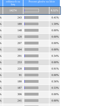
oddanych na
Procent głosów na liście
listę
14274
0.32%
%
243
0.41%
%
189
1.59%
%
148
0.00%
%
120
0.00%
%
207
0.00%
%
104
0.00%
%
291
0.34%
%
253
0.00%
%
220
0.91%
%
91
0.00%
%
180
0.56%
%
187
0.53%
%
306
0.00%
%
241
0.00%