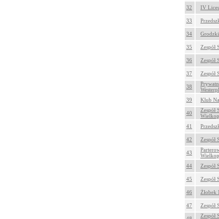
32
IV Lice
33
Przedsz
34
Grodzki
35
Zespół 
36
Zespół 
37
Zespół 
Prywatn
38
Westerp
39
Klub Na
Zespół 
40
Wielkop
41
Przedsz
42
Zespół 
Partero
43
Wielkop
44
Zespół 
45
Zespół 
46
Żłobek 
47
Zespół 
Zespół S
48