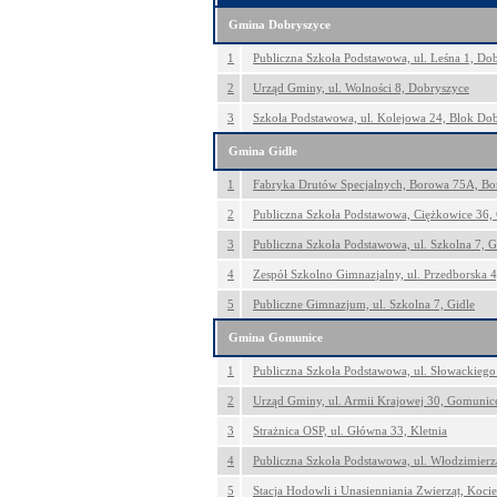
Gmina Dobryszyce
1
Publiczna Szkoła Podstawowa, ul. Leśna 1, Do
2
Urząd Gminy, ul. Wolności 8, Dobryszyce
3
Szkoła Podstawowa, ul. Kolejowa 24, Blok Do
Gmina Gidle
1
Fabryka Drutów Specjalnych, Borowa 75A, B
2
Publiczna Szkoła Podstawowa, Ciężkowice 36,
3
Publiczna Szkoła Podstawowa, ul. Szkolna 7, G
4
Zespół Szkolno Gimnazjalny, ul. Przedborska 
5
Publiczne Gimnazjum, ul. Szkolna 7, Gidle
Gmina Gomunice
1
Publiczna Szkoła Podstawowa, ul. Słowackieg
2
Urząd Gminy, ul. Armii Krajowej 30, Gomunic
3
Strażnica OSP, ul. Główna 33, Kletnia
4
Publiczna Szkoła Podstawowa, ul. Włodzimier
5
Stacja Hodowli i Unasienniania Zwierząt, Koc