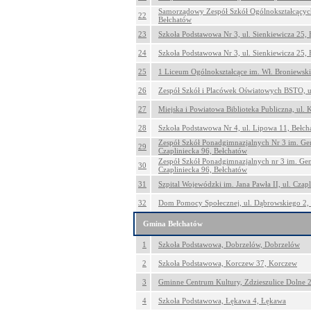
Samorządowy Zespół Szkół Ogólnokształcących
22
Bełchatów
23
Szkoła Podstawowa Nr 3, ul. Sienkiewicza 25,
24
Szkoła Podstawowa Nr 3, ul. Sienkiewicza 25,
25
1 Liceum Ogólnokształcące im. Wł. Broniewski
26
Zespół Szkół i Placówek Oświatowych BSTO, u
27
Miejska i Powiatowa Biblioteka Publiczna, ul. 
28
Szkoła Podstawowa Nr 4, ul. Lipowa 11, Bełch
Zespół Szkół Ponadgimnazjalnych Nr 3 im. Ge
29
Czapliniecka 96, Bełchatów
Zespół Szkół Ponadgimnazjalnych nr 3 im. Ge
30
Czapliniecka 96, Bełchatów
31
Szpital Wojewódzki im. Jana Pawła II, ul. Czap
32
Dom Pomocy Społecznej, ul. Dąbrowskiego 2,
Gmina Bełchatów
1
Szkoła Podstawowa, Dobrzelów, Dobrzelów
2
Szkoła Podstawowa, Korczew 37, Korczew
3
Gminne Centrum Kultury, Zdzieszulice Dolne 2
4
Szkoła Podstawowa, Łękawa 4, Łękawa