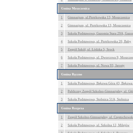
Gmina Moszczenica
1
Gimnazjum, ul.Piotrkowska 13, Moszczenica
2
Gimnazjum, ul. Piotrkowska 13, Moszczenica
3
Szkoła Podstawowa, Gazomia Stara 29A, Gazom
4
Szkoła Podstawowa, ul. Piotrkowska 20, Baby
5
Zespół Szkół, ul. Łódzka 5, Srock
6
Szkoła Podstawowa, ul. Dworcowa 9, Moszcze
7
Szkoła Podstawowa, ul. Nowa 93, Jarosty
Gmina Ręczno
1
Szkoła Podstawowa, Bąkowa Góra 43, Bąkowa
2
Publiczny Zespół Szkolno-Gimnazjalny, ul. Gł
3
Szkoła Podstawowa, Stobnica 51A, Stobnica
Gmina Rozprza
1
Zespół Szkolno-Gimnazjalny, ul. Częstochowsk
2
Szkoła Podstawowa, ul. Szkolna 12, Milejów