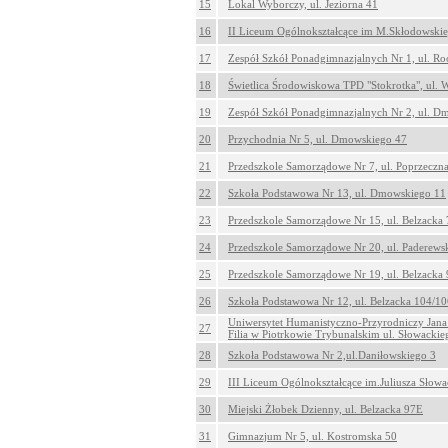
15
Lokal Wyborczy, ul. Jeziorna 41
16
II Liceum Ogólnokształcące im M.Skłodowskiej
17
Zespół Szkół Ponadgimnazjalnych Nr 1, ul. Roo
18
Świetlica Środowiskowa TPD "Stokrotka", ul. 
19
Zespół Szkół Ponadgimnazjalnych Nr 2, ul. D
20
Przychodnia Nr 5, ul. Dmowskiego 47
21
Przedszkole Samorządowe Nr 7, ul. Poprzeczn
22
Szkoła Podstawowa Nr 13, ul. Dmowskiego 11
23
Przedszkole Samorządowe Nr 15, ul. Belzacka
24
Przedszkole Samorządowe Nr 20, ul. Paderews
25
Przedszkole Samorządowe Nr 19, ul. Belzacka
26
Szkoła Podstawowa Nr 12, ul. Belzacka 104/10
Uniwersytet Humanistyczno-Przyrodniczy Jan
27
Filia w Piotrkowie Trybunalskim ul. Słowacki
28
Szkoła Podstawowa Nr 2,ul.Daniłowskiego 3
29
III Liceum Ogólnokształcące im.Juliusza Słowa
30
Miejski Żłobek Dzienny, ul. Belzacka 97E
31
Gimnazjum Nr 5, ul. Kostromska 50