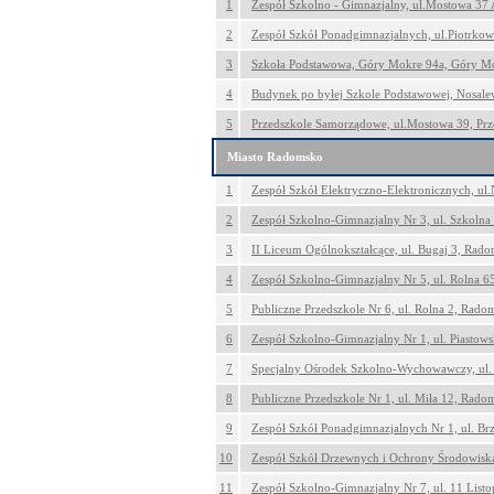
1
Zespół Szkolno - Gimnazjalny, ul.Mostowa 37 
2
Zespół Szkół Ponadgimnazjalnych, ul.Piotrkow
3
Szkoła Podstawowa, Góry Mokre 94a, Góry M
4
Budynek po byłej Szkole Podstawowej, Nosalew
5
Przedszkole Samorządowe, ul.Mostowa 39, Pr
Miasto Radomsko
1
Zespół Szkół Elektryczno-Elektronicznych, u
2
Zespół Szkolno-Gimnazjalny Nr 3, ul. Szkoln
3
II Liceum Ogólnokształcące, ul. Bugaj 3, Rad
4
Zespół Szkolno-Gimnazjalny Nr 5, ul. Rolna 
5
Publiczne Przedszkole Nr 6, ul. Rolna 2, Rado
6
Zespół Szkolno-Gimnazjalny Nr 1, ul. Piastow
7
Specjalny Ośrodek Szkolno-Wychowawczy, ul.
8
Publiczne Przedszkole Nr 1, ul. Miła 12, Rado
9
Zespół Szkół Ponadgimnazjalnych Nr 1, ul. B
10
Zespół Szkół Drzewnych i Ochrony Środowiska
11
Zespół Szkolno-Gimnazjalny Nr 7, ul. 11 List