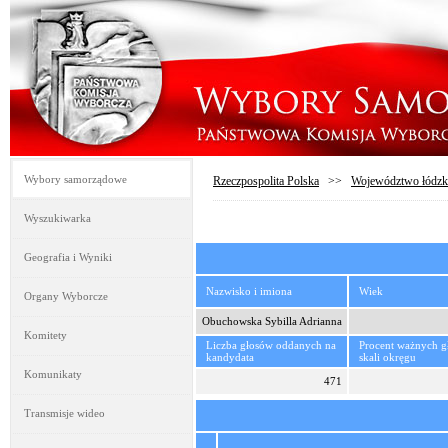
Wybory samorządowe
Rzeczpospolita Polska
>>
Województwo łódzk
Wyszukiwarka
Geografia i Wyniki
Nazwisko i imiona
Wiek
Organy Wyborcze
Obuchowska Sybilla Adrianna
Komitety
Liczba głosów oddanych na
Procent ważnych 
kandydata
skali okręgu
Komunikaty
471
Transmisje wideo