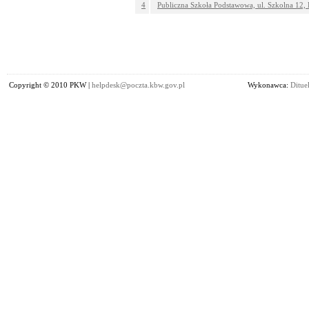
4
Publiczna Szkoła Podstawowa, ul. Szkolna 12
Copyright © 2010 PKW |
helpdesk@poczta.kbw.gov.pl
Wykonawca:
Dituel