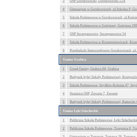
3
OSP Gorzkowiczki, Gorzkowiczki 12A
4
Gimnazjum w Gorzkowicach, ul.Szkolna 8, Go
5
Szkoła Podstawowa w Gorzkowicach, ul.Koście
6
Szkoła Podstawowa w Gościnnej, Gościnna 29
7
OSP Szczepanowice, Szczepanowice 54
8
Szkoła Podstawowa w Krzemieniewicach, Krze
9
Przedszkole Samorządowew Gorzkowicach, ul
Gmina Grabica
1
Urząd Gminy, Grabica 66, Grabica
2
Budynek byłej Szkoły Podstawowej, Krzepczów
3
Szkoła Podstawowa, Szydłów-Kolonia 47, Szy
4
Strażnica OSP, Żeronie 7, Żeronie
5
Budynek byłej Szkoły Podstawowej, Kamocin 
Gmina Łęki Szlacheckie
1
Publiczna Szkoła Podstawowa, Łęki Szlacheckie
2
Publiczna Szkoła Podstawowa, Trzepnica 8, Tr
3
Gimnazjum w Tomawie, Tomawa 26, Tomawa