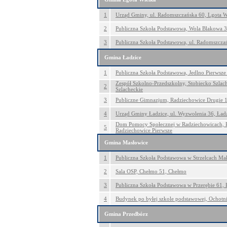
1
Urząd Gminy, ul. Radomszczańska 60, Lgota W
2
Publiczna Szkoła Podstawowa, Wola Blakowa 
3
Publiczna Szkoła Podstawowa, ul. Radomszczań
Gmina Ładzice
1
Publiczna Szkoła Podstawowa, Jedlno Pierwsze
Zespół Szkolno-Przedszkolny, Stobiecko Szlac
2
Szlacheckie
3
Publiczne Gimnazjum, Radziechowice Drugie 
4
Urząd Gminy Ładzice, ul. Wyzwolenia 36, Ład
Dom Pomocy Społecznej w Radziechowicach, R
5
Radziechowice Pierwsze
Gmina Masłowice
1
Publiczna Szkoła Podstawowa w Strzelcach Mał
2
Sala OSP, Chełmo 51, Chełmo
3
Publiczna Szkoła Podstawowa w Przerębie 61, 
4
Budynek po byłej szkole podstawowej, Ochotn
Gmina Przedbórz