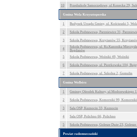
10
Przedszkole Samorządowe, ul Konecka 29, Sul
Gmina Wola Krzysztoporska
1
Budynek Urządu Gminy, ul. Kościuszki 5, Wol
2
Szkoła Podstawowa, Parzniewice 31, Parzniewi
3
Szkoła Podstawowa, Krzyżanów 55, Krzyżanó
Szkoła Podstawowa, ul. Ks.Kanonika Mieczys
4
Bogdanów
5
Szkoła Podstawowa, Woźniki 49, Woźniki
6
Szkoła Podstawowa, ul. Piotrkowska 104, Bujn
7
Szkoła Podstawowa, ul. Szkolna 2, Gomulin
Gmina Wolbórz
1
Gminny Ośrodek Kultury, ul.Modrzewskiego 1
2
Szkoła Podstawowa, Komorniki 99, Komorniki
3
Sala OSP, Kuznocin 33, Kuznocin
4
Sala OSP, Polichno 66, Polichno
5
Szkoła Podstawowa, Golesze Duże 23, Golesze
Powiat radomszczański