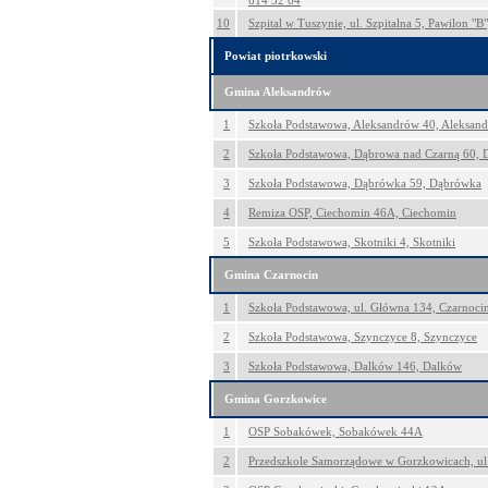
614 32 64
10
Szpital w Tuszynie, ul. Szpitalna 5, Pawilon "B
Powiat piotrkowski
Gmina Aleksandrów
1
Szkoła Podstawowa, Aleksandrów 40, Aleksan
2
Szkoła Podstawowa, Dąbrowa nad Czarną 60, 
3
Szkoła Podstawowa, Dąbrówka 59, Dąbrówka
4
Remiza OSP, Ciechomin 46A, Ciechomin
5
Szkoła Podstawowa, Skotniki 4, Skotniki
Gmina Czarnocin
1
Szkoła Podstawowa, ul. Główna 134, Czarnoci
2
Szkoła Podstawowa, Szynczyce 8, Szynczyce
3
Szkoła Podstawowa, Dalków 146, Dalków
Gmina Gorzkowice
1
OSP Sobakówek, Sobakówek 44A
2
Przedszkole Samorządowe w Gorzkowicach, ul