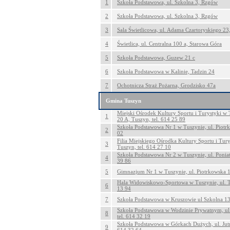
1
Szkoła Podstawowa, ul. Szkolna 3, Rzgów
2
Szkoła Podstawowa, ul. Szkolna 3, Rzgów
3
Sala Świetlicowa, ul. Adama Czartoryskiego 23
4
Świetlica, ul. Centralna 100 a, Starowa Góra
5
Szkoła Podstawowa, Guzew 21 c
6
Szkoła Podstawowa w Kalinie, Tadzin 24
7
Ochotnicza Straż Pożarna, Grodzisko 47a
Gmina Tuszyn
Miejski Ośrodek Kultury Sportu i Turystyki w
1
20 A, Tuszyn, tel. 614 25 89
Szkoła Podstawowa Nr 1 w Tuszynie, ul. Piotrk
2
02
Filia Miejskiego Ośrodka Kultury Sportu i Tury
3
Tuszyn, tel. 614 27 10
Szkoła Podstawowa Nr 2 w Tuszynie, ul. Poniat
4
39 86
5
Gimnazjum Nr 1 w Tuszynie, ul. Piotrkowska 1
Hala Widowiskowo-Sportowa w Tuszynie, ul. Tys
6
13 94
7
Szkoła Podstawowa w Kruszowie ul Szkolna 13,
Szkoła Podstawowa w Wodzinie Prywatnym, ul.
8
tel. 614 32 19
Szkoła Podstawowa w Górkach Dużych, ul. Jutr
9