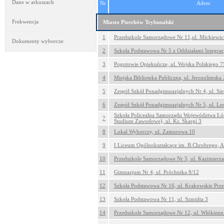
Dane w arkuszach
Nr
Adres
Frekwencja
Miasto Piotrków Trybunalski
1
Przedszkole Samorządowe Nr 11,ul. Mickiewic
Dokumenty wyborcze
2
Szkoła Podstawowa Nr 5 z Oddziałami Integrac
3
Pogotowie Opiekuńcze, ul. Wojska Polskiego 7
4
Miejska Biblioteka Publiczna, ul. Jerozolimska
5
Zespół Szkół Ponadgimnazjalnych Nr 4, ul. Si
6
Zespół Szkół Ponadgimnazjalnych Nr 5, ul. Le
Szkoła Policealna Samorządu Województwa Łó
7
Studium Zawodowe), ul. Ks. Skargi 3
8
Lokal Wyborczy, ul. Zamurowa 10
9
I Liceum Ogólnokształcące im. B.Chrobrego, A
10
Przedszkole Samorządowe Nr 5, ul. Kazimierza
11
Gimnazjum Nr 4, ul. Próchnika 8/12
12
Szkoła Podstawowa Nr 16, ul. Krakowskie Prze
13
Szkoła Podstawowa Nr 11, ul. Szmidta 3
14
Przedszkole Samorządowe Nr 12, ul. Włókienn