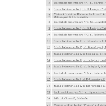
5
Przedszkole Samorządowe Nr 7, ul. Edwardów
6
Szkoła Podstawowa Nr 9, Os. Dolnośląskie 204
Miejska i Powiatowa Biblioteka Publiczna Filia
7
Dolnośląskie 204 B, Bełchatów
8
Przedszkole Samorządowe Nr 5, Os. Dolnośląsk
9
Szkoła Podstawowa Nr 9, Os. Dolnośląskie 204
10
Przedszkole Samorządowe Nr 2, ul. Paderewski
11
Szkoła Podstawowa Nr 13, ul. Słowackiego 8, 
12
Szkoła Podstawowa Nr 13, ul. Słowackiego 8, 
13
Szkoła Podstawowa Nr 5, ul. Szkolna 10, Bełc
14
Szkoła Podstawowa Nr 12, ul. Budryka 7, Bełc
15
Szkoła Podstawowa Nr 12, ul. Budryka 7, Bełc
16
Przedszkole Samorządowe Nr 6, ul. Budryka 1
17
Szkoła Podstawowa Nr 1, ul. Dąbrowskiego 11
18
Szkoła Podstawowa Nr 1, ul. Dąbrowskiego 11
19
Publiczne Gimnazjum Nr 1, ul. Dąbrowskiego 
20
BSM, ul. Okrzei 45, Bełchatów
21
Miejskie Centrum Kultury "Piwnica", ul.J.Wiec