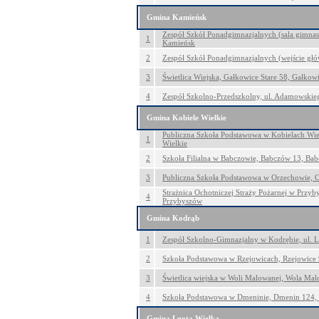
Gmina Kamieńsk
Zespół Szkół Ponadgimnazjalnych (sala gimnast
1
Kamieńsk
2
Zespół Szkół Ponadgimnazjalnych (wejście głó
3
Świetlica Wiejska, Gałkowice Stare 58, Gałkowi
4
Zespół Szkolno-Przedszkolny, ul. Adamowski
Gmina Kobiele Wielkie
Publiczna Szkoła Podstawowa w Kobielach Wiel
1
Wielkie
2
Szkoła Filialna w Babczowie, Babczów 13, Ba
3
Publiczna Szkoła Podstawowa w Orzechowie, 
Strażnica Ochotniczej Straży Pożarnej w Przy
4
Przybyszów
Gmina Kodrąb
1
Zespół Szkolno-Gimnazjalny w Kodrębie, ul. L
2
Szkoła Podstawowa w Rzejowicach, Rzejowice 
3
Świetlica wiejska w Woli Malowanej, Wola Ma
4
Szkoła Podstawowa w Dmeninie, Dmenin 124,
Gmina Lgota Wielka