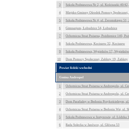
3
Szkoła Podstawowa Nr 2, ul. Kościuszki 40/42
4
Miejsko-Gminny Ośrodek Pomocy Społecznej, 
5
Szkoła Podstawowa Nr 4, ul. Żeromskiego 51,
6
Gimnazjum, Łobudzice 54, Łobudzice
7
Ochotnicza Straż Pożarna, Pożdżenice 140, Po
8
Szkoła Podstawowa, Kociszew 32, Kociszew
9
Szkoła Podstawowa, Wygiełzów 17, Wygiełzów
10
Dom Pomocy Społecznej, Zabłoty 19, Zabłoty
Powiat łódzki wschodni
Gmina Andrespol
1
Ochotnicza Straż Pożarna w Andrespolu, ul. C
2
Ochotnicza Straż Pożarna w Andrespolu, ul. C
3
Dom Parafialny w Bedoniu Przykościelnym, ul.
4
Ochotnicza Straż Pożarna w Bedoniu Wsi, ul. 
5
Szkoła Podstawowa w Justynowie, ul. Łódzka 
6
Rada Sołecka w Janówce, ul. Główna 53