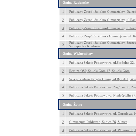
Gmina Radomsko
1
Publiczny Zespół Szkolno-Gimnazjalny, Dziepó
2
Publiczny Zespół Szkolno-Gimnazjalny, ul.Rad
3
Publiczny Zespół Szkolno-Gimnazjalny, ul.Ra
4
Publiczny Zespół Szkolno - Gimnazjalny, ul. 
Publiczny Zespół Szkolno-Gimnazjalny, Szcze
5
Szczepocice Rządowe
Gmina Wielgomłyny
1
Publiczna Szkoła Podstawowa, ul.Stodolna 22,
2
Remiza OSP, Sokola Góra 47, Sokola Góra
3
Sala posiedzeń Urzędu Gminy, ul.Rynek 1, Wi
4
Publiczna Szkoła Podstawowa, Zagórze 30, Za
5
Publiczna Szkoła Podstawowa, Niedośpielin 97,
Gmina Żytno
1
Publiczna Szkoła Podstawowa, ul. Ogrodowa 1
2
Gimnazjum Publiczne, Silnica 76, Silnica
3
Publiczna Szkoła Podstawowa, ul. Wolności 5,