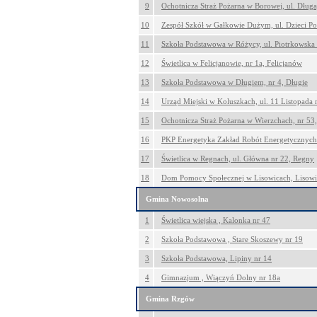
9
Ochotnicza Straż Pożarna w Borowej, ul. Dług
10
Zespół Szkół w Gałkowie Dużym, ul. Dzieci P
11
Szkoła Podstawowa w Różycy, ul. Piotrkowska 
12
Świetlica w Felicjanowie, nr 1a, Felicjanów
13
Szkoła Podstawowa w Długiem, nr 4, Długie
14
Urząd Miejski w Koluszkach, ul. 11 Listopada 
15
Ochotnicza Straż Pożarna w Wierzchach, nr 53
16
PKP Energetyka Zakład Robót Energetycznych 
17
Świetlica w Regnach, ul. Główna nr 22, Regny
18
Dom Pomocy Społecznej w Lisowicach, Lisowi
Gmina Nowosolna
1
Świetlica wiejska , Kalonka nr 47
2
Szkoła Podstawowa , Stare Skoszewy nr 19
3
Szkoła Podstawowa, Lipiny nr 14
4
Gimnazjum , Wiączyń Dolny nr 18a
Gmina Rzgów