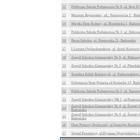
12
Publiczna Szkoła Podstawowa Nr 8, ul. Reja 8
13
Muzeum Regionalne , uL. Narutowicza 1 , Ra
14
Miejski Dom Kultury, ul. Brzeźnicka 5, Radom
15
Publiczna Szkoła Podstawowa Nr 3, ul. Dąbro
16
Bursa Szkolna, ul. Piastowska 21, Radomsko
17
I Liceum Ogólnokształcące, ul. Armii Krajowe
18
Zespół Szkolno-Gimnazjalny Nr 6, ul. Makus
19
Zespół Szkolno-Gimnazjalny Nr 2, ul. Piłsuds
20
Świetlica Kółek Rolniczych, ul. Paderewskieg
21
Ochotnicza Straz Pożarna ul.Strażacka 13, Ra
22
Publiczna Szkoła Podstawowa Nr 5, ul. Narut
23
Zespół Szkolno-Gimnazjalny NR 1, ul.Piastow
Zespół Szkolno-Gimnazjalny Nr 4, ul. Świętej 
24
Radomsko
Zespół Szkolno-Gimnazjalny Nr 4, ul. Świętej 
25
Radomsko
26
Dom Pomocy Społecznej, ul.Ignacego Krasick
27
Szpital Powiatowy, ul.Prymasa Wyszyńskiego 