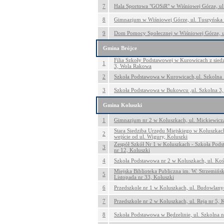
7
Hala Sportowa "GOSiR" w Wiśniowej Górze, ul
8
Gimnazjum w Wiśniowej Górze, ul. Tuszyńska
9
Dom Pomocy Społecznej w Wiśniowej Górze, u
Gmina Brójce
Filia Szkoły Podstawowej w Kurowicach z sied
1
3, Wola Rakowa
2
Szkoła Podstawowa w Kurowicach,ul. Szkolna 
3
Szkoła Podstawowa w Bukowcu ,ul. Szkolna 3
Gmina Koluszki
1
Gimnazjum nr 2 w Koluszkach, ul. Mickiewicza
Stara Siedziba Urzędu Miejskiego w Koluszkach,
2
wejście od ul. Wigury, Koluszki
Zespół Szkół Nr 1 w Koluszkach - Szkoła Pods
3
nr 12, Koluszki
4
Szkoła Podstawowa nr 2 w Koluszkach, ul. Kośc
Miejska Biblioteka Publiczna im. W. Strzemińs
5
Listopada nr 33, Koluszki
6
Przedszkole nr 1 w Koluszkach, ul. Budowlany
7
Przedszkole nr 2 w Koluszkach, ul. Reja nr 5, 
8
Szkoła Podstawowa w Będzelinie, ul. Szkolna n