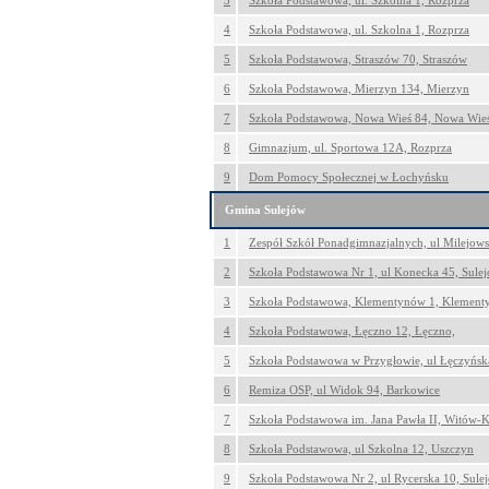
3
Szkoła Podstawowa, ul. Szkolna 1, Rozprza
4
Szkoła Podstawowa, ul. Szkolna 1, Rozprza
5
Szkoła Podstawowa, Straszów 70, Straszów
6
Szkoła Podstawowa, Mierzyn 134, Mierzyn
7
Szkoła Podstawowa, Nowa Wieś 84, Nowa Wie
8
Gimnazjum, ul. Sportowa 12A, Rozprza
9
Dom Pomocy Społecznej w Łochyńsku
Gmina Sulejów
1
Zespół Szkół Ponadgimnazjalnych, ul Milejows
2
Szkoła Podstawowa Nr 1, ul Konecka 45, Sule
3
Szkoła Podstawowa, Klementynów 1, Klement
4
Szkoła Podstawowa, Łęczno 12, Łęczno,
5
Szkoła Podstawowa w Przygłowie, ul Łęczyńsk
6
Remiza OSP, ul Widok 94, Barkowice
7
Szkoła Podstawowa im. Jana Pawła II, Witów-
8
Szkoła Podstawowa, ul Szkolna 12, Uszczyn
9
Szkoła Podstawowa Nr 2, ul Rycerska 10, Sule