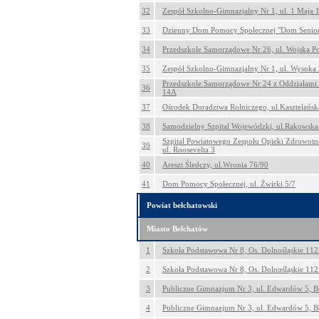
32
Zespół Szkolno-Gimnazjalny Nr 1, ul. 1 Maja 
33
Dzienny Dom Pomocy Społecznej "Dom Seniora
34
Przedszkole Samorządowe Nr 26, ul. Wojska P
35
Zespół Szkolno-Gimnazjalny Nr 1, ul. Wysoka
Przedszkole Samorządowe Nr 24 z Oddziałami 
36
14A
37
Ośrodek Doradztwa Rolniczego, ul.Kasztelańsk
38
Samodzielny Szpital Wojewódzki, ul.Rakowska
Szpital Powiatowego Zespołu Opieki Zdrowotn
39
ul. Roosevelta 3
40
Areszt Śledczy, ul.Wronia 76/90
41
Dom Pomocy Społecznej, ul. Żwirki 5/7
Powiat bełchatowski
Miasto Bełchatów
1
Szkoła Podstawowa Nr 8, Os. Dolnośląskie 11
2
Szkoła Podstawowa Nr 8, Os. Dolnośląskie 11
3
Publiczne Gimnazjum Nr 3, ul. Edwardów 5, B
4
Publiczne Gimnazjum Nr 3, ul. Edwardów 5, B