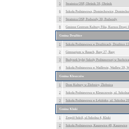
5
Strażnica OSP, Oleśnik 59, Oleśnik
6
Szkoła Podstawowa, Domiechowice, Domiecho
7
Strażnica OSP, Podwody 30, Podwody
8
Gminne Centrum Kultury Filia, Kurnos Drugi 
Gmina Drużbice
1
Szkoła Podstawowa w Drużbicach, Drużbice 15
2
Gimnazjum w Rasach, Rasy 27, Rasy
3
Budynek byłej Szkoły Podstawowej w Suchcica
4
Szkoła Podstawowa w Wadlewie, Wadlew 59, 
Gmina Kleszczów
1
Dom Kultury w Żłobnicy, Żłobnica
2
Szkoła Podstawowa w Kleszczowie, ul. Szkolna
3
Szkoła Podstawowa w Łękińsku, ul. Szkolna 20
Gmina Kluki
1
Zespół Szkół, ul.Szkolna 4, Kluki
2
Szkoła Podstawowa, Kaszewice 48, Kaszewice