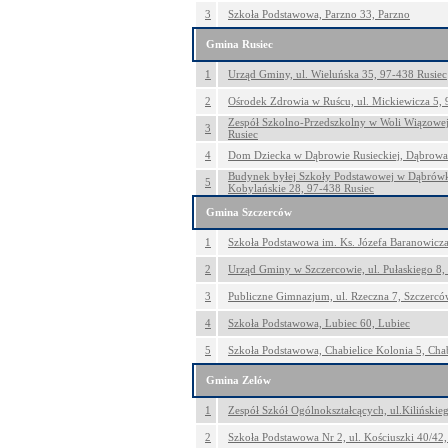
3
Szkoła Podstawowa, Parzno 33, Parzno
Gmina Rusiec
1
Urząd Gminy, ul. Wieluńska 35, 97-438 Rusiec
2
Ośrodek Zdrowia w Ruścu, ul. Mickiewicza 5, 
Zespół Szkolno-Przedszkolny w Woli Wiązowe
3
Rusiec
4
Dom Dziecka w Dąbrowie Rusieckiej, Dąbrowa 
Budynek byłej Szkoły Podstawowej w Dąbrów
5
Kobylańskie 28, 97-438 Rusiec
Gmina Szczerców
1
Szkoła Podstawowa im. Ks. Józefa Baranowicza
2
Urząd Gminy w Szczercowie, ul. Pułaskiego 8,
3
Publiczne Gimnazjum, ul. Rzeczna 7, Szczercó
4
Szkoła Podstawowa, Lubiec 60, Lubiec
5
Szkoła Podstawowa, Chabielice Kolonia 5, Chab
Gmina Zelów
1
Zespół Szkół Ogólnokształcących, ul.Kilińskie
2
Szkoła Podstawowa Nr 2, ul. Kościuszki 40/42