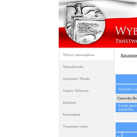
Wybory samorządowe
Rzeczpospo
Wyszukiwarka
Geografia i Wyniki
Nazwisko i 
Organy Wyborcze
Ciszewska Bo
Komitety
Liczba głos
kandydata
Komunikaty
Transmisje wideo