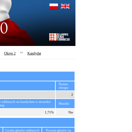
Okręg 2
>>
Kandydat
Numer
okręgu
2
w oddanych na kandydata w stosunku
Mandat
istę
1,71%
Nie
Liczba głosów oddanych
Procent głosów na