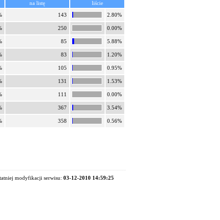
na listę
liście
%
143
2.80%
%
250
0.00%
%
85
5.88%
%
83
1.20%
%
105
0.95%
%
131
1.53%
%
111
0.00%
%
367
3.54%
%
358
0.56%
tatniej modyfikacji serwisu:
03-12-2010 14:59:25