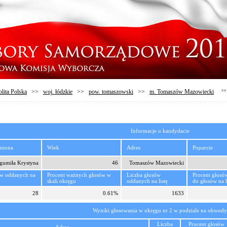
lita Polska
>>
woj. łódzkie
>>
pow. tomaszowski
>>
m. Tomaszów Mazowiecki
>>
Informacje o kandydacie
imiona
Wiek
Adres
Poparcie
gumiła Krystyna
46
Tomaszów Mazowiecki
ów oddanych na
Procent ważnych głosów w
Liczba głosów
Procent głosó
skali okręgu
oddanych na listę
do głosów na l
28
0.61%
1633
Wyniki głosowania w okręgu nr 2 w podziale na obwody
Liczba
Procent głosów