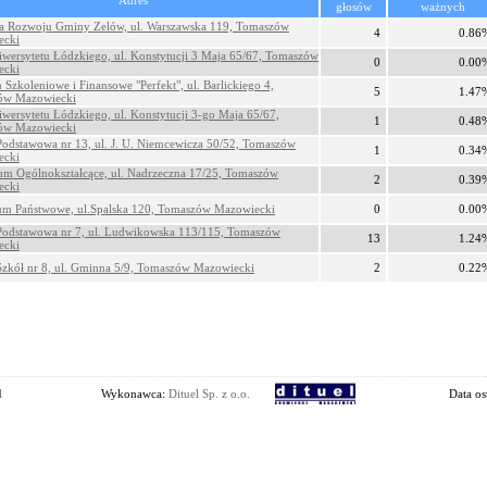
Adres
głosów
ważnych
a Rozwoju Gminy Zelów, ul. Warszawska 119, Tomaszów
4
0.86
ecki
niwersytetu Łódzkiego, ul. Konstytucji 3 Maja 65/67, Tomaszów
0
0.00
ecki
 Szkoleniowe i Finansowe "Perfekt", ul. Barlickiego 4,
5
1.47
ów Mazowiecki
niwersytetu Łódzkiego, ul. Konstytucji 3-go Maja 65/67,
1
0.48
ów Mazowiecki
Podstawowa nr 13, ul. J. U. Niemcewicza 50/52, Tomaszów
1
0.34
ecki
eum Ogólnokształcące, ul. Nadrzeczna 17/25, Tomaszów
2
0.39
ecki
m Państwowe, ul.Spalska 120, Tomaszów Mazowiecki
0
0.00
Podstawowa nr 7, ul. Ludwikowska 113/115, Tomaszów
13
1.24
ecki
Szkół nr 8, ul. Gminna 5/9, Tomaszów Mazowiecki
2
0.22
l
Wykonawca:
Dituel Sp. z o.o.
Data os