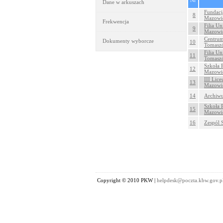
Nr
Dane w arkuszach
Fundacj
8
Mazowi
Frekwencja
Filia U
9
Mazowi
Centrum
Dokumenty wyborcze
10
Tomasz
Filia U
11
Tomasz
Szkoła 
12
Mazowi
III Lic
13
Mazowi
14
Archiwu
Szkoła 
15
Mazowi
16
Zespól 
Copyright © 2010 PKW |
helpdesk@poczta.kbw.gov.p