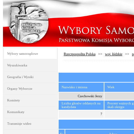
Wybory samorządowe
Rzeczpospolita Polska
>>
woj. łódzkie
>>
p
Wyszukiwarka
Geografia i Wyniki
Nazwisko i imiona
Wiek
Organy Wyborcze
Czechowski Jerzy
Komitety
Liczba głosów oddanych na
Procent ważnych 
kandydata
skali okręgu
Komunikaty
7
Transmisje wideo