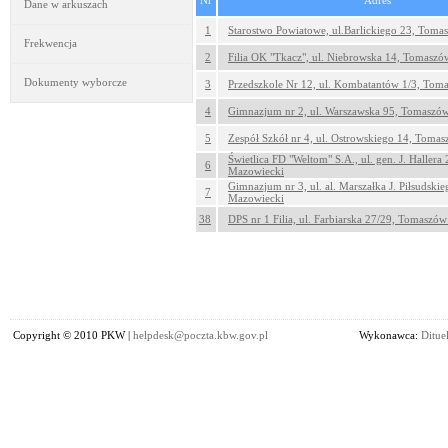
Nr
Adres
Dane w arkuszach
1
Starostwo Powiatowe, ul.Barlickiego 23, Tom
Frekwencja
2
Filia OK "Tkacz", ul. Niebrowska 14, Tomasz
Dokumenty wyborcze
3
Przedszkole Nr 12, ul. Kombatantów 1/3, To
4
Gimnazjum nr 2, ul. Warszawska 95, Tomaszó
5
Zespół Szkół nr 4, ul. Ostrowskiego 14, Toma
Świetlica FD "Weltom" S.A., ul. gen. J. Haller
6
Mazowiecki
Gimnazjum nr 3, ul. al. Marszałka J. Piłsudsk
7
Mazowiecki
38
DPS nr 1 Filia, ul. Farbiarska 27/29, Tomaszó
Copyright © 2010 PKW |
helpdesk@poczta.kbw.gov.pl
Wykonawca:
Dituel