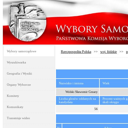
Wybory samorządowe
Rzeczpospolita Polska
>>
woj. łódzkie
>>
p
Wyszukiwarka
Geografia i Wyniki
Nazwisko i imiona
Wiek
Organy Wyborcze
Wolski Sławomir Cezary
Komitety
Liczba głosów oddanych na
Procent ważnych 
kandydata
skali okręgu
Komunikaty
56
Transmisje wideo