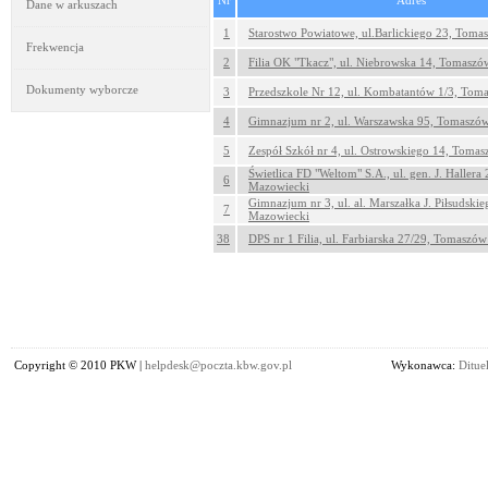
Nr
Adres
Dane w arkuszach
1
Starostwo Powiatowe, ul.Barlickiego 23, Tom
Frekwencja
2
Filia OK "Tkacz", ul. Niebrowska 14, Tomasz
Dokumenty wyborcze
3
Przedszkole Nr 12, ul. Kombatantów 1/3, To
4
Gimnazjum nr 2, ul. Warszawska 95, Tomaszó
5
Zespół Szkół nr 4, ul. Ostrowskiego 14, Toma
Świetlica FD "Weltom" S.A., ul. gen. J. Haller
6
Mazowiecki
Gimnazjum nr 3, ul. al. Marszałka J. Piłsudsk
7
Mazowiecki
38
DPS nr 1 Filia, ul. Farbiarska 27/29, Tomaszó
Copyright © 2010 PKW |
helpdesk@poczta.kbw.gov.pl
Wykonawca:
Dituel