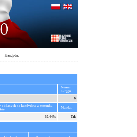
Kandydat
Numer
okręgu
6
w oddanych na kandydata w stosunku
Mandat
istę
39,44%
Tak