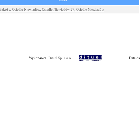
Adres
 Szkół w Osiedlu Niewiadów, Osiedle Niewiadów 27, Osiedle Niewiadów
l
Wykonawca:
Dituel Sp. z o.o.
Data os