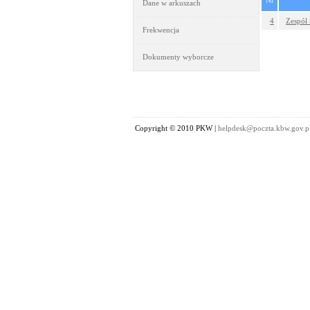
Nr
Dane w arkuszach
4
Zespół
Frekwencja
Dokumenty wyborcze
Copyright © 2010 PKW |
helpdesk@poczta.kbw.gov.p