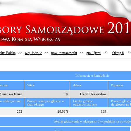
lita Polska
>>
woj. łódzkie
>>
pow. tomaszowski
>>
gm. Ujazd
>>
Okręg 6
>>
Informacje o kandydacie
imiona
Wiek
Adres
Poparcie
Kamińska Janina
60
Osiedle Niewiadów
ów oddanych na
Procent ważnych głosów w
Liczba głosów
Procent głosó
skali okręgu
oddanych na listę
do głosów na l
252
28.03%
639
Wyniki głosowania w okręgu nr 6 w podziale na obwody