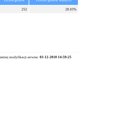
Liczba głosów
Procent głosów ważnych
252
28.03%
tatniej modyfikacji serwisu:
03-12-2010 14:59:25