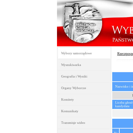
Wybory samorządowe
Rzeczpospo
Wyszukiwarka
Geografia i Wyniki
Nazwisko i 
Organy Wyborcze
Komitety
Liczba głos
kandydata
Komunikaty
Transmisje wideo