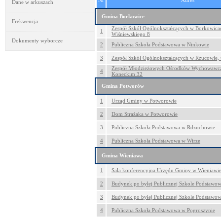
Nr
Adres
Dane w arkuszach
Gmina Borkowice
Frekwencja
Zespół Szkół Ogólnokształcących w Borkowicach
1
Wiśniewskiego 8
Dokumenty wyborcze
2
Publiczna Szkoła Podstawowa w Ninkowie
3
Zespół Szkół Ogólnokształcących w Rzucowie, 
Zespół Młodzieżowych Ośrodków Wychowawcz
4
Koneckim 32
Gmina Potworów
1
Urząd Gminy w Potworowie
2
Dom Strażaka w Potworowie
3
Publiczna Szkoła Podstawowa w Rdzuchowie
4
Publiczna Szkoła Podstawowa w Wirze
Gmina Wieniawa
1
Sala konferencyjna Urzędu Gminy w Wieniawi
2
Budynek po byłej Publicznej Szkole Podstawow
3
Budynek po byłej Publicznej Szkole Podstawo
4
Publiczna Szkoła Podstawowa w Pogroszynie