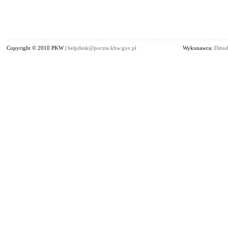
Copyright © 2010 PKW |
helpdesk@poczta.kbw.gov.pl
Wykonawca:
Dituel