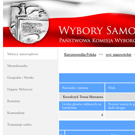
Wybory samorządowe
Rzeczpospolita Polska
>>
woj. mazowieckie
Wyszukiwarka
Geografia i Wyniki
Nazwisko i imiona
Wiek
Organy Wyborcze
Kowalczyk Teresa Marzanna
Komitety
Liczba głosów oddanych na
Procent ważnych 
kandydata
skali okręgu
Komunikaty
4
Transmisje wideo