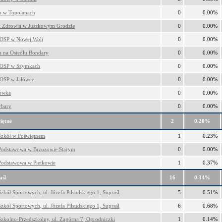
ca w Topolanach
0
0.00%
 Zdrowia w Juszkowym Grodzie
0
0.00%
 OSP w Nowej Woli
0
0.00%
ca na Osiedlu Bondary
0
0.00%
 OSP w Szymkach
0
0.00%
OSP w Jałówce
0
0.00%
łówka
0
0.00%
rbary
0
0.00%
iętne
2
0.20%
Szkół w Poświętnem
1
0.23%
Podstawowa w Brzozowie Starym
0
0.00%
Podstawowa w Pietkowie
1
0.37%
aśl
16
0.34%
zkół Sportowych, ul. Józefa Piłsudskiego 1, Supraśl
5
0.51%
zkół Sportowych, ul. Józefa Piłsudskiego 1, Supraśl
6
0.68%
Szkolno-Przedszkolny, ul. Zagórna 7, Ogrodniczki
1
0.14%