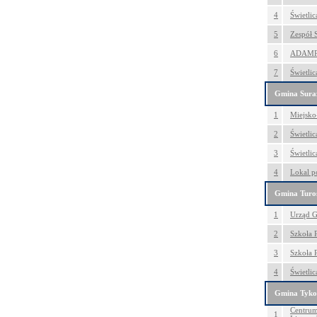
4
Świetli
5
Zespół 
6
ADAMPOL
7
Świetli
Gmina Sura
1
Miejsko
2
Świetli
3
Świetli
4
Lokal p
Gmina Turoś
1
Urząd G
2
Szkoła 
3
Szkoła 
4
Świetlic
Gmina Tyko
Centrum
1