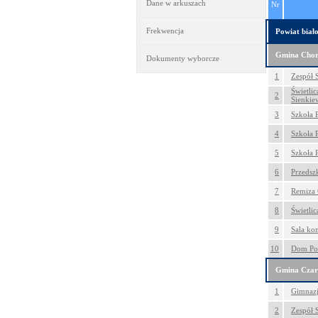
Dane w arkuszach
Nr
Frekwencja
Powiat biało
Gmina Chor
Dokumenty wyborcze
1
Zespół 
Świetli
2
Sienkie
3
Szkoła 
4
Szkoła 
5
Szkoła 
6
Przedsz
7
Remiza 
8
Świetli
9
Sala ko
10
Dom Po
Gmina Czar
1
Gimnazj
2
Zespół S