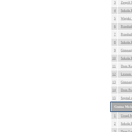
3
Zespół 
4
Szkoła 
5
Wiejski
6
Przedsz
7
Przedsz
8
Szkoła 
9
Gimnazj
10
Szkoła 
11
Dom Kul
12
Liceum 
13
Gimnazj
14
Dom Pom
15
Szpital
Gmina Mich
1
Urząd M
2
Szkoła 
3
Dom Lu