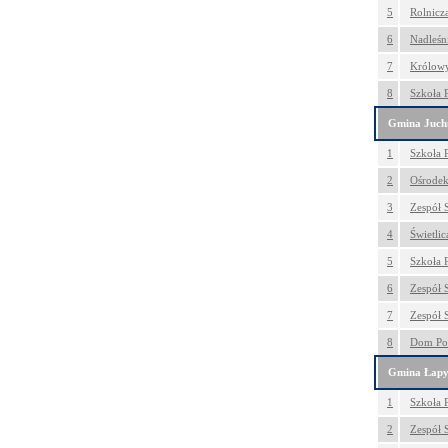
5
Rolnicz
6
Nadleśn
7
Królowy
8
Szkoła 
Gmina Juch
1
Szkoła 
2
Ośrodek
3
Zespół S
4
Świetli
5
Szkoła 
6
Zespół 
7
Zespół S
8
Dom Po
Gmina Łap
1
Szkoła 
2
Zespół 