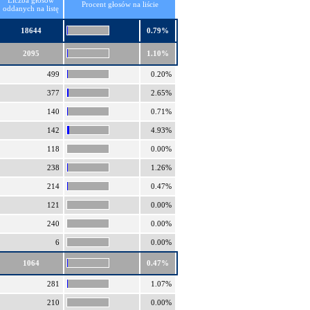
Liczba głosów
Procent głosów na liście
oddanych na listę
18644
0.79%
2095
1.10%
499
0.20%
377
2.65%
140
0.71%
142
4.93%
118
0.00%
238
1.26%
214
0.47%
121
0.00%
240
0.00%
6
0.00%
1064
0.47%
281
1.07%
210
0.00%