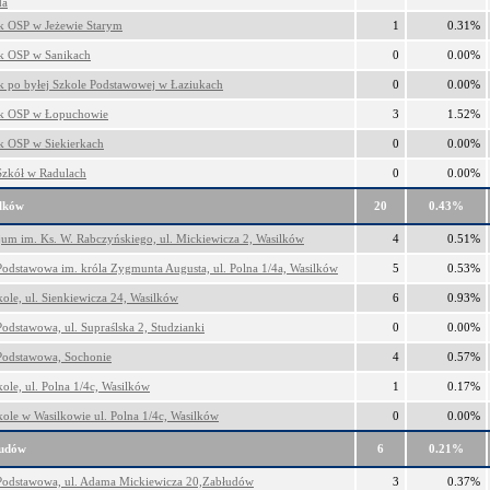
da
 OSP w Jeżewie Starym
1
0.31%
k OSP w Sanikach
0
0.00%
 po byłej Szkole Podstawowej w Łaziukach
0
0.00%
k OSP w Łopuchowie
3
1.52%
 OSP w Siekierkach
0
0.00%
Szkół w Radulach
0
0.00%
lków
20
0.43%
um im. Ks. W. Rabczyńskiego, ul. Mickiewicza 2, Wasilków
4
0.51%
Podstawowa im. króla Zygmunta Augusta, ul. Polna 1/4a, Wasilków
5
0.53%
kole, ul. Sienkiewicza 24, Wasilków
6
0.93%
Podstawowa, ul. Supraślska 2, Studzianki
0
0.00%
Podstawowa, Sochonie
4
0.57%
ole, ul. Polna 1/4c, Wasilków
1
0.17%
kole w Wasilkowie ul. Polna 1/4c, Wasilków
0
0.00%
udów
6
0.21%
Podstawowa, ul. Adama Mickiewicza 20,Zabłudów
3
0.37%