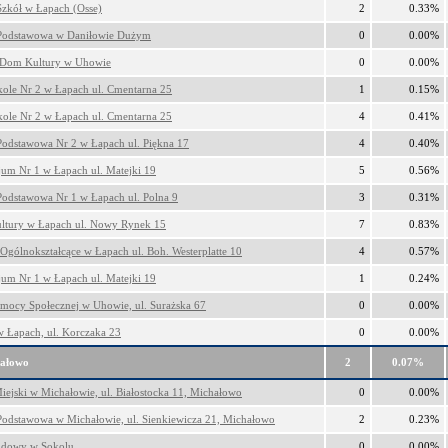
Szkół w Łapach (Osse)
2
0.33%
Podstawowa w Daniłowie Dużym
0
0.00%
 Dom Kultury w Uhowie
0
0.00%
kole Nr 2 w Łapach ul. Cmentarna 25
1
0.15%
kole Nr 2 w Łapach ul. Cmentarna 25
4
0.41%
Podstawowa Nr 2 w Łapach ul. Piękna 17
4
0.40%
um Nr 1 w Łapach ul. Matejki 19
5
0.56%
Podstawowa Nr 1 w Łapach ul. Polna 9
3
0.31%
tury w Łapach ul. Nowy Rynek 15
7
0.83%
Ogólnokształcące w Łapach ul. Boh. Westerplatte 10
4
0.57%
um Nr 1 w Łapach ul. Matejki 19
1
0.24%
ocy Społecznej w Uhowie, ul. Surażska 67
0
0.00%
 w Łapach, ul. Korczaka 23
0
0.00%
ałowo
2
0.07%
iejski w Michałowie, ul. Białostocka 11, Michałowo
0
0.00%
Podstawowa w Michałowie, ul. Sienkiewicza 21, Michałowo
2
0.23%
dowy w Sokolu
0
0.00%