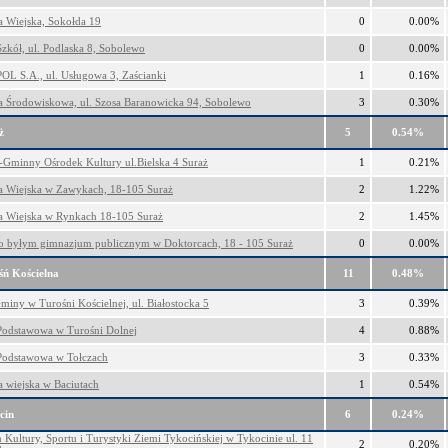
ca Wiejska, Sokołda 19
0
0.00%
Szkół, ul. Podlaska 8, Sobolewo
0
0.00%
 S.A., ul. Usługowa 3, Zaścianki
1
0.16%
ca Środowiskowa, ul. Szosa Baranowicka 94, Sobolewo
3
0.30%
ż
5
0.54%
-Gminny Ośrodek Kultury ul.Bielska 4 Suraż
1
0.21%
ca Wiejska w Zawykach, 18-105 Suraż
2
1.22%
ca Wiejska w Rynkach 18-105 Suraż
2
1.45%
o byłym gimnazjum publicznym w Doktorcach, 18 - 105 Suraż
0
0.00%
ń Kościelna
11
0.48%
miny w Turośni Kościelnej, ul. Białostocka 5
3
0.39%
Podstawowa w Turośni Dolnej
4
0.88%
Podstawowa w Tołczach
3
0.33%
a wiejska w Baciutach
1
0.54%
cin
6
0.24%
 Kultury, Sportu i Turystyki Ziemi Tykocińskiej w Tykocinie ul. 11
2
0.20%