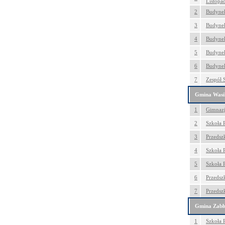
Listopa
2
Budynek
3
Budyne
4
Budynek
5
Budyne
6
Budynek
7
Zespół 
Gmina Wasi
1
Gimnazj
2
Szkoła 
3
Przedsz
4
Szkoła 
5
Szkoła 
6
Przedszk
7
Przedsz
Gmina Zabł
1
Szkoła 