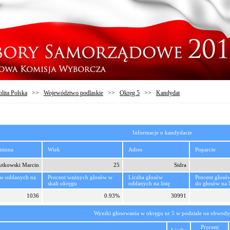
lita Polska
>>
Województwo podlaskie
>>
Okręg 5
>>
Kandydat
Informacje o kandydacie
imiona
Wiek
Adres
Poparcie
utkowski Marcin
25
Sidra
ów oddanych na
Procent ważnych głosów w
Liczba głosów
Procent głosó
skali okręgu
oddanych na listę
do głosów na l
1036
0.93%
30991
Wyniki głosowania w okręgu nr 5 w podziale na obwody
Procent