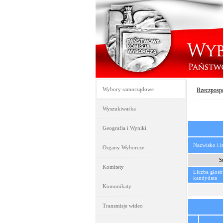
Wybory samorządowe
Rzeczpospo
Wyszukiwarka
Geografia i Wyniki
Nazwisko i 
Organy Wyborcze
S
Komitety
Liczba głos
kandydata
Komunikaty
Transmisje wideo