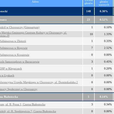
Liczba
Adres
głosów
głosów
ważnych
stocki
148
0.30%
oszcz
23
0.52%
Szkół w Choroszczy (Gimnazjum)
1
0.10%
ca Miejsko-Gminnego Centrum Kultury w Choroszczy, ul.
10
1.33%
wicza 29
Podstawowa w Złotorii
1
0.33%
Podstawowa w Rogowie
7
2.52%
Podstawowa w Kruszewie
0
0.00%
kole Samorządowe w Barszczewie
3
0.45%
OSP w Klepaczach
1
0.20%
ca w Łyskach
0
0.00%
nferencyjna Urzędu Miejskiego w Choroszczy, ul. Dominikańska 2
0
0.00%
mocy Społecznej w Choroszczy
0
0.00%
na Białostocka
5
0.14%
um, ul. B. Prusa 1, Czarna Białostocka
3
0.34%
zkół, ul. H. Sienkiewicza 7, Czarna Białostocka
0
0.00%