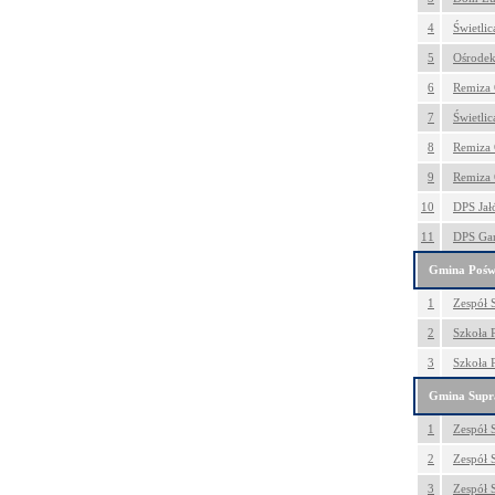
4
Świetli
5
Ośrodek
6
Remiza
7
Świetli
8
Remiza
9
Remiza 
10
DPS Ja
11
DPS Ga
Gmina Pośw
1
Zespół 
2
Szkoła 
3
Szkoła 
Gmina Supr
1
Zespół S
2
Zespół S
3
Zespół 