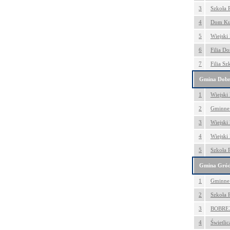
3
Szkoła 
4
Dom Kul
5
Wiejski
6
Filia D
7
Filia Sz
Gmina Dobr
1
Wiejski
2
Gminne 
3
Wiejski
4
Wiejski
5
Szkoła 
Gmina Gró
1
Gminne
2
Szkoła 
3
BOBREX
4
Świetli