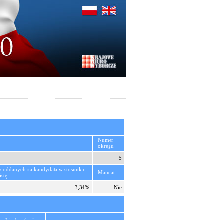
Numer
okręgu
5
w oddanych na kandydata w stosunku
Mandat
istę
3,34%
Nie