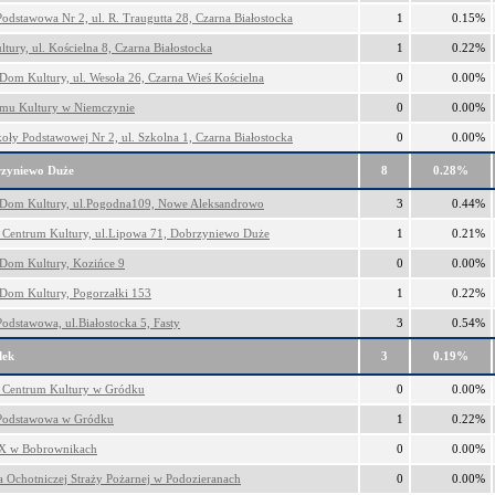
Podstawowa Nr 2, ul. R. Traugutta 28, Czarna Białostocka
1
0.15%
tury, ul. Kościelna 8, Czarna Białostocka
1
0.22%
 Dom Kultury, ul. Wesoła 26, Czarna Wieś Kościelna
0
0.00%
omu Kultury w Niemczynie
0
0.00%
koły Podstawowej Nr 2, ul. Szkolna 1, Czarna Białostocka
0
0.00%
zyniewo Duże
8
0.28%
 Dom Kultury, ul.Pogodna109, Nowe Aleksandrowo
3
0.44%
Centrum Kultury, ul.Lipowa 71, Dobrzyniewo Duże
1
0.21%
 Dom Kultury, Kozińce 9
0
0.00%
 Dom Kultury, Pogorzałki 153
1
0.22%
Podstawowa, ul.Białostocka 5, Fasty
3
0.54%
dek
3
0.19%
 Centrum Kultury w Gródku
0
0.00%
Podstawowa w Gródku
1
0.22%
 w Bobrownikach
0
0.00%
ca Ochotniczej Straży Pożarnej w Podozieranach
0
0.00%