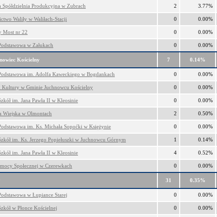
a Spółdzielnia Produkcyjna w Zubrach
2
3.77%
ictwo Waliły w Waliłach-Stacji
0
0.00%
 Most nr 22
0
0.00%
Podstawowa w Załukach
0
0.00%
nowiec Kościelny
7
0.14%
Podstawowa im. Adolfa Kaweckiego w Bogdankach
0
0.00%
 Kultury w Gminie Juchnowcu Kościelny
0
0.00%
zkół im. Jana Pawła II w Kleosinie
0
0.00%
ca Wiejska w Olmontach
2
0.50%
Podstawowa im. Ks. Michała Sopoćki w Księżynie
0
0.00%
Szkół im. Ks. Jerzego Popiełuszki w Juchnowcu Górnym
1
0.14%
zkół im. Jana Pawła II w Kleosinie
4
0.52%
mocy Społecznej w Czerewkach
0
0.00%
y
31
0.35%
Podstawowa w Łupiance Starej
0
0.00%
Szkół w Płonce Kościelnej
0
0.00%