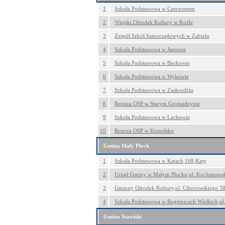
1
Szkoła Podstawowa w Czerwonem
2
Wiejski Ośrodek Kultury w Koźle
3
Zespół Szkół Samorządowych w Zabielu
4
Szkoła Podstawowa w Janowie
5
Szkoła Podstawowa w Borkowie
6
Szkoła Podstawowa w Wykowie
7
Szkoła Podstawowa w Zaskrodziu
8
Remiza OSP w Starym Gromadzynie
9
Szkoła Podstawowa w Lachowie
10
Remiza OSP w Kumelsku
Gmina Mały Płock
1
Szkoła Podstawowa w Kątach,168,Kąty
2
Urząd Gminy w Małym Płocku,ul. Kochanowsk
3
Gminny Ośrodek Kultury,ul. Ciborowskiego 3
4
Szkoła Podstawowa w Rogienicach Wielkich,ul
Gmina Stawiski