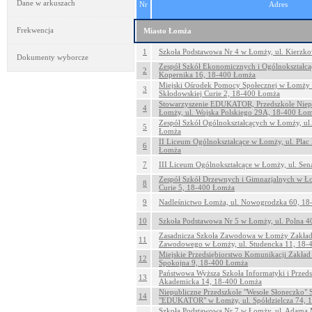
Dane w arkuszach
Nr
Adres
Frekwencja
Miasto Łomża
1
Szkoła Podstawowa Nr 4 w Łomży, ul. Kierzk
Dokumenty wyborcze
Zespół Szkół Ekonomicznych i Ogólnokształcą
2
Kopernika 16, 18-400 Łomża
Miejski Ośrodek Pomocy Społecznej w Łomży
3
Skłodowskiej Curie 2, 18-400 Łomża
Stowarzyszenie EDUKATOR, Przedszkole Niepu
4
Łomży, ul. Wojska Polskiego 29A, 18-400 Ło
Zespół Szkół Ogólnokształcących w Łomży, ul.
5
Łomża
II Liceum Ogólnokształcące w Łomży, ul. Plac
6
Łomża
7
III Liceum Ogólnokształcące w Łomży, ul. Se
Zespół Szkół Drzewnych i Gimnazjalnych w Ło
8
Curie 5, 18-400 Łomża
9
Nadleśnictwo Łomża, ul. Nowogrodzka 60, 1
10
Szkoła Podstawowa Nr 5 w Łomży, ul. Polna 
Zasadnicza Szkoła Zawodowa w Łomży Zakład
11
Zawodowego w Łomży, ul. Studencka 11, 18-
Miejskie Przedsiębiorstwo Komunikacji Zakła
12
Spokojna 9, 18-400 Łomża
Państwowa Wyższa Szkoła Informatyki i Przeds
13
Akademicka 14, 18-400 Łomża
Niepubliczne Przedszkole "Wesołe Słoneczko" 
14
"EDUKATOR" w Łomży, ul. Spółdzielcza 74, 
Szkoła Podstawowa Nr 7 w Łomży, ul. Adama 