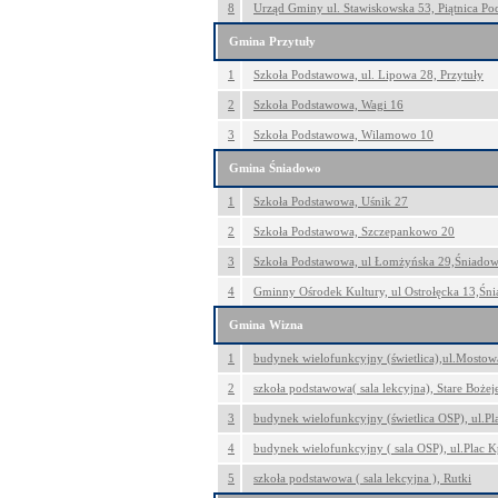
8
Urząd Gminy ul. Stawiskowska 53, Piątnica P
Gmina Przytuły
1
Szkoła Podstawowa, ul. Lipowa 28, Przytuły
2
Szkoła Podstawowa, Wagi 16
3
Szkoła Podstawowa, Wilamowo 10
Gmina Śniadowo
1
Szkoła Podstawowa, Uśnik 27
2
Szkoła Podstawowa, Szczepankowo 20
3
Szkoła Podstawowa, ul Łomżyńska 29,Śniado
4
Gminny Ośrodek Kultury, ul Ostrołęcka 13,Śn
Gmina Wizna
1
budynek wielofunkcyjny (świetlica),ul.Mosto
2
szkoła podstawowa( sala lekcyjna), Stare Boże
3
budynek wielofunkcyjny (świetlica OSP), ul.Pl
4
budynek wielofunkcyjny ( sala OSP), ul.Plac K
5
szkoła podstawowa ( sala lekcyjna ), Rutki