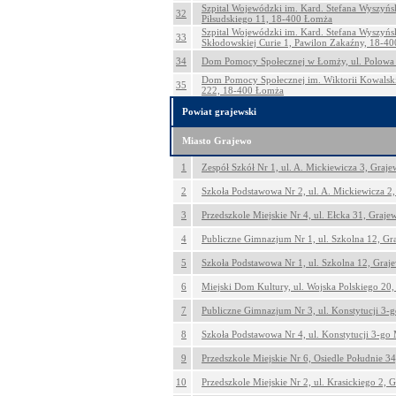
Szpital Wojewódzki im. Kard. Stefana Wyszyńs
32
Piłsudskiego 11, 18-400 Łomża
Szpital Wojewódzki im. Kard. Stefana Wyszyńs
33
Skłodowskiej Curie 1, Pawilon Zakaźny, 18-4
34
Dom Pomocy Społecznej w Łomży, ul. Polowa
Dom Pomocy Społecznej im. Wiktorii Kowalski
35
222, 18-400 Łomża
Powiat grajewski
Miasto Grajewo
1
Zespół Szkół Nr 1, ul. A. Mickiewicza 3, Graj
2
Szkoła Podstawowa Nr 2, ul. A. Mickiewicza 2
3
Przedszkole Miejskie Nr 4, ul. Ełcka 31, Graje
4
Publiczne Gimnazjum Nr 1, ul. Szkolna 12, Gr
5
Szkoła Podstawowa Nr 1, ul. Szkolna 12, Graj
6
Miejski Dom Kultury, ul. Wojska Polskiego 20
7
Publiczne Gimnazjum Nr 3, ul. Konstytucji 3-
8
Szkoła Podstawowa Nr 4, ul. Konstytucji 3-go
9
Przedszkole Miejskie Nr 6, Osiedle Południe 3
10
Przedszkole Miejskie Nr 2, ul. Krasickiego 2, 