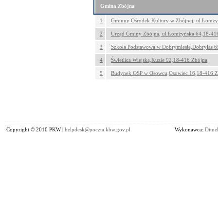
Gmina Zbójna
1
Gminny Ośrodek Kultury w Zbójnej, ul.Łomży
2
Urząd Gminy Zbójna, ul.Łomżyńska 64,18-41
3
Szkoła Podstawowa w Dobrymlesie,Dobrylas 6
4
Świetlica Wiejska,Kuzie 92,18-416 Zbójna
5
Budynek OSP w Osowcu,Osowiec 16,18-416 Z
Copyright © 2010 PKW |
helpdesk@poczta.kbw.gov.pl
Wykonawca:
Dituel