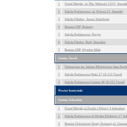
1
Urząd Miejski, ul. Plac Wolności 13/15, Stawisk
2
Szkoła Podstawowa, ul. Polowa 12, Stawiski
3
Szkoła Filialna , Jurzec Szlachecki
4
Remiza OSP, Romany
5
Szkoła Podstawowa, Poryte
6
Szkoła Filialna, Budy Stawiskie
7
Remiza OSP, Wysokie Małe
Gmina Turośl
1
Gimnazjum im. Adama Mickiewicza,Jana Pawła 
2
Szkoła Podstawowa,Ptaki 27,18-525 Turośl
3
Szkoła Podstawowa,Leman 48,18-525 Turośl
Powiat łomżyński
Gmina Jedwabne
1
Urząd Miejski,ul.Żwirki i Wigury 3,Jedwabne
2
Szkoła Podstawowa,ul.Wojska Polskiego 17,Je
3
Remiza Ochotniczej Straży Pożarnej,ul. Cment