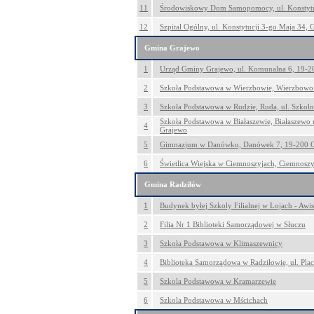
11
Środowiskowy Dom Samopomocy, ul. Konstytu
12
Szpital Ogólny, ul. Konstytucji 3-go Maja 34, 
Gmina Grajewo
1
Urząd Gminy Grajewo, ul. Komunalna 6, 19-2
2
Szkoła Podstawowa w Wierzbowie, Wierzbowo
3
Szkoła Podstawowa w Rudzie, Ruda, ul. Szkol
Szkoła Podstawowa w Białaszewie, Białaszewo 
4
Grajewo
5
Gimnazjum w Danówku, Danówek 7, 19-200 
6
Świetlica Wiejska w Ciemnoszyjach, Ciemnosz
Gmina Radziłów
1
Budynek byłej Szkoly Filialnej w Łojach - Awis
2
Filia Nr 1 Biblioteki Samorządowej w Słuczu
3
Szkoła Podstawowa w Klimaszewnicy
4
Biblioteka Samorządowa w Radziłowie, ul. Plac
5
Szkola Podstawowa w Kramarzewie
6
Szkola Podstawowa w Mścichach