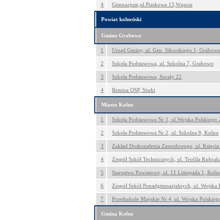
4
Gimnazjum,ul.Piaskowa 13,Wąsosz
Powiat kolneński
Gmina Grabowo
1
Urząd Gminy, ul. Gen. Sikorskiego 1, Grabow
2
Szkoła Podstawowa, ul. Szkolna 7, Grabowo
3
Szkoła Podstawowa, Surały 22
4
Remiza OSP, Siwki
Miasto Kolno
1
Szkoła Podstawowa Nr 1, ul.Wojska Polskiego 
2
Szkoła Podstawowa Nr 2, ul. Szkolna 8, Kolno
3
Zakład Doskonalenia Zawodowego, ul. Księcia 
4
Zespół Szkół Technicznych, ul. Teofila Kubrak
5
Starostwo Powiatowe, ul. 11 Listopada 1, Koln
6
Zespół Szkół Ponadgimnazjalnych, ul. Wojska 
7
Przedszkole Miejskie Nr 4, ul. Wojska Polskie
Gmina Kolno