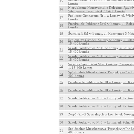
15
Łomża
Niepubliczne Nauczycielskie Kolegium Język
16
Władysława Reymonta 4, 18-400 Łomża
Publiczne Gimnazjum Nr 1 w Łomży, ul. Wład
17
Łomża
Przedszkole Publiczne Nr 9 w Łomży, ul. Bole
18
Łomża
19
Świetlica ŁSM w Łomży, ul. Konstytucji 3 Ma
Regionalny Ośrodek Kultury w Łomży, ul. Sta
20
18-400 Łomża
Szkoła Podstawowa Nr 10 w Łomży, ul. Julian
21
18-400 Łomża
Szkoła Podstawowa Nr 10 w Łomży, ul. Julian
22
18-400 Łomża
Świetlica Spółdzielni Mieszkaniowej "Perspek
23
1, 18-400 Łomża
Spółdzielnia Mieszkaniowa "Perspektywa" w Ło
24
400 Łomża
25
Przedszkole Publiczne Nr 10 w Łomży, ul. Ks
26
Przedszkole Publiczne Nr 10 w Łomży, ul. Ks
27
Szkoła Podstawowa Nr 9 w Łomży, ul. Ks. An
28
Szkoła Podstawowa Nr 9 w Łomży, ul. Ks. An
29
Zespół Szkół Specjalnych w Łomży, ul. Nowo
30
Szkoła Podstawowa Nr 5 w Łomży, ul. Polna 
Spółdzielnia Mieszkaniowa "Perspektywa" w Ło
31
400 Łomża