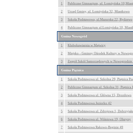
1
Publiczne Gimnazjum, ul. Łomżyńska 10,Mias
2
Urząd Gminy, ul. Łomżyńska 32, Miastkowo
3
Szkoła Podstawowa, ul.Mazurska 22, Rydzewo
4
Publiczne Gimnazjum ul.Łomżyńska 10, Mias
Gmina Nowogród
1
Klubokawiarnia w Mątwicy
2
Miejsko - Gminny Ośrodek Kultury w Nowogro
3
Zespół Szkół Samorządowych w Nowogrodzie u
Gmina Piątnica
1
Szkoła Podstawowa ul. Szkolna 29, Piątnica 
2
Publiczne Gimnazjum ul. Szkolna 31, Piątnic
3
Szkoła Podstawowa ul. Główna 15, Drozdowo
4
Szkoła Podstawowa Jeziorko 42
5
Szkoła Podstawowa ul. Zdrojowa 1, Dobrzyjał
6
Szkoła Podstawowa ul. Wiśniowa 19, Olszyny
7
Szkoła Podstawowa Rakowo-Boginie 49