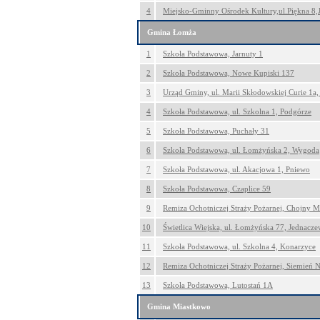
4
Miejsko-Gminny Ośrodek Kultury,ul.Piękna 8
Gmina Łomża
1
Szkoła Podstawowa, Jarnuty 1
2
Szkoła Podstawowa, Nowe Kupiski 137
3
Urząd Gminy, ul. Marii Skłodowskiej Curie 1a
4
Szkoła Podstawowa, ul. Szkolna 1, Podgórze
5
Szkoła Podstawowa, Puchały 31
6
Szkoła Podstawowa, ul. Łomżyńska 2, Wygoda
7
Szkoła Podstawowa, ul. Akacjowa 1, Pniewo
8
Szkoła Podstawowa, Czaplice 59
9
Remiza Ochotniczej Straży Pożarnej, Chojny 
10
Świetlica Wiejska, ul. Łomżyńska 77, Jednacz
11
Szkoła Podstawowa, ul. Szkolna 4, Konarzyce
12
Remiza Ochotniczej Straży Pożarnej, Siemień 
13
Szkoła Podstawowa, Lutostań 1A
Gmina Miastkowo