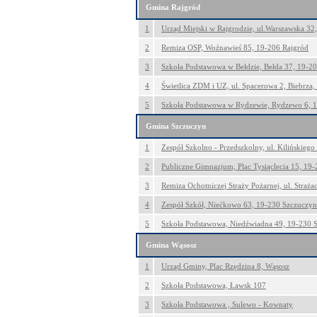
Gmina Rajgród
1
Urząd Miejski w Rajgrodzie, ul.Warszawska 32
2
Remiza OSP, Woźnawieś 85, 19-206 Rajgród
3
Szkoła Podstawowa w Bełdzie, Bełda 37, 19-2
4
Świetlica ZDM i UZ, ul. Spacerowa 2, Biebrza
5
Szkoła Podstawowa w Rydzewie, Rydzewo 6, 1
Gmina Szczuczyn
1
Zespół Szkolno - Przedszkolny, ul. Kilińskieg
2
Publiczne Gimnazjum, Plac Tysiąclecia 15, 19
3
Remiza Ochotniczej Straży Pożarnej, ul. Straż
4
Zespół Szkół, Niećkowo 63, 19-230 Szczuczyn
5
Szkoła Podstawowa, Niedźwiadna 49, 19-230 
Gmina Wąsosz
1
Urząd Gminy, Plac Rzędzina 8, Wąsosz
2
Szkoła Podstawowa, Ławsk 107
3
Szkoła Podstawowa , Sulewo - Kownaty