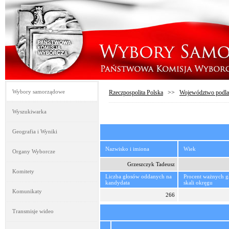
Wybory samorządowe
Rzeczpospolita Polska
>>
Województwo podla
Wyszukiwarka
Geografia i Wyniki
Nazwisko i imiona
Wiek
Organy Wyborcze
Grzeszczyk Tadeusz
Komitety
Liczba głosów oddanych na
Procent ważnych 
kandydata
skali okręgu
Komunikaty
266
Transmisje wideo