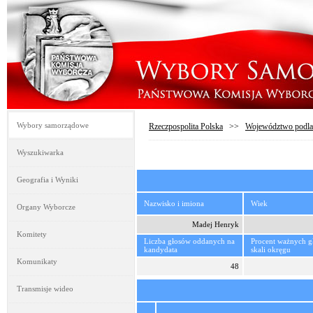
Wybory samorządowe
Rzeczpospolita Polska
>>
Województwo podla
Wyszukiwarka
Geografia i Wyniki
Nazwisko i imiona
Wiek
Organy Wyborcze
Madej Henryk
Komitety
Liczba głosów oddanych na
Procent ważnych 
kandydata
skali okręgu
Komunikaty
48
Transmisje wideo