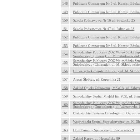
148
Publiczne Gimnazjum Nr 6 ul. Komisji Eduka
149
Publiczne Gimnazjum Nr 6 ul. Komisji Eduka
150
Szkoła Podstawowa Nr 16 ul. Strażacka 25
151
Szkoła Podstawowa Nr 47 ul. Palmowa 28
152
Publiczne Gimnazjum Nr 6 ul. Komisji Eduka
153
Publiczne Gimnazjum Nr 6 ul. Komisji Eduka
Samodzielny Publiczny ZOZ Wojewódzki Szpit
154
Śniadeckiego (interna). ul. M. Skłodowskiej-
Samodzielny Publiczny ZOZ Wojewódzki Szpit
155
Śniadeckiego (Chirurgia). ul. M. Skłodowskie
156
Uniwersytecki Szpital Kliniczny ul. M. Skłod
157
Areszt Śledczy, ul. Kopernika 21
158
Zakład Opieki Zdrowotnej MSWiA, ul. Fabry
159
Samodzielny Szpital Miejski im. PCK, ul. Sie
Samodzielny Publiczny ZOZ Wojewódzki Szpit
160
Śniadeckiego (Ginekologia), ul. Warszawska 
161
Białostockie Centrum Onkologii, ul. Ogrodo
162
Wojewódzki Szpital Specjalistyczny im. K. Dł
163
Dom Pomocy Społecznej ul. Świerkowa 9
164
Zakład Karny, ul. Hetmańska 89