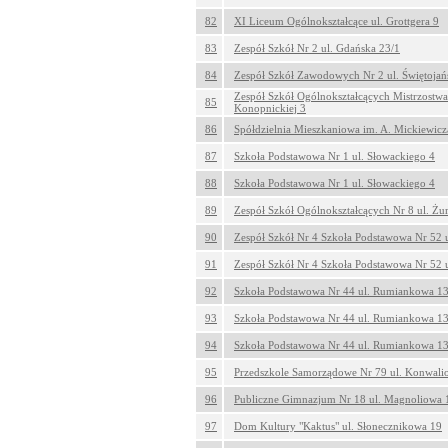
82
XI Liceum Ogólnokształcące ul. Grottgera 9
83
Zespół Szkół Nr 2 ul. Gdańska 23/1
84
Zespół Szkół Zawodowych Nr 2 ul. Świętojań
Zespół Szkół Ogólnokształcących Mistrzostwa
85
Konopnickiej 3
86
Spółdzielnia Mieszkaniowa im. A. Mickiewicza
87
Szkoła Podstawowa Nr 1 ul. Słowackiego 4
88
Szkoła Podstawowa Nr 1 ul. Słowackiego 4
89
Zespół Szkół Ogólnokształcących Nr 8 ul. Żu
90
Zespół Szkół Nr 4 Szkoła Podstawowa Nr 52 u
91
Zespół Szkół Nr 4 Szkoła Podstawowa Nr 52 u
92
Szkoła Podstawowa Nr 44 ul. Rumiankowa 1
93
Szkoła Podstawowa Nr 44 ul. Rumiankowa 1
94
Szkoła Podstawowa Nr 44 ul. Rumiankowa 1
95
Przedszkole Samorządowe Nr 79 ul. Konwali
96
Publiczne Gimnazjum Nr 18 ul. Magnoliowa 
97
Dom Kultury "Kaktus" ul. Słonecznikowa 19