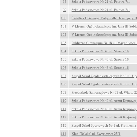
98
Szkoła Podstawowa Nr 21 ul. Polowa 7/1
99
Szkoła Podstawowa Nr 21 ul. Polowa 7/1
100
Świetlica Dziennego Pobytu dla Dzieci przy 
101
V Liceum Ogólnokształcące im. Jana III Sobi
102
V Liceum Ogólnokształcące im. Jana III Sobi
103
Publiczne Gimnazjum Nr 18 ul. Magnoliowa 
104
Szkoła Podstawowa Nr 43 ul. Stroma 16
105
Szkoła Podstawowa Nr 43 ul. Stroma 16
106
Szkoła Podstawowa Nr 43 ul. Stroma 16
107
Zespół Szkół Ogólnokształcących Nr 9 ul. Up
108
Zespół Szkół Ogólnokształcących Nr 9 ul. Up
109
Przedszkole Samorządowe Nr 39 ul. Witosa 2
110
Szkoła Podstawowa Nr 49 ul. Armii Krajowej
111
Szkoła Podstawowa Nr 49 ul. Armii Krajowej
112
Szkoła Podstawowa Nr 49 ul. Armii Krajowej
113
Zespół Szkół Sportowych Nr 1 ul. Promienna
114
Klub "Relaks" ul. Zwycięstwa 25/1