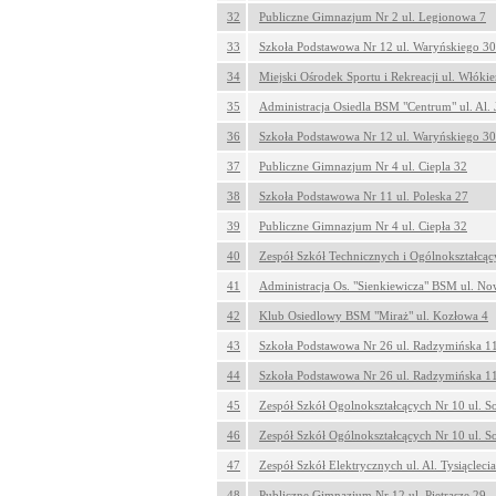
32
Publiczne Gimnazjum Nr 2 ul. Legionowa 7
33
Szkoła Podstawowa Nr 12 ul. Waryńskiego 30
34
Miejski Ośrodek Sportu i Rekreacji ul. Włókie
35
Administracja Osiedla BSM "Centrum" ul. Al. J
36
Szkoła Podstawowa Nr 12 ul. Waryńskiego 30
37
Publiczne Gimnazjum Nr 4 ul. Ciepla 32
38
Szkoła Podstawowa Nr 11 ul. Poleska 27
39
Publiczne Gimnazjum Nr 4 ul. Ciepła 32
40
Zespół Szkół Technicznych i Ogólnokształcąc
41
Administracja Os. "Sienkiewicza" BSM ul. N
42
Klub Osiedlowy BSM "Miraż" ul. Kozłowa 4
43
Szkoła Podstawowa Nr 26 ul. Radzymińska 1
44
Szkoła Podstawowa Nr 26 ul. Radzymińska 1
45
Zespół Szkół Ogolnokształcących Nr 10 ul. S
46
Zespół Szkół Ogólnokształcących Nr 10 ul. S
47
Zespół Szkół Elektrycznych ul. Al. Tysiącleci
48
Publiczne Gimnazjum Nr 12 ul. Pietrasze 29