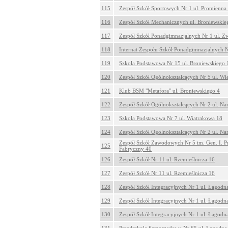
115
Zespół Szkół Sportowych Nr 1 ul. Promienna
116
Zespół Szkół Mechanicznych ul. Broniewskie
117
Zespół Szkół Ponadgimnazjalnych Nr 1 ul. Z
118
Internat Zespołu Szkół Ponadgimnazjalnych N
119
Szkoła Podstawowa Nr 15 ul. Broniewskiego 
120
Zespół Szkół Ogólnokształcących Nr 5 ul. W
121
Klub BSM "Metafora" ul. Broniewskiego 4
122
Zespół Szkół Ogólnokształcących Nr 2 ul. Na
123
Szkoła Podstawowa Nr 7 ul. Wiatrakowa 18
124
Zespół Szkół Ogolnokształcących Nr 2 ul. Na
Zespół Szkół Zawodowych Nr 5 im. Gen. I. P
125
Fabryczny 40
126
Zespół Szkół Nr 11 ul. Rzemieślnicza 16
127
Zespół Szkół Nr 11 ul. Rzemieślnicza 16
128
Zespół Szkół Integracyjnych Nr 1 ul. Łagodn
129
Zespół Szkół Integracyjnych Nr 1 ul. Łagodn
130
Zespół Szkół Integracyjnych Nr 1 ul. Łagodn