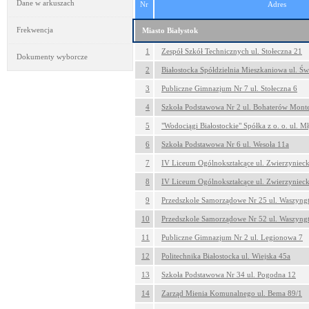
Dane w arkuszach
Nr
Adres
Frekwencja
Miasto Białystok
1
Zespół Szkół Technicznych ul. Stołeczna 21
Dokumenty wyborcze
2
Białostocka Spółdzielnia Mieszkaniowa ul. Św
3
Publiczne Gimnazjum Nr 7 ul. Stołeczna 6
4
Szkoła Podstawowa Nr 2 ul. Bohaterów Monte
5
"Wodociągi Białostockie" Spółka z o. o. ul. 
6
Szkoła Podstawowa Nr 6 ul. Wesoła 11a
7
IV Liceum Ogólnokształcące ul. Zwierzyniec
8
IV Liceum Ogólnokształcące ul. Zwierzyniec
9
Przedszkole Samorządowe Nr 25 ul. Waszyng
10
Przedszkole Samorządowe Nr 52 ul. Waszyng
11
Publiczne Gimnazjum Nr 2 ul. Legionowa 7
12
Politechnika Białostocka ul. Wiejska 45a
13
Szkoła Podstawowa Nr 34 ul. Pogodna 12
14
Zarząd Mienia Komunalnego ul. Bema 89/1