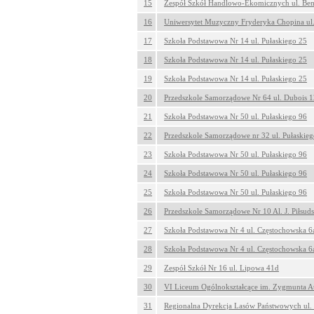
15
Zespół Szkół Handlowo-Ekomicznych ul. Be
16
Uniwersytet Muzyczny Fryderyka Chopina ul.
17
Szkoła Podstawowa Nr 14 ul. Pułaskiego 25
18
Szkoła Podstawowa Nr 14 ul. Pułaskiego 25
19
Szkoła Podstawowa Nr 14 ul. Pułaskiego 25
20
Przedszkole Samorządowe Nr 64 ul. Dubois 1
21
Szkoła Podstawowa Nr 50 ul. Pułaskiego 96
22
Przedszkole Samorządowe nr 32 ul. Pułaskie
23
Szkoła Podstawowa Nr 50 ul. Pułaskiego 96
24
Szkoła Podstawowa Nr 50 ul. Pułaskiego 96
25
Szkoła Podstawowa Nr 50 ul. Pułaskiego 96
26
Przedszkole Samorządowe Nr 10 Al. J. Piłsud
27
Szkoła Podstawowa Nr 4 ul. Częstochowska 6
28
Szkoła Podstawowa Nr 4 ul. Częstochowska 6
29
Zespół Szkół Nr 16 ul. Lipowa 41d
30
VI Liceum Ogólnokształcące im. Zygmunta Au
31
Regionalna Dyrekcja Lasów Państwowych ul.