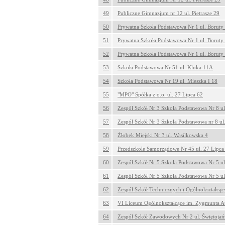
49
Publiczne Gimnazjum nr 12 ul. Pietrasze 29
50
Prywatna Szkoła Podstawowa Nr 1 ul. Boruty
51
Prywatna Szkoła Podstawowa Nr 1 ul. Boruty
52
Prywatna Szkoła Podstawowa Nr 1 ul. Boruty
53
Szkoła Podstawowa Nr 51 ul. Kluka 11A
54
Szkoła Podstawowa Nr 19 ul. Mieszka I 18
55
"MPO" Spółka z o.o. ul. 27 Lipca 62
56
Zespół Szkół Nr 3 Szkoła Podstawowa Nr 8 ul.
57
Zespół Szkół Nr 3 Szkoła Podstawowa nr 8 ul.
58
Żłobek Miejski Nr 3 ul. Wasilkowska 4
59
Przedszkole Samorządowe Nr 45 ul. 27 Lipca
60
Zespół Szkół Nr 5 Szkoła Podstawowa Nr 5 u
61
Zespół Szkół Nr 5 Szkoła Podstawowa Nr 5 u
62
Zespół Szkół Technicznych i Ogólnokształcąc
63
VI Liceum Ogólnokształcące im. Zygmunta Au
64
Zespół Szkół Zawodowych Nr 2 ul. Świętojań