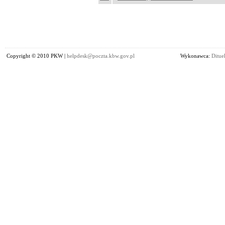
Copyright © 2010 PKW |
helpdesk@poczta.kbw.gov.pl
Wykonawca:
Dituel