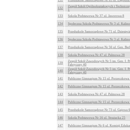
131
Przedszkole Samorządowe Nr 65 ul. Łagodna
Zespół Szkół Ogólnokształcących i Techniczn
132
1
133
Szkoła Podstawowa Nr 37 ul. Jaworowa 8
134
Społeczna Szkoła Podstawowa Nr 3 ul. Kalin
135
Przedszkole Samorządowe Nr 71 ul. Dziesięc
136
Społeczna Szkoła Podstawowa Nr 3 ul. Kalin
137
Przedszkole Samorządowe Nr 56 ul. Gen. Ber
138
Szkoła Podstawowa Nr 47 ul. Palmowa 28
Zespół Szkół Zawodowych Nr 5 im. Gen. I. P
139
Fabryczny 40
Zespół Szkół Zawodowych Nr 5 im. Gen. I. P
140
Fabryczny 40
141
Publiczne Gimnazjum Nr 15 ul. Porzeczkowa
142
Publiczne Gimnazjum Nr 15 ul. Porzeczkowa
143
Szkoła Podstawowa Nr 47 ul. Palmowa 28
144
Publiczne Gimnazjum Nr 15 ul. Porzeczkowa
145
Przedszkole Samorządowe Nr 73 ul. Gajowa 
146
Szkoła Podstawowa Nr 16 ul. Strażacka 25
147
Publiczne Gimnazjum Nr 6 ul. Komisji Eduka