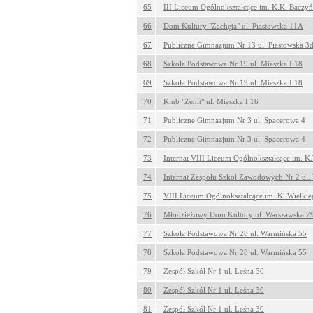
65
III Liceum Ogólnokształcące im. K.K. Baczyń
66
Dom Kultury "Zachęta" ul. Piastowska 11A
67
Publiczne Gimnazjum Nr 13 ul. Piastowska 3
68
Szkoła Podstawowa Nr 19 ul. Mieszka I 18
69
Szkoła Podstawowa Nr 19 ul. Mieszka I 18
70
Klub "Zenit" ul. Mieszka I 16
71
Publiczne Gimnazjum Nr 3 ul. Spacerowa 4
72
Publiczne Gimnazjum Nr 3 ul. Spacerowa 4
73
Internat VIII Liceum Ogólnokształcące im. K.
74
Internat Zespołu Szkół Zawodowych Nr 2 ul.
75
VIII Liceum Ogólnokształcące im. K. Wielkieg
76
Młodzieżowy Dom Kultury ul. Warszawska 7
77
Szkoła Podstawowa Nr 28 ul. Warmińska 55
78
Szkoła Podstawowa Nr 28 ul. Warmińska 55
79
Zespół Szkół Nr 1 ul. Leśna 30
80
Zespół Szkół Nr 1 ul. Leśna 30
81
Zespół Szkół Nr 1 ul. Leśna 30