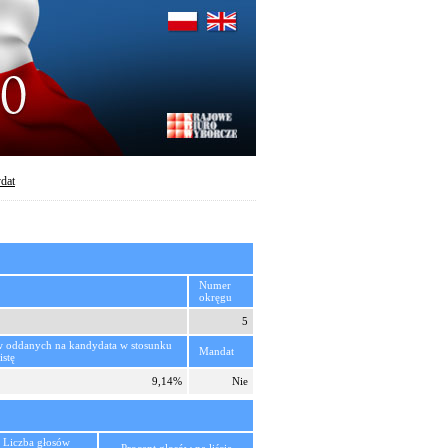
dat
Numer
okręgu
5
w oddanych na kandydata w stosunku
Mandat
istę
9,14%
Nie
Liczba głosów