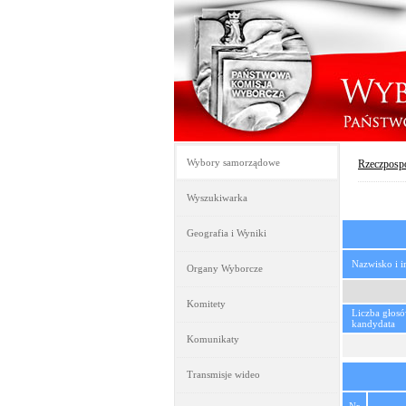
Wybory samorządowe
Rzeczpospo
Wyszukiwarka
Geografia i Wyniki
Nazwisko i 
Organy Wyborcze
Komitety
Liczba głos
kandydata
Komunikaty
Transmisje wideo