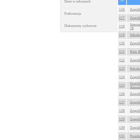
Nr
Dane w arkuszach
116
Zespół
Frekwencja
117
Zespół
Intern
Dokumenty wyborcze
118
28
119
Szkoła
120
Zespół
121
Klub B
122
Zespół
123
Szkoła
124
Zespół
Zespół
125
Antoni
126
Zespół
127
Zespół
128
Zespół
129
Zespół
130
Zespół
131
Przeds