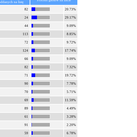
Procent głosów na liście
oddanych na listę
82
20.73%
24
29.17%
44
9.09%
113
8.85%
72
9.72%
124
17.74%
66
9.09%
82
7.32%
71
19.72%
90
7.78%
70
5.71%
69
11.59%
89
4.49%
61
3.28%
91
2.20%
59
6.78%