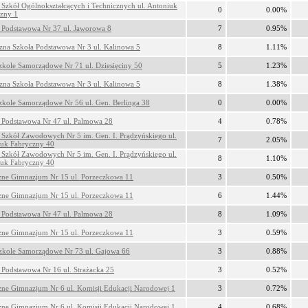
 Szkół Ogólnokształcących i Technicznych ul. Antoniuk
0
0.00%
zny 1
 Podstawowa Nr 37 ul. Jaworowa 8
7
0.95%
zna Szkoła Podstawowa Nr 3 ul. Kalinowa 5
8
1.11%
zkole Samorządowe Nr 71 ul. Dziesięciny 50
5
1.23%
zna Szkoła Podstawowa Nr 3 ul. Kalinowa 5
8
1.38%
zkole Samorządowe Nr 56 ul. Gen. Berlinga 38
0
0.00%
 Podstawowa Nr 47 ul. Palmowa 28
4
0.78%
 Szkół Zawodowych Nr 5 im. Gen. I. Prądzyńskiego ul.
7
2.05%
uk Fabryczny 40
 Szkół Zawodowych Nr 5 im. Gen. I. Prądzyńskiego ul.
8
1.10%
uk Fabryczny 40
zne Gimnazjum Nr 15 ul. Porzeczkowa 11
3
0.50%
zne Gimnazjum Nr 15 ul. Porzeczkowa 11
6
1.44%
 Podstawowa Nr 47 ul. Palmowa 28
8
1.09%
zne Gimnazjum Nr 15 ul. Porzeczkowa 11
3
0.59%
zkole Samorządowe Nr 73 ul. Gajowa 66
3
0.88%
 Podstawowa Nr 16 ul. Strażacka 25
3
0.52%
zne Gimnazjum Nr 6 ul. Komisji Edukacji Narodowej 1
3
0.72%
zne Gimnazjum Nr 6 ul. Komisji Edukacji Narodowej 1
4
0.68%