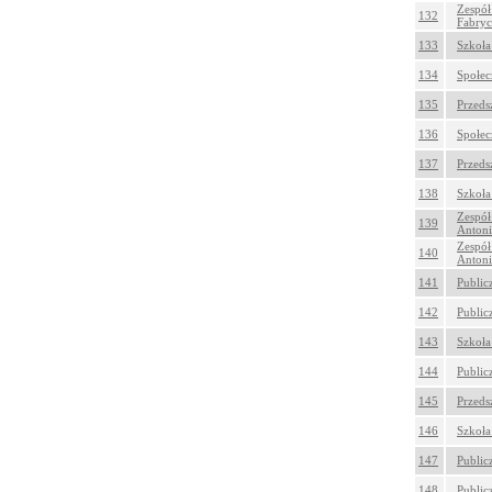
Zespół
132
Fabryc
133
Szkoła
134
Społec
135
Przeds
136
Społec
137
Przeds
138
Szkoła
Zespół
139
Antoni
Zespół
140
Antoni
141
Public
142
Public
143
Szkoła
144
Public
145
Przeds
146
Szkoła
147
Public
148
Public