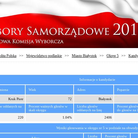
lita Polska
>>
Województwo podlaskie
>>
Miasto Białystok
>>
Okręg 5
>>
Kandy
Informacje o kandydacie
imiona
Wiek
Adres
Poparcie
Kruk Piotr
72
Białystok
ów oddanych na
Procent ważnych głosów w
Liczba głosów
Procent głosó
skali okręgu
oddanych na listę
do głosów na l
220
1.04%
2406
Wyniki głosowania w okręgu nr 5 w podziale na obwody
Liczba
Procent głosów