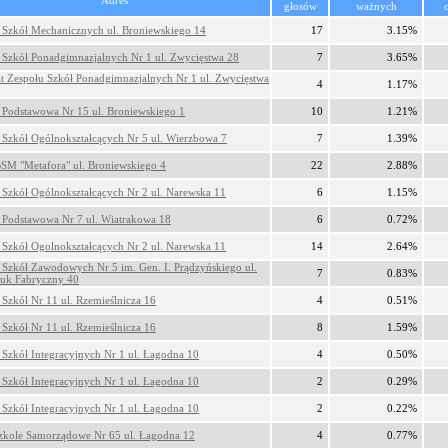
Adres
głosów
ważnych
 Szkół Mechanicznych ul. Broniewskiego 14
17
3.15%
 Szkół Ponadgimnazjalnych Nr 1 ul. Zwycięstwa 28
7
3.65%
at Zespołu Szkół Ponadgimnazjalnych Nr 1 ul. Zwycięstwa
4
1.17%
 Podstawowa Nr 15 ul. Broniewskiego 1
10
1.21%
 Szkół Ogólnokształcących Nr 5 ul. Wierzbowa 7
7
1.39%
SM "Metafora" ul. Broniewskiego 4
22
2.88%
 Szkół Ogólnokształcących Nr 2 ul. Narewska 11
6
1.15%
 Podstawowa Nr 7 ul. Wiatrakowa 18
6
0.72%
 Szkół Ogolnokształcących Nr 2 ul. Narewska 11
14
2.64%
 Szkół Zawodowych Nr 5 im. Gen. I. Prądzyńskiego ul.
7
0.83%
uk Fabryczny 40
 Szkół Nr 11 ul. Rzemieślnicza 16
4
0.51%
 Szkół Nr 11 ul. Rzemieślnicza 16
8
1.59%
 Szkół Integracyjnych Nr 1 ul. Łagodna 10
4
0.50%
 Szkół Integracyjnych Nr 1 ul. Łagodna 10
2
0.29%
 Szkół Integracyjnych Nr 1 ul. Łagodna 10
2
0.22%
zkole Samorządowe Nr 65 ul. Łagodna 12
4
0.77%