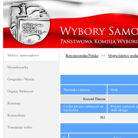
Wybory samorządowe
Rzeczpospolita Polska
>>
Województwo podla
Wyszukiwarka
Geografia i Wyniki
Nazwisko i imiona
Wiek
Organy Wyborcze
Krawiel Danuta
Komitety
Liczba głosów oddanych na
Procent ważnych 
kandydata
skali okręgu
Komunikaty
362
Transmisje wideo