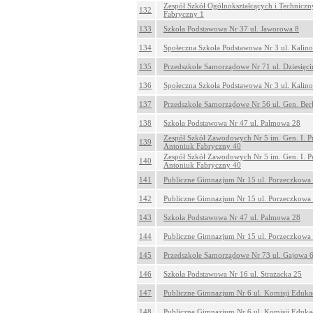
Zespół Szkół Ogólnokształcących i Techniczn
132
Fabryczny 1
133
Szkoła Podstawowa Nr 37 ul. Jaworowa 8
134
Społeczna Szkoła Podstawowa Nr 3 ul. Kalin
135
Przedszkole Samorządowe Nr 71 ul. Dziesięc
136
Społeczna Szkoła Podstawowa Nr 3 ul. Kalin
137
Przedszkole Samorządowe Nr 56 ul. Gen. Ber
138
Szkoła Podstawowa Nr 47 ul. Palmowa 28
Zespół Szkół Zawodowych Nr 5 im. Gen. I. P
139
Antoniuk Fabryczny 40
Zespół Szkół Zawodowych Nr 5 im. Gen. I. P
140
Antoniuk Fabryczny 40
141
Publiczne Gimnazjum Nr 15 ul. Porzeczkowa
142
Publiczne Gimnazjum Nr 15 ul. Porzeczkowa
143
Szkoła Podstawowa Nr 47 ul. Palmowa 28
144
Publiczne Gimnazjum Nr 15 ul. Porzeczkowa
145
Przedszkole Samorządowe Nr 73 ul. Gajowa 
146
Szkoła Podstawowa Nr 16 ul. Strażacka 25
147
Publiczne Gimnazjum Nr 6 ul. Komisji Eduka
148
Publiczne Gimnazjum Nr 6 ul. Komisji Eduka