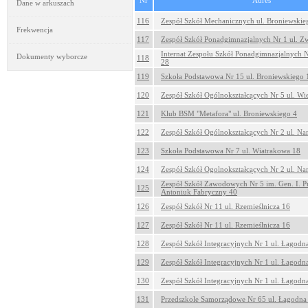
Nr
Adres
Dane w arkuszach
116
Zespół Szkół Mechanicznych ul. Broniewskie
Frekwencja
117
Zespół Szkół Ponadgimnazjalnych Nr 1 ul. Z
Internat Zespołu Szkół Ponadgimnazjalnych N
Dokumenty wyborcze
118
28
119
Szkoła Podstawowa Nr 15 ul. Broniewskiego 
120
Zespół Szkół Ogólnokształcących Nr 5 ul. W
121
Klub BSM "Metafora" ul. Broniewskiego 4
122
Zespół Szkół Ogólnokształcących Nr 2 ul. Na
123
Szkoła Podstawowa Nr 7 ul. Wiatrakowa 18
124
Zespół Szkół Ogolnokształcących Nr 2 ul. Na
Zespół Szkół Zawodowych Nr 5 im. Gen. I. P
125
Antoniuk Fabryczny 40
126
Zespół Szkół Nr 11 ul. Rzemieślnicza 16
127
Zespół Szkół Nr 11 ul. Rzemieślnicza 16
128
Zespół Szkół Integracyjnych Nr 1 ul. Łagodn
129
Zespół Szkół Integracyjnych Nr 1 ul. Łagodn
130
Zespół Szkół Integracyjnych Nr 1 ul. Łagodn
131
Przedszkole Samorządowe Nr 65 ul. Łagodna