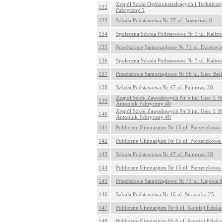
Zespół Szkół Ogólnokształcących i Techniczn
132
Fabryczny 1
133
Szkoła Podstawowa Nr 37 ul. Jaworowa 8
134
Społeczna Szkoła Podstawowa Nr 3 ul. Kalin
135
Przedszkole Samorządowe Nr 71 ul. Dziesięc
136
Społeczna Szkoła Podstawowa Nr 3 ul. Kalin
137
Przedszkole Samorządowe Nr 56 ul. Gen. Ber
138
Szkoła Podstawowa Nr 47 ul. Palmowa 28
Zespół Szkół Zawodowych Nr 5 im. Gen. I. P
139
Antoniuk Fabryczny 40
Zespół Szkół Zawodowych Nr 5 im. Gen. I. P
140
Antoniuk Fabryczny 40
141
Publiczne Gimnazjum Nr 15 ul. Porzeczkowa
142
Publiczne Gimnazjum Nr 15 ul. Porzeczkowa
143
Szkoła Podstawowa Nr 47 ul. Palmowa 28
144
Publiczne Gimnazjum Nr 15 ul. Porzeczkowa
145
Przedszkole Samorządowe Nr 73 ul. Gajowa 
146
Szkoła Podstawowa Nr 16 ul. Strażacka 25
147
Publiczne Gimnazjum Nr 6 ul. Komisji Eduka
148
Publiczne Gimnazjum Nr 6 ul. Komisji Eduka