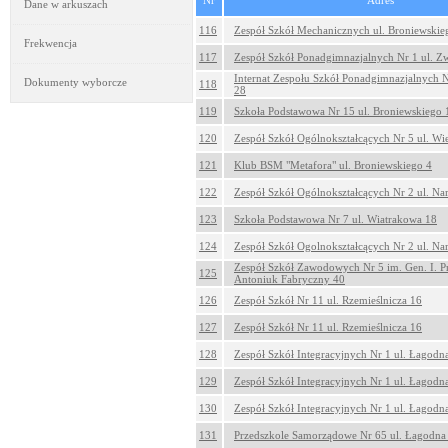
Nr
Adres
Dane w arkuszach
116
Zespół Szkół Mechanicznych ul. Broniewskie
Frekwencja
117
Zespół Szkół Ponadgimnazjalnych Nr 1 ul. Z
Internat Zespołu Szkół Ponadgimnazjalnych N
Dokumenty wyborcze
118
28
119
Szkoła Podstawowa Nr 15 ul. Broniewskiego 
120
Zespół Szkół Ogólnokształcących Nr 5 ul. W
121
Klub BSM "Metafora" ul. Broniewskiego 4
122
Zespół Szkół Ogólnokształcących Nr 2 ul. Na
123
Szkoła Podstawowa Nr 7 ul. Wiatrakowa 18
124
Zespół Szkół Ogolnokształcących Nr 2 ul. Na
Zespół Szkół Zawodowych Nr 5 im. Gen. I. P
125
Antoniuk Fabryczny 40
126
Zespół Szkół Nr 11 ul. Rzemieślnicza 16
127
Zespół Szkół Nr 11 ul. Rzemieślnicza 16
128
Zespół Szkół Integracyjnych Nr 1 ul. Łagodn
129
Zespół Szkół Integracyjnych Nr 1 ul. Łagodn
130
Zespół Szkół Integracyjnych Nr 1 ul. Łagodn
131
Przedszkole Samorządowe Nr 65 ul. Łagodna