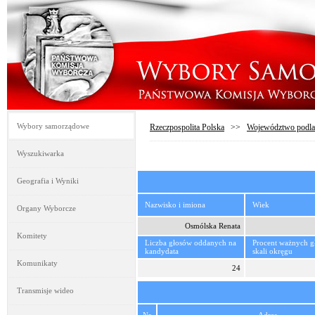
Wybory samorządowe
Rzeczpospolita Polska
>>
Województwo podla
Wyszukiwarka
Geografia i Wyniki
Nazwisko i imiona
Wiek
Organy Wyborcze
Osmólska Renata
Komitety
Liczba głosów oddanych na
Procent ważnych 
kandydata
skali okręgu
Komunikaty
24
Transmisje wideo