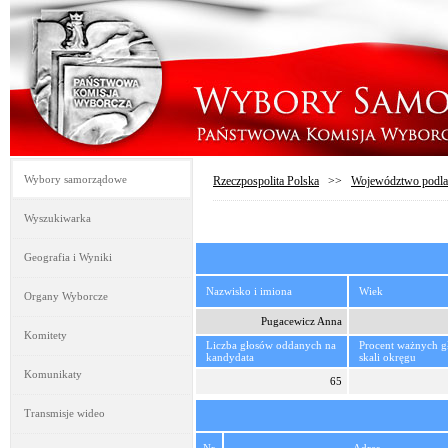
Wybory samorządowe
Rzeczpospolita Polska
>>
Województwo podla
Wyszukiwarka
Geografia i Wyniki
Nazwisko i imiona
Wiek
Organy Wyborcze
Pugacewicz Anna
Komitety
Liczba głosów oddanych na
Procent ważnych 
kandydata
skali okręgu
Komunikaty
65
Transmisje wideo