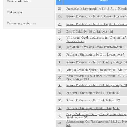
Nr
Adres
Dane w arkuszach
26
Przedszkole Samorządowe Nr 10 Al. J. Piłsud
Frekwencja
27
Szkoła Podstawowa Nr 4 ul. Częstochowska 6
Dokumenty wyborcze
28
Szkoła Podstawowa Nr 4 ul. Częstochowska 6
29
Zespół Szkół Nr 16 ul. Lipowa 41d
VI Liceum Ogólnokształcące im. Zygmunta Au
30
Warszawska 8
31
Regionalna Dyrekcja Lasów Państwowych ul.
32
Publiczne Gimnazjum Nr 2 ul. Legionowa 7
33
Szkoła Podstawowa Nr 12 ul. Waryńskiego 30
34
Miejski Ośrodek Sportu i Rekreacji ul. Włókie
Administracja Osiedla BSM "Centrum" ul. Al. 
35
Piłsudskiego 19/1
36
Szkoła Podstawowa Nr 12 ul. Waryńskiego 30
37
Publiczne Gimnazjum Nr 4 ul. Ciepla 32
38
Szkoła Podstawowa Nr 11 ul. Poleska 27
39
Publiczne Gimnazjum Nr 4 ul. Ciepła 32
Zespół Szkół Technicznych i Ogólnokształcąc
40
Sienkiewicza 57
Administracja Os. "Sienkiewicza" BSM ul. N
41
6/1