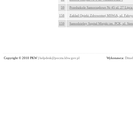
59
Przedszkole Samorządowe Nr 45 ul. 27 Lipca
158
Zakład Opieki Zdrowotnej MSWiA, ul. Fabry
159
Samodzielny Szpital Miejski im. PCK, ul. Sie
Copyright © 2010 PKW |
helpdesk@poczta.kbw.gov.pl
Wykonawca:
Dituel