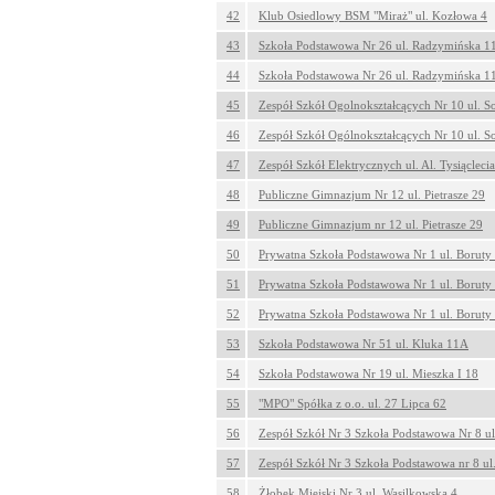
42
Klub Osiedlowy BSM "Miraż" ul. Kozłowa 4
43
Szkoła Podstawowa Nr 26 ul. Radzymińska 1
44
Szkoła Podstawowa Nr 26 ul. Radzymińska 1
45
Zespół Szkół Ogolnokształcących Nr 10 ul. S
46
Zespół Szkół Ogólnokształcących Nr 10 ul. S
47
Zespół Szkół Elektrycznych ul. Al. Tysiącleci
48
Publiczne Gimnazjum Nr 12 ul. Pietrasze 29
49
Publiczne Gimnazjum nr 12 ul. Pietrasze 29
50
Prywatna Szkoła Podstawowa Nr 1 ul. Boruty
51
Prywatna Szkoła Podstawowa Nr 1 ul. Boruty
52
Prywatna Szkoła Podstawowa Nr 1 ul. Boruty
53
Szkoła Podstawowa Nr 51 ul. Kluka 11A
54
Szkoła Podstawowa Nr 19 ul. Mieszka I 18
55
"MPO" Spółka z o.o. ul. 27 Lipca 62
56
Zespół Szkół Nr 3 Szkoła Podstawowa Nr 8 ul.
57
Zespół Szkół Nr 3 Szkoła Podstawowa nr 8 ul.
58
Żłobek Miejski Nr 3 ul. Wasilkowska 4