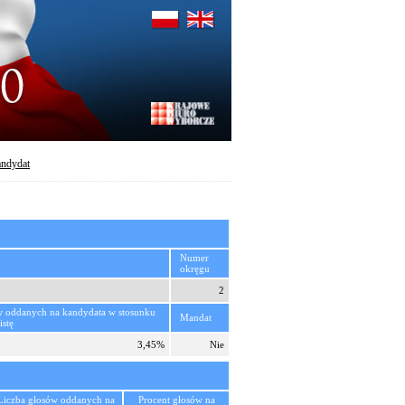
ndydat
Numer
okręgu
2
w oddanych na kandydata w stosunku
Mandat
istę
3,45%
Nie
Liczba głosów oddanych na
Procent głosów na