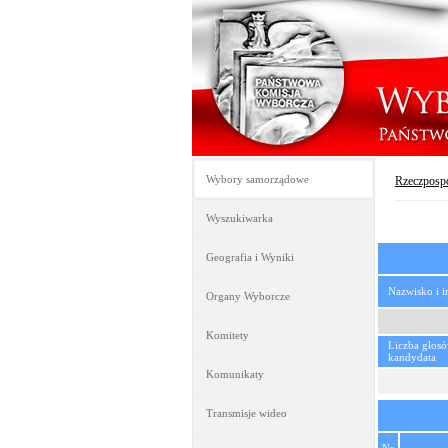
Wybory samorządowe
Rzeczpospo
Wyszukiwarka
Geografia i Wyniki
Nazwisko i 
Organy Wyborcze
Komitety
Liczba głos
kandydata
Komunikaty
Transmisje wideo