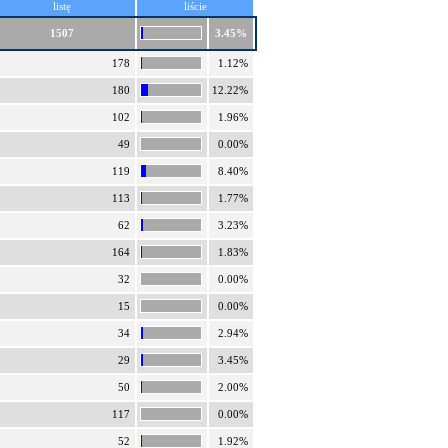
listę
liście
1507
3.45%
178
1.12%
180
12.22%
102
1.96%
49
0.00%
119
8.40%
113
1.77%
62
3.23%
164
1.83%
32
0.00%
15
0.00%
34
2.94%
29
3.45%
50
2.00%
117
0.00%
52
1.92%