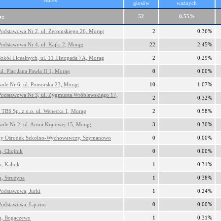
Adres
głosów
ważnych
ąg
52
0.55%
Podstawowa Nr 2, ul. Żeromskiego 26, Morąg
2
0.36%
Podstawowa Nr 4, ul. Kajki 2, Morąg
22
2.45%
Szkół Licealnych, ul. 11 Listopada 7A, Morąg
2
0.29%
ul. Plac Jana Pawła II 1, Morąg
0
0.00%
kole Nr 6, ul. Pomorska 23, Morąg
10
1.07%
Podstawowa Nr 3, ul. Zygmunta Wróblewskiego 17,
2
0.32%
 TBS Sp. z o.o. ul. Wenecka 1, Morąg
2
0.58%
kole Nr 2, ul. Armii Krajowej 15, Morąg
3
0.30%
lny Ośrodek Szkolno-Wychowawczy, Szymanowo
0
0.00%
a, Chojnik
0
0.00%
a, Kalnik
1
0.31%
a, Strużyna
1
0.38%
Podstawowa, Jurki
1
0.24%
Podstawowa, Łączno
0
0.00%
ca, Bogaczewo
1
0.31%