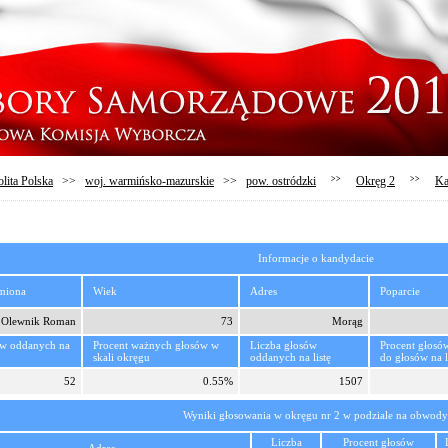
lita Polska
>>
woj. warmińsko-mazurskie
>>
pow. ostródzki
>>
Okręg 2
>>
Ka
Informacje o kandydacie
imiona
Wiek
Adres
Poparcie
Olewnik Roman
73
Morąg
ów oddanych na
Procent ważnych głosów w
Liczba głosów
Procent głosó
skali okręgu
oddanych na listę
do głosów na l
52
0.55%
1507
Wyniki głosowania w okręgu nr 2 w podziale na obwody
Liczba
Procent głosów