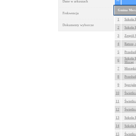
Nr
Dane w arkuszach
Gmina Mor
Frekwencja
1
Szkoła 
Dokumenty wyborcze
2
Szkoła 
3
Zespół 
4
Ratusz, 
5
Przedsz
Szkoła 
6
Morąg
7
Morąski
8
Przedsz
9
Specja
10
Świetlic
11
Świetlic
12
Świetlic
13
Szkoła 
14
Szkoła 
15
Świetli