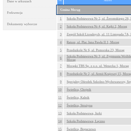
Nr
Adres
Dane w arkuszach
Gmina Morąg
Frekwencja
1
Szkoła Podstawowa Nr 2, ul. Żeromskiego 26,
Dokumenty wyborcze
2
Szkoła Podstawowa Nr 4, ul. Kajki 2, Morąg
3
Zespół Szkół Licealnych, ul. 11 Listopada 7A,
4
Ratusz, ul. Plac Jana Pawła II 1, Morąg
5
Przedszkole Nr 6, ul. Pomorska 23, Morąg
Szkoła Podstawowa Nr 3, ul. Zygmunta Wróbl
6
Morąg
7
Morąski TBS Sp. z o.o. ul. Wenecka 1, Morąg
8
Przedszkole Nr 2, ul. Armii Krajowej 15, Morą
9
Specjalny Ośrodek Szkolno-Wychowawczy, S
10
Świetlica, Chojnik
11
Świetlica, Kalnik
12
Świetlica, Strużyna
13
Szkoła Podstawowa, Jurki
14
Szkoła Podstawowa, Łączno
15
Świetlica, Bogaczewo