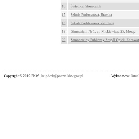
16
Świetlica, Słonecznik
17
Szkoła Podstawowa, Bramka
18
Szkoła Podstawowa, Żabi Róg
19
Gimnazjum Nr 1, ul. Mickiewicza 25, Morąg
20
Samodzielny Publiczny Zespół Opieki Zdrowo
Copyright © 2010 PKW |
helpdesk@poczta.kbw.gov.pl
Wykonawca:
Dituel