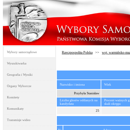
Wybory samorządowe
Rzeczpospolita Polska
>>
woj. warmińsko-maz
Wyszukiwarka
Geografia i Wyniki
Nazwisko i imiona
Wiek
Organy Wyborcze
Przybyła Stanisław
Komitety
Liczba głosów oddanych na
Procent ważnych 
kandydata
skali okręgu
Komunikaty
25
Transmisje wideo