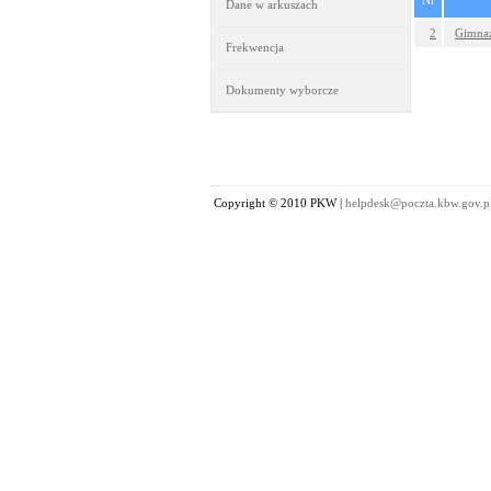
Nr
Dane w arkuszach
2
Gimnaz
Frekwencja
Dokumenty wyborcze
Copyright © 2010 PKW |
helpdesk@poczta.kbw.gov.p