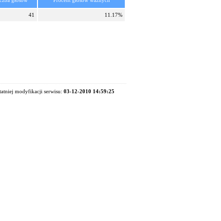
czba głosów
Procent głosów ważnych
41
11.17%
tatniej modyfikacji serwisu:
03-12-2010 14:59:25