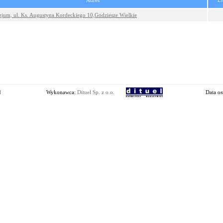
Adres
Li
jum, ul. Ks. Augustyna Kordeckiego 10,Godziesze Wielkie
l
Wykonawca:
Dituel Sp. z o.o.
Data os