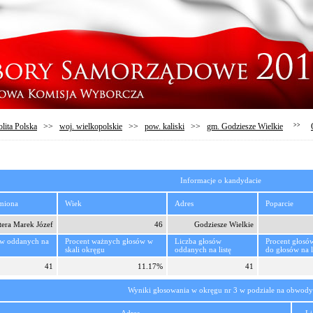
lita Polska
>>
woj. wielkopolskie
>>
pow. kaliski
>>
gm. Godziesze Wielkie
>>
Informacje o kandydacie
imiona
Wiek
Adres
Poparcie
tera Marek Józef
46
Godziesze Wielkie
ów oddanych na
Procent ważnych głosów w
Liczba głosów
Procent głosó
skali okręgu
oddanych na listę
do głosów na l
41
11.17%
41
Wyniki głosowania w okręgu nr 3 w podziale na obwody