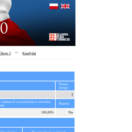
Okręg 3
>>
Kandydat
Numer
okręgu
3
w oddanych na kandydata w stosunku
Mandat
istę
100,00%
Nie