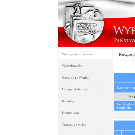
Wybory samorządowe
Rzeczpospo
Wyszukiwarka
Geografia i Wyniki
Nazwisko i 
Organy Wyborcze
Kos
Komitety
Liczba głos
kandydata
Komunikaty
Transmisje wideo