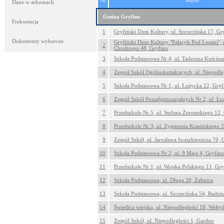
Nr
Adres
Dane w arkuszach
Gmina Gryfino
Frekwencja
1
Gryfiński Dom Kultury, ul. Szczecińska 17, Gr
Dokumenty wyborcze
Gryfiński Dom Kultury "Pałacyk Pod Lwami", u
2
Chrobrego 48, Gryfino
3
Szkoła Podstawowa Nr 4, ul. Tadeusza Kościus
4
Zespół Szkół Ogólnokształcących, ul. Niepodle
5
Szkoła Podstawowa Nr 1, ul. Łużycka 22, Gryf
6
Zespół Szkół Ponadgimnazjalnych Nr 2, ul. Łu
7
Przedszkole Nr 5, ul. Stefana Żeromskiego 12,
8
Przedszkole Nr 3, ul. Zygmunta Krasińskiego 
9
Zespół Szkół, ul. Jarosława Iwaszkiewicza 70, 
10
Szkoła Podstawowa Nr 2, ul. 9 Maja 4, Gryfino
11
Przedszkole Nr 1, ul. Wojska Polskiego 11, Gry
12
Szkoła Podstawowa, ul. Długa 20, Żabnica
13
Szkoła Podstawowa, ul. Szczecińska 54, Radzi
14
Świetlica wiejska, ul. Niepodległości 18, Wełty
15
Zespół Szkół, ul. Niepodległości 1, Gardno