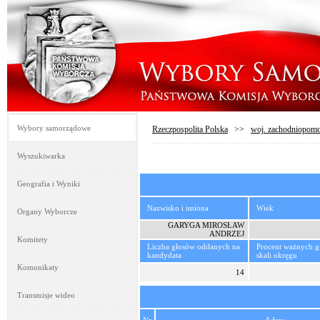
Wybory samorządowe
Rzeczpospolita Polska
>>
woj. zachodniopomo
Wyszukiwarka
Geografia i Wyniki
Nazwisko i imiona
Wiek
Organy Wyborcze
GARYGA MIROSŁAW
ANDRZEJ
Komitety
Liczba głosów oddanych na
Procent ważnych 
kandydata
skali okręgu
Komunikaty
14
Transmisje wideo