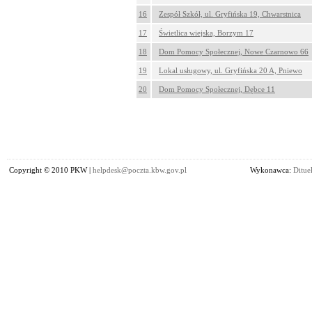
16
Zespół Szkół, ul. Gryfińska 19, Chwarstnica
17
Świetlica wiejska, Borzym 17
18
Dom Pomocy Społecznej, Nowe Czarnowo 66
19
Lokal usługowy, ul. Gryfińska 20 A, Pniewo
20
Dom Pomocy Społecznej, Dębce 11
Copyright © 2010 PKW |
helpdesk@poczta.kbw.gov.pl
Wykonawca:
Dituel