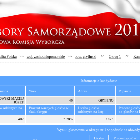
lita Polska
>>
woj. zachodniopomorskie
>>
pow. gryfiński
>>
Okręg 1
>>
Kan
Informacje o kandydacie
imiona
Wiek
Adres
Poparcie
OWSKI MACIEJ
46
GRYFINO
JÓZEF
ów oddanych na
Procent ważnych głosów w
Liczba głosów
Procent głosó
skali okręgu
oddanych na listę
do głosów na l
402
3.28%
1873
Wyniki głosowania w okręgu nr 1 w podziale na obwody
Liczba
Procent głosów