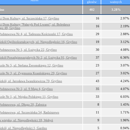
Adres
głosów
ważnych
ino
402
3.28%
ki Dom Kultury, ul. Szczecińska 17, Gryfino
16
2.97%
ki Dom Kultury "Pałacyk Pod Lwami", ul. Bolesława
16
2.19%
go 48, Gryfino
Podstawowa Nr 4, ul. Tadeusza Kościuszki 17, Gryfino
29
2.88%
Szkół Ogólnokształcących, ul. Niepodległości 16, Gryfino
19
3.12%
Podstawowa Nr 1, ul. Łużycka 22, Gryfino
30
4.08%
Szkół Ponadgimnazjalnych Nr 2, ul. Łużycka 91, Gryfino
37
6.36%
kole Nr 5, ul. Stefana Żeromskiego 12, Gryfino
23
3.07%
kole Nr 3, ul. Zygmunta Krasińskiego 29, Gryfino
27
3.02%
Szkół, ul. Jarosława Iwaszkiewicza 70, Gryfino
43
4.24%
Podstawowa Nr 2, ul. 9 Maja 4, Gryfino
35
4.07%
kole Nr 1, ul. Wojska Polskiego 11, Gryfino
33
6.03%
Podstawowa, ul. Długa 20, Żabnica
8
1.45%
Podstawowa, ul. Szczecińska 54, Radziszewo
11
1.71%
a wiejska, ul. Niepodległości 18, Wełtyń
9
1.96%
Szkół, ul. Niepodległości 1, Gardno
5
0.94%