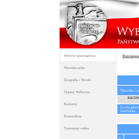
Wybory samorządowe
Rzeczpospo
Wyszukiwarka
Geografia i Wyniki
Nazwisko i 
Organy Wyborcze
RACIN
Komitety
Liczba głos
kandydata
Komunikaty
Transmisje wideo