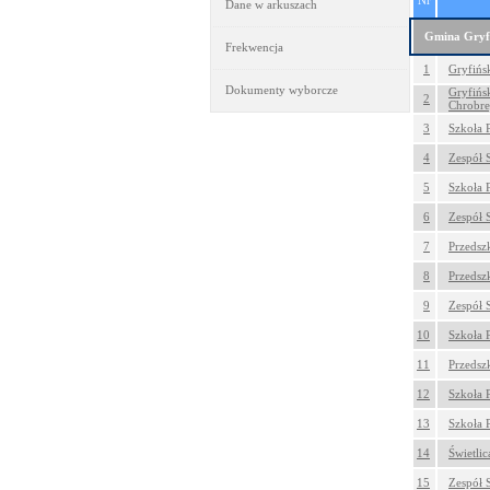
Nr
Dane w arkuszach
Gmina Gryf
Frekwencja
1
Gryfińs
Dokumenty wyborcze
Gryfińs
2
Chrobre
3
Szkoła 
4
Zespół 
5
Szkoła 
6
Zespół 
7
Przedsz
8
Przedsz
9
Zespół 
10
Szkoła 
11
Przedsz
12
Szkoła 
13
Szkoła 
14
Świetlic
15
Zespół 