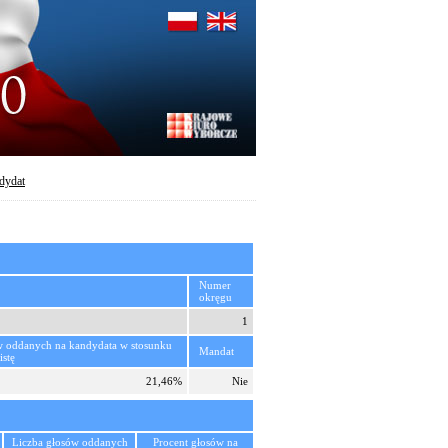
dydat
Numer
okręgu
1
w oddanych na kandydata w stosunku
Mandat
istę
21,46%
Nie
Liczba głosów oddanych
Procent głosów na