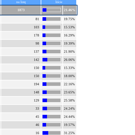
na listę
liście
1873
21.46%
81
19.75%
103
15.53%
178
16.29%
98
19.39%
137
21.90%
142
26.06%
150
15.33%
150
18.00%
194
22.16%
148
23.65%
129
25.58%
33
24.24%
45
24.44%
46
19.57%
16
31.25%