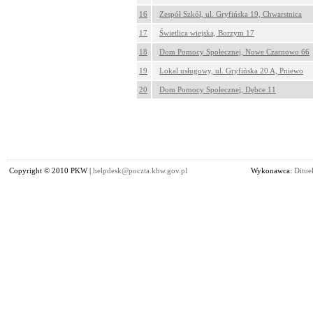
16
Zespół Szkół, ul. Gryfińska 19, Chwarstnica
17
Świetlica wiejska, Borzym 17
18
Dom Pomocy Społecznej, Nowe Czarnowo 66
19
Lokal usługowy, ul. Gryfińska 20 A, Pniewo
20
Dom Pomocy Społecznej, Dębce 11
Copyright © 2010 PKW |
helpdesk@poczta.kbw.gov.pl
Wykonawca:
Dituel