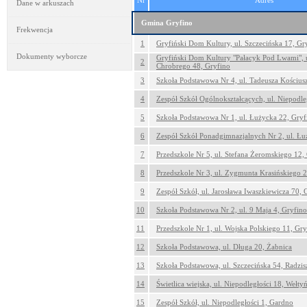
Nr
Adres
Dane w arkuszach
Gmina Gryfino
Frekwencja
1
Gryfiński Dom Kultury, ul. Szczecińska 17, Gr
Dokumenty wyborcze
Gryfiński Dom Kultury "Pałacyk Pod Lwami", u
2
Chrobrego 48, Gryfino
3
Szkoła Podstawowa Nr 4, ul. Tadeusza Kościus
4
Zespół Szkół Ogólnokształcących, ul. Niepodle
5
Szkoła Podstawowa Nr 1, ul. Łużycka 22, Gryf
6
Zespół Szkół Ponadgimnazjalnych Nr 2, ul. Łu
7
Przedszkole Nr 5, ul. Stefana Żeromskiego 12,
8
Przedszkole Nr 3, ul. Zygmunta Krasińskiego 
9
Zespół Szkół, ul. Jarosława Iwaszkiewicza 70, 
10
Szkoła Podstawowa Nr 2, ul. 9 Maja 4, Gryfino
11
Przedszkole Nr 1, ul. Wojska Polskiego 11, Gry
12
Szkoła Podstawowa, ul. Długa 20, Żabnica
13
Szkoła Podstawowa, ul. Szczecińska 54, Radzi
14
Świetlica wiejska, ul. Niepodległości 18, Wełty
15
Zespół Szkół, ul. Niepodległości 1, Gardno