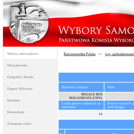
Wybory samorządowe
Rzeczpospolita Polska
>>
woj. zachodniopomo
Wyszukiwarka
Geografia i Wyniki
Nazwisko i imiona
Wiek
Organy Wyborcze
BOGACZ-BOŚ
MAŁGORZATA ZOFIA
Komitety
Liczba głosów oddanych na
Procent ważnych 
kandydata
skali okręgu
Komunikaty
14
Transmisje wideo