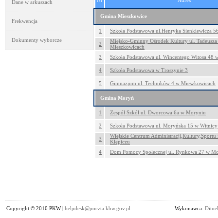
Nr
Adres
Dane w arkuszach
Gmina Mieszkowice
Frekwencja
1
Szkoła Podstawowa ul.Henryka Sienkiewicza 5
Dokumenty wyborcze
Miejsko-Gminny Ośrodek Kultury ul. Tadeusza
2
Mieszkowicach
3
Szkoła Podstawowa ul. Wincentego Witosa 48 w
4
Szkoła Podstawowa w Troszynie 3
5
Gimnazjum ul. Techników 4 w Mieszkowicach
Gmina Moryń
1
Zespół Szkół ul. Dworcowa 6a w Moryniu
2
Szkoła Podstawowa ul. Moryńska 15 w Witnicy
Wiejskie Centrum Administracji,Kultury,Sportu 
3
Klępiczu
4
Dom Pomocy Społecznej ul. Rynkowa 27 w Mo
Copyright © 2010 PKW |
helpdesk@poczta.kbw.gov.pl
Wykonawca:
Dituel