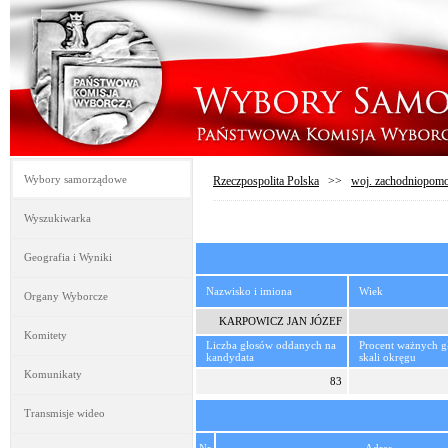
Wybory samorządowe
Rzeczpospolita Polska
>>
woj. zachodniopomo
Wyszukiwarka
Geografia i Wyniki
Nazwisko i imiona
Wiek
Organy Wyborcze
KARPOWICZ JAN JÓZEF
Komitety
Liczba głosów oddanych na
Procent ważnych 
kandydata
skali okręgu
Komunikaty
83
Transmisje wideo