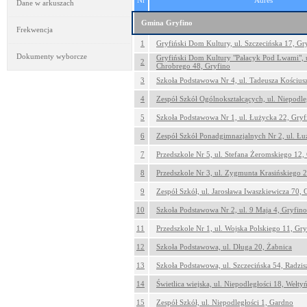
Nr
Adres
Dane w arkuszach
Gmina Gryfino
Frekwencja
1
Gryfiński Dom Kultury, ul. Szczecińska 17, Gr
Dokumenty wyborcze
Gryfiński Dom Kultury "Pałacyk Pod Lwami", u
2
Chrobrego 48, Gryfino
3
Szkoła Podstawowa Nr 4, ul. Tadeusza Kościus
4
Zespół Szkół Ogólnokształcących, ul. Niepodle
5
Szkoła Podstawowa Nr 1, ul. Łużycka 22, Gryf
6
Zespół Szkół Ponadgimnazjalnych Nr 2, ul. Łu
7
Przedszkole Nr 5, ul. Stefana Żeromskiego 12,
8
Przedszkole Nr 3, ul. Zygmunta Krasińskiego 
9
Zespół Szkół, ul. Jarosława Iwaszkiewicza 70, 
10
Szkoła Podstawowa Nr 2, ul. 9 Maja 4, Gryfino
11
Przedszkole Nr 1, ul. Wojska Polskiego 11, Gry
12
Szkoła Podstawowa, ul. Długa 20, Żabnica
13
Szkoła Podstawowa, ul. Szczecińska 54, Radzi
14
Świetlica wiejska, ul. Niepodległości 18, Wełty
15
Zespół Szkół, ul. Niepodległości 1, Gardno