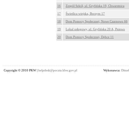
16
Zespół Szkół, ul. Gryfińska 19, Chwarstnica
17
Świetlica wiejska, Borzym 17
18
Dom Pomocy Społecznej, Nowe Czarnowo 66
19
Lokal usługowy, ul. Gryfińska 20 A, Pniewo
20
Dom Pomocy Społecznej, Dębce 11
Copyright © 2010 PKW |
helpdesk@poczta.kbw.gov.pl
Wykonawca:
Dituel