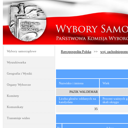
Wybory samorządowe
Rzeczpospolita Polska
>>
woj. zachodniopomo
Wyszukiwarka
Geografia i Wyniki
Nazwisko i imiona
Wiek
Organy Wyborcze
PAZIK WALDEMAR
Komitety
Liczba głosów oddanych na
Procent ważnych 
kandydata
skali okręgu
Komunikaty
35
Transmisje wideo