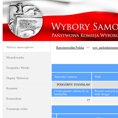
Wybory samorządowe
Rzeczpospolita Polska
>>
woj. zachodniopomo
Wyszukiwarka
Geografia i Wyniki
Nazwisko i imiona
Wiek
Organy Wyborcze
PODGÓRNY STANISŁAW
Komitety
Liczba głosów oddanych na
Procent ważnych 
kandydata
skali okręgu
Komunikaty
77
Transmisje wideo