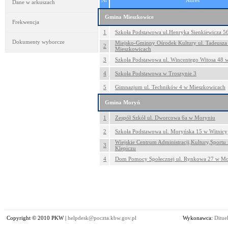
Nr
Adres
Dane w arkuszach
Gmina Mieszkowice
Frekwencja
1
Szkoła Podstawowa ul.Henryka Sienkiewicza 5
Dokumenty wyborcze
Miejsko-Gminny Ośrodek Kultury ul. Tadeusza
2
Mieszkowicach
3
Szkoła Podstawowa ul. Wincentego Witosa 48 w
4
Szkoła Podstawowa w Troszynie 3
5
Gimnazjum ul. Techników 4 w Mieszkowicach
Gmina Moryń
1
Zespół Szkół ul. Dworcowa 6a w Moryniu
2
Szkoła Podstawowa ul. Moryńska 15 w Witnicy
Wiejskie Centrum Administracji,Kultury,Sportu 
3
Klępiczu
4
Dom Pomocy Społecznej ul. Rynkowa 27 w Mo
Copyright © 2010 PKW |
helpdesk@poczta.kbw.gov.pl
Wykonawca:
Dituel