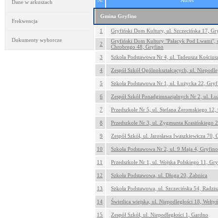
Nr
Adres
Dane w arkuszach
Gmina Gryfino
Frekwencja
1
Gryfiński Dom Kultury, ul. Szczecińska 17, Gr
Dokumenty wyborcze
Gryfiński Dom Kultury "Pałacyk Pod Lwami", u
2
Chrobrego 48, Gryfino
3
Szkoła Podstawowa Nr 4, ul. Tadeusza Kościus
4
Zespół Szkół Ogólnokształcących, ul. Niepodle
5
Szkoła Podstawowa Nr 1, ul. Łużycka 22, Gryf
6
Zespół Szkół Ponadgimnazjalnych Nr 2, ul. Łu
7
Przedszkole Nr 5, ul. Stefana Żeromskiego 12,
8
Przedszkole Nr 3, ul. Zygmunta Krasińskiego 
9
Zespół Szkół, ul. Jarosława Iwaszkiewicza 70, 
10
Szkoła Podstawowa Nr 2, ul. 9 Maja 4, Gryfino
11
Przedszkole Nr 1, ul. Wojska Polskiego 11, Gry
12
Szkoła Podstawowa, ul. Długa 20, Żabnica
13
Szkoła Podstawowa, ul. Szczecińska 54, Radzi
14
Świetlica wiejska, ul. Niepodległości 18, Wełty
15
Zespół Szkół, ul. Niepodległości 1, Gardno