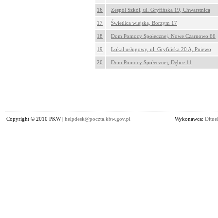
16
Zespół Szkół, ul. Gryfińska 19, Chwarstnica
17
Świetlica wiejska, Borzym 17
18
Dom Pomocy Społecznej, Nowe Czarnowo 66
19
Lokal usługowy, ul. Gryfińska 20 A, Pniewo
20
Dom Pomocy Społecznej, Dębce 11
Copyright © 2010 PKW |
helpdesk@poczta.kbw.gov.pl
Wykonawca:
Dituel