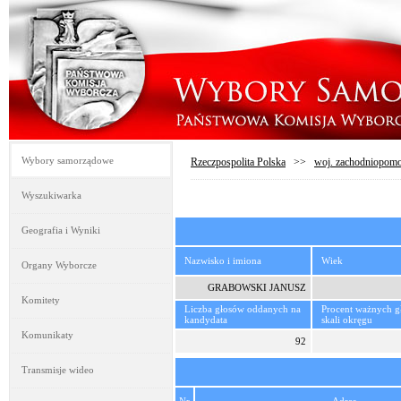
Wybory samorządowe
Rzeczpospolita Polska
>>
woj. zachodniopomo
Wyszukiwarka
Geografia i Wyniki
Nazwisko i imiona
Wiek
Organy Wyborcze
GRABOWSKI JANUSZ
Komitety
Liczba głosów oddanych na
Procent ważnych 
kandydata
skali okręgu
Komunikaty
92
Transmisje wideo