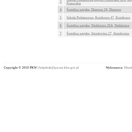
3
Pomorskie
4
Świetlica wiejska, Dunowo 16, Dunowo
5
Szkoła Podstawowa, Konikowo 47, Konikowo
6
Świetlica wiejska, Niekłonice 26A, Niekłonice
7
Świetlica wiejska, Strzekęcino 27, Strzekęcino
Copyright © 2010 PKW |
helpdesk@poczta.kbw.gov.pl
Wykonawca:
Dituel