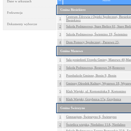
Nr
Adres
Dane w arkuszach
Gmina Biesiekierz
Frekwencja
Centrum Zdrowia i Opieki Społecznej, Biesiekie
1
Biesiekierz
Dokumenty wyborcze
2
Szkoła Podstawowa, Stare Bielice 61, Stare Biel
3
Szkoła Podstawowa, Świemino 19, Świemino
4
Dom Pomocy Społecznej , Parsowo 25,
Gmina Manowo
1
Sala posiedzeń Urzędu Gminy, Manowo 40,M
2
Szkoła Podstawowa, Rosnowo 34,Rosnowo
3
Przedszkole Gminne, Bonin 9, Bonin
4
Gminny Ośrodek Kultury, Wyszewo 18, Wysze
5
Klub Wiejski, ul. Kretomińska 8, Kretomino
6
Klub Wiejski, Grzybnica 17a, Grzybnica
Gmina Świeszyno
1
Gimnazjum, Świeszyno 6, Świeszyno
2
Świetlica wiejska, Niedalino 11A, Niedalino
Szkoła Podstawowa,Zegrze Pomorskie 32A, Ze