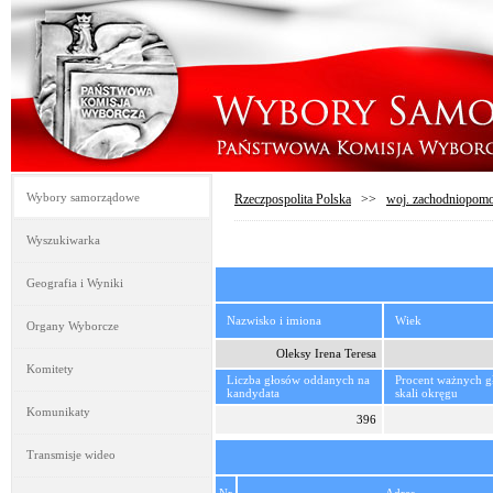
Wybory samorządowe
Rzeczpospolita Polska
>>
woj. zachodniopomo
Wyszukiwarka
Geografia i Wyniki
Nazwisko i imiona
Wiek
Organy Wyborcze
Oleksy Irena Teresa
Komitety
Liczba głosów oddanych na
Procent ważnych 
kandydata
skali okręgu
Komunikaty
396
Transmisje wideo