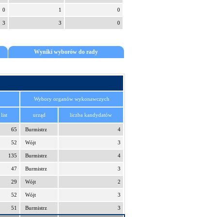
0
1
0
3
3
0
Wyniki wyborów do rady
Wybory organów wykonawczych
list
urząd
liczba kandydatów
65
Burmistrz
4
52
Wójt
3
135
Burmistrz
4
47
Burmistrz
3
29
Wójt
2
52
Wójt
3
51
Burmistrz
3