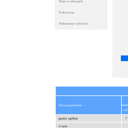
Dane w arkuszach
Frekwencja
Dokumenty wyborcze
Wyszczególnienie
rad
gminy ogółem
7
w tym: