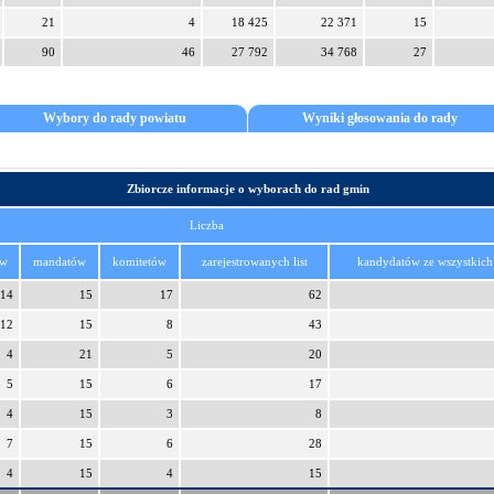
21
4
18 425
22 371
15
90
46
27 792
34 768
27
Wybory do rady powiatu
Wyniki głosowania do rady
Zbiorcze informacje o wyborach do rad gmin
Liczba
ów
mandatów
komitetów
zarejestrowanych list
kandydatów ze wszystkich 
14
15
17
62
12
15
8
43
4
21
5
20
5
15
6
17
4
15
3
8
7
15
6
28
4
15
4
15