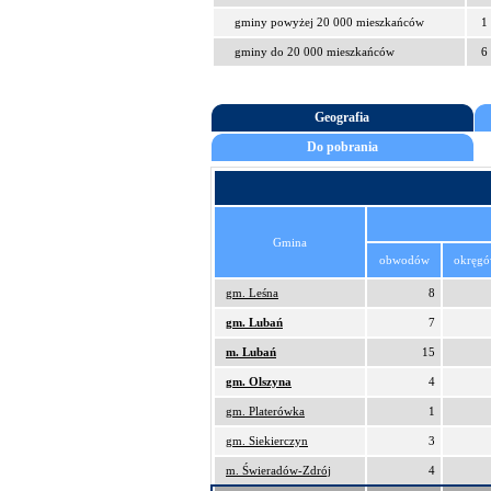
gminy powyżej 20 000 mieszkańców
1
gminy do 20 000 mieszkańców
6
Geografia
Do pobrania
Gmina
obwodów
okręg
gm. Leśna
8
gm. Lubań
7
m. Lubań
15
gm. Olszyna
4
gm. Platerówka
1
gm. Siekierczyn
3
m. Świeradów-Zdrój
4