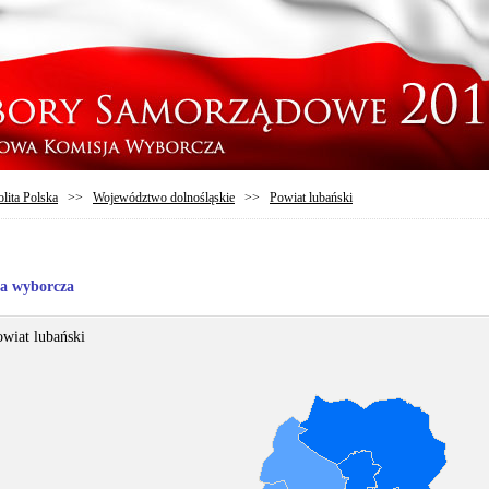
lita Polska
>>
Województwo dolnośląskie
>>
Powiat lubański
ia wyborcza
wiat lubański