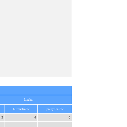
Liczba
burmistrzów
prezydentów
3
4
0