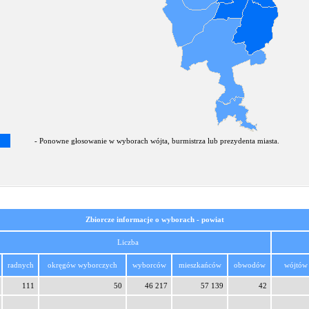
- Ponowne głosowanie w wyborach wójta, burmistrza lub prezydenta miasta.
Zbiorcze informacje o wyborach - powiat
Liczba
radnych
okręgów wyborczych
wyborców
mieszkańców
obwodów
wójtów
111
50
46 217
57 139
42