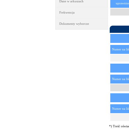
Dane w arkuszach
uprawnio
Frekwencja
Dokumenty wyborcze
Numer na liś
Numer na liś
Numer na liś
*) Treść oświa