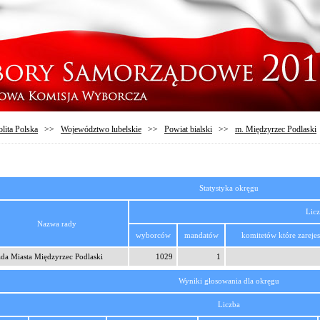
lita Polska
>>
Województwo lubelskie
>>
Powiat bialski
>>
m. Międzyrzec Podlaski
Statystyka okręgu
Lic
Nazwa rady
wyborców
mandatów
komitetów które zarejes
da Miasta Międzyrzec Podlaski
1029
1
Wyniki głosowania dla okręgu
Liczba