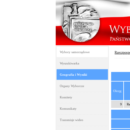
Wybory samorządowe
Rzeczpospo
Wyszukiwarka
Geografia i Wyniki
Organy Wyborcze
Okręg
Komitety
9
Ra
Komunikaty
Transmisje wideo