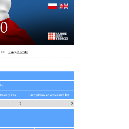
>>
Okręg/Komitet
zba
trowały listy
kandydatów ze wszystkich list
3
3