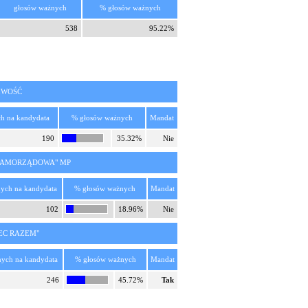
głosów ważnych
% głosów ważnych
538
95.22%
LIWOŚĆ
h na kandydata
% głosów ważnych
Mandat
190
35.32%
Nie
 SAMORZĄDOWA" MP
ych na kandydata
% głosów ważnych
Mandat
102
18.96%
Nie
EC RAZEM"
nych na kandydata
% głosów ważnych
Mandat
246
45.72%
Tak