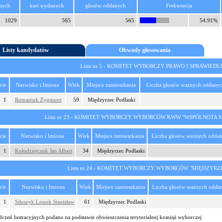
nych
kart wydanych
głosów oddanych
Frekwencja
1029
565
565
54.91%
Listy kandydatów
Obwody głosowania
Lista nr 5 - KOMITET WYBORCZY PRAWO I SPRAWIED
cie
Nazwisko i Imiona
Wiek
Miejsce zamieszkania
Liczba głosów ważnych oddanyc
1
Romaniuk Zygmunt
59
Międzyrzec Podlaski
Lista nr 23 - KOMITET WYBORCZY WYBORCÓW KWW "WSPÓLNOTA
cie
Nazwisko i Imiona
Wiek
Miejsce zamieszkania
Liczba głosów ważnych oddan
1
Kołodziejczuk Jan Albert
34
Międzyrzec Podlaski
Lista nr 24 - KOMITET WYBORCZY WYBORCÓW "MIĘDZYRZ
cie
Nazwisko i Imiona
Wiek
Miejsce zamieszkania
Liczba głosów ważnych odda
1
Siłuszyk Leszek Stanisław
61
Międzyrzec Podlaski
dczeń lustracyjnych podano na podstawie obwieszczenia terytorialnej komisji wyborczej