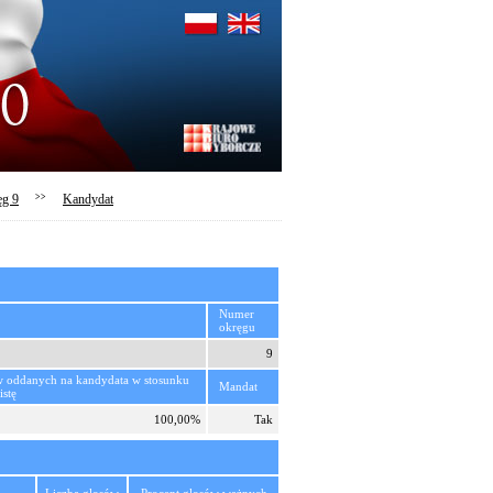
ęg 9
>>
Kandydat
Numer
okręgu
9
w oddanych na kandydata w stosunku
Mandat
istę
100,00%
Tak