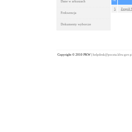
Nr
Dane w arkuszach
5
Zespół 
Frekwencja
Dokumenty wyborcze
Copyright © 2010 PKW |
helpdesk@poczta.kbw.gov.p