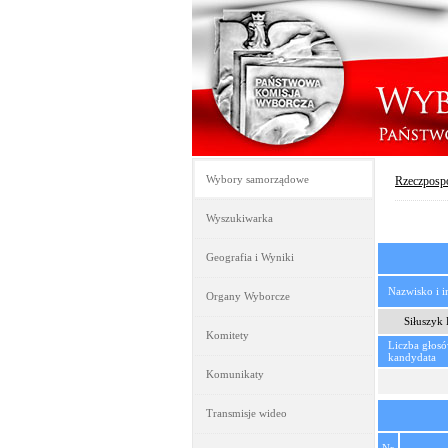
Wybory samorządowe
Rzeczpospo
Wyszukiwarka
Geografia i Wyniki
Nazwisko i 
Organy Wyborcze
Siłuszyk 
Komitety
Liczba głos
kandydata
Komunikaty
Transmisje wideo