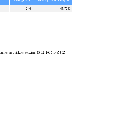
Liczba głosów
Procent głosów ważnych
246
45.72%
tatniej modyfikacji serwisu:
03-12-2010 14:59:25