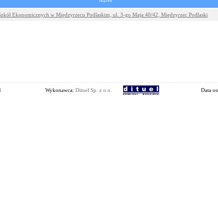
Adres
Szkół Ekonomicznych w Międzyrzecu Podlaskim, ul. 3-go Maja 40/42, Międzyrzec Podlaski
l
Wykonawca:
Dituel Sp. z o.o.
Data os