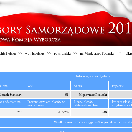
lita Polska
>>
woj. lubelskie
>>
pow. bialski
>>
m. Międzyrzec Podlaski
>>
Okr
Informacje o kandydacie
imiona
Wiek
Adres
Poparcie
Leszek Stanisław
61
Międzyrzec Podlaski
ów oddanych na
Procent ważnych głosów w
Liczba głosów
Procent głosó
skali okręgu
oddanych na listę
do głosów na l
246
45.72%
246
Wyniki głosowania w okręgu nr 9 w podziale na obwody