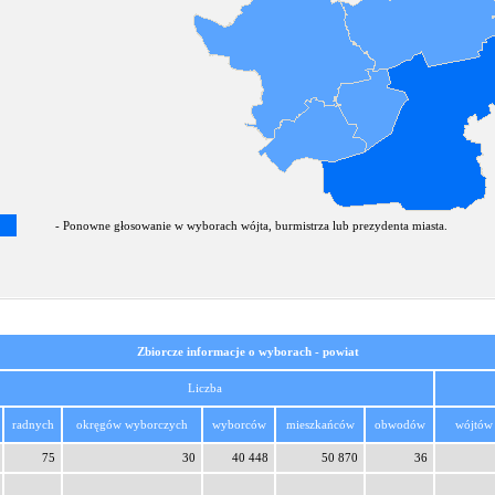
- Ponowne głosowanie w wyborach wójta, burmistrza lub prezydenta miasta.
Zbiorcze informacje o wyborach - powiat
Liczba
radnych
okręgów wyborczych
wyborców
mieszkańców
obwodów
wójtów
75
30
40 448
50 870
36