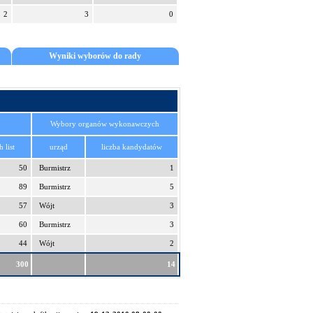
2
3
0
Wyniki wyborów do rady
Wybory organów wykonawczych
 list
urząd
liczba kandydatów
50
Burmistrz
1
89
Burmistrz
5
57
Wójt
3
60
Burmistrz
3
44
Wójt
2
300
14