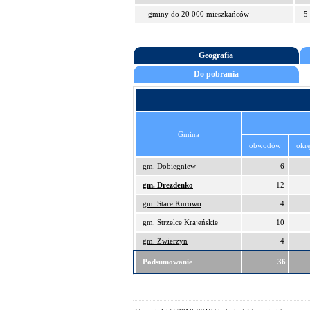
gminy do 20 000 mieszkańców
5
Geografia
Do pobrania
Gmina
obwodów
okr
gm. Dobiegniew
6
gm. Drezdenko
12
gm. Stare Kurowo
4
gm. Strzelce Krajeńskie
10
gm. Zwierzyn
4
Podsumowanie
36