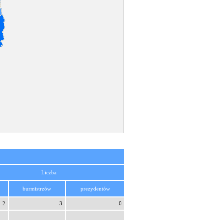
Liczba
burmistrzów
prezydentów
2
3
0