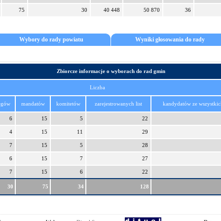
75
30
40 448
50 870
36
Wybory do rady powiatu
Wyniki głosowania do rady
Zbiorcze informacje o wyborach do rad gmin
Liczba
ęgów
mandatów
komitetów
zarejestrowanych list
kandydatów ze wszystkich
6
15
5
22
4
15
11
29
7
15
5
28
6
15
7
27
7
15
6
22
30
75
34
128