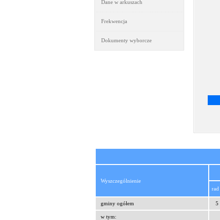
Dane w arkuszach
Frekwencja
Dokumenty wyborcze
Wyszczególnienie
rad
gminy ogółem
5
w tym: