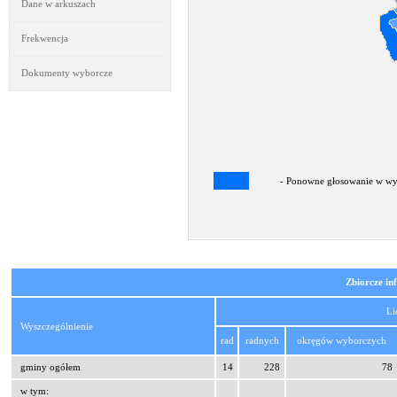
Dane w arkuszach
Frekwencja
Dokumenty wyborcze
- Ponowne głosowanie w wyb
Zbiorcze in
Li
Wyszczególnienie
rad
radnych
okręgów wyborczych
gminy ogółem
14
228
78
w tym: