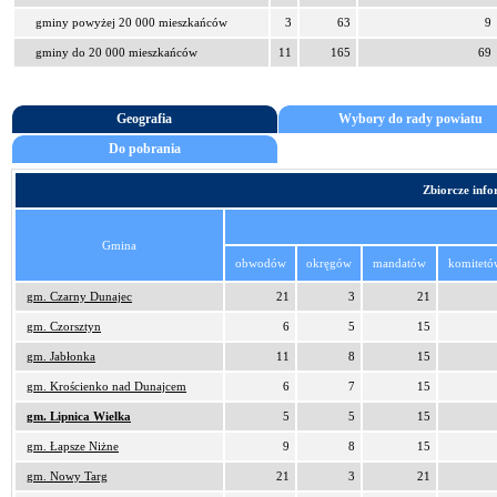
gminy powyżej 20 000 mieszkańców
3
63
9
gminy do 20 000 mieszkańców
11
165
69
Geografia
Wybory do rady powiatu
Do pobrania
Zbiorcze inf
Gmina
obwodów
okręgów
mandatów
komitetó
gm. Czarny Dunajec
21
3
21
gm. Czorsztyn
6
5
15
gm. Jabłonka
11
8
15
gm. Krościenko nad Dunajcem
6
7
15
gm. Lipnica Wielka
5
5
15
gm. Łapsze Niżne
9
8
15
gm. Nowy Targ
21
3
21