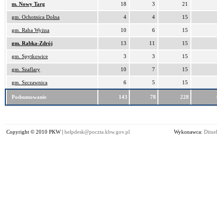
m. Nowy Targ
18
3
21
gm. Ochotnica Dolna
4
4
15
gm. Raba Wyżna
10
6
15
gm. Rabka-Zdrój
13
11
15
gm. Spytkowice
3
3
15
gm. Szaflary
10
7
15
gm. Szczawnica
6
5
15
Podsumowanie
143
78
228
Copyright © 2010 PKW |
helpdesk@poczta.kbw.gov.pl
Wykonawca:
Dituel