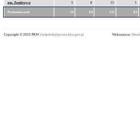
gm. Zembrzyce
5
6
15
5
Podsumowanie
54
64
135
63
Copyright © 2010 PKW |
helpdesk@poczta.kbw.gov.pl
Wykonawca:
Dituel