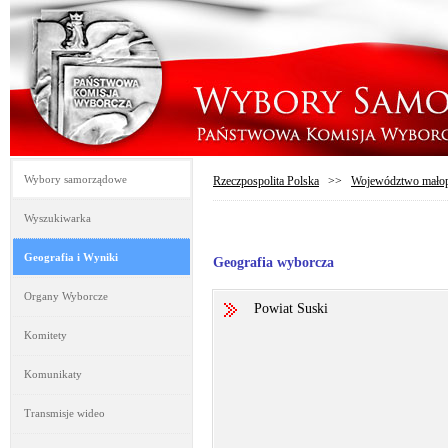
Wybory samorządowe
Rzeczpospolita Polska
>>
Województwo małop
Wyszukiwarka
Geografia i Wyniki
Geografia wyborcza
Organy Wyborcze
Powiat Suski
Komitety
Komunikaty
Transmisje wideo