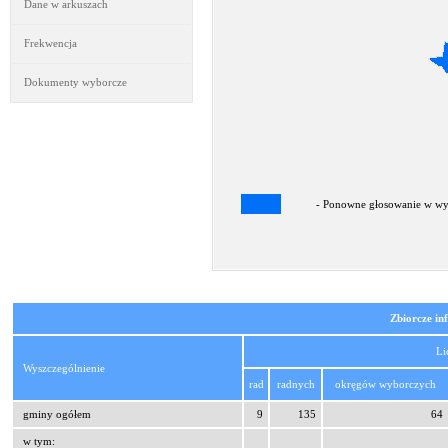
Dane w arkuszach
Frekwencja
Dokumenty wyborcze
- Ponowne głosowanie w wyb
Zbiorcze in
Li
Wyszczególnienie
rad
radnych
okręgów wyborczych
gminy ogółem
9
135
64
w tym: