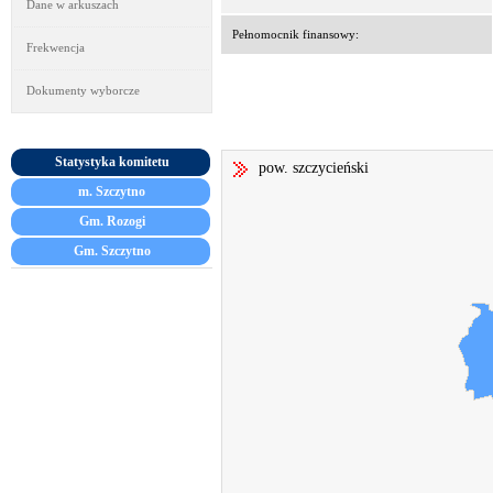
Dane w arkuszach
Pełnomocnik finansowy:
Frekwencja
Dokumenty wyborcze
Statystyka komitetu
pow. szczycieński
m. Szczytno
Gm. Rozogi
Gm. Szczytno