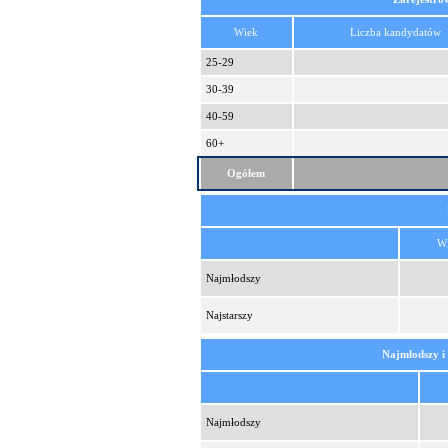
Wiek
Liczba kandydatów
25-29
30-39
40-59
60+
Ogółem
W
Najmłodszy
Najstarszy
Najmłodszy i
Najmłodszy