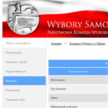
Wybory samorządowe
Komitety
>>
Komisarz Wyborczy w Elblągu
Wyszukiwarka
Geografia i Wyniki
K
Organy Wyborcze
Wyszczególnienie
Skrót nazwy:
Komitety
Typ komitetu:
Komunikaty
Adres:
Transmisje wideo
Pełnomocnik wyborczy: