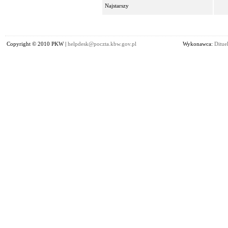
Najstarszy
Copyright © 2010 PKW |
helpdesk@poczta.kbw.gov.pl
Wykonawca:
Dituel