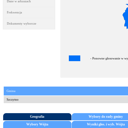
Dane w arkuszach
Frekwencja
Dokumenty wyborcze
- Ponowne głosowanie w wyb
Gmina
Szczytno
Geografia
Wybory do rady gminy
Wybory Wójta
Wyniki głos. i wyb. Wójta