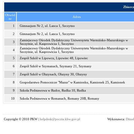
Zbiorc
Obwód
Adres
nr
1
Gimnazjum Nr 2, ul. Lanca 1, Szczytno
2
Gimnazjum Nr 2, ul. Lanca 1, Szczytno
Zamiejscowy Ośrodek Dydaktyczny Uniwersytetu Warmińsko-Mazurskiego w
3
Szczytnie, ul. Kasprowicza 1, Szczytno
Zamiejscowy Ośrodek Dydaktyczny Uniwersytetu Warmińsko-Mazurskiego w
4
Szczytnie, ul. Kasprowicza 1, Szczytno
5
Zespół Szkół w Lipowcu, Lipowiec 48, Lipowiec
6
Zespół Szkół w Szymanach, Szymany 21, Szymany
7
Zespół Szkół w Olszynach, Olszyny 30, Olszyny
8
Gospodarstwo Pomocnicze "Mazur" w Kamionku, Kamionek 25, Kamionek
9
Szkoła Podstawowa w Rudce, Rudka 10, Rudka
10
Szkoła Podstawowa w Romanach, Romany 20B, Romany
Copyright © 2010 PKW |
helpdesk@poczta.kbw.gov.pl
Wykonawca:
Dituel