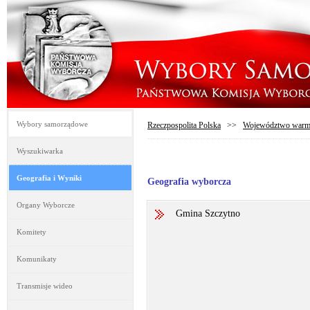
Wybory samorządowe
Rzeczpospolita Polska
>>
Województwo warmi
Wyszukiwarka
Geografia i Wyniki
Geografia wyborcza
Organy Wyborcze
Gmina Szczytno
Komitety
Komunikaty
Transmisje wideo