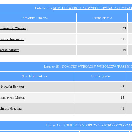
Lista nr 17 -
KOMITET WYBORCZY WYBORCÓW NASZA GMINA
Nazwisko i imiona
Liczba głosów
morowski Wiesław
29
walski Kazimierz
41
siecka Barbara
44
Lista nr 18 -
KOMITET WYBORCZY WYBORCÓW "RAZEM D
Nazwisko i imiona
Liczba głosów
śniewski Bogumił
48
iatkowski Michał
15
elińska Grażyna
41
Lista nr 19 -
KOMITET WYBORCZY WYBORCÓW "NASZA 