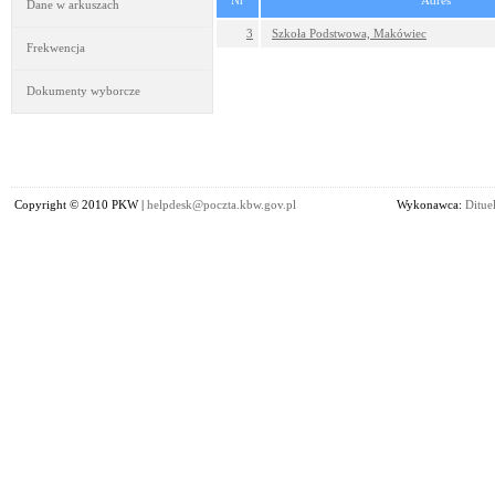
Nr
Adres
Dane w arkuszach
3
Szkoła Podstwowa, Makówiec
Frekwencja
Dokumenty wyborcze
Copyright © 2010 PKW |
helpdesk@poczta.kbw.gov.pl
Wykonawca:
Dituel