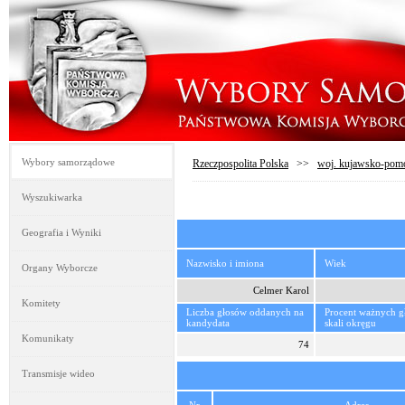
Wybory samorządowe
Rzeczpospolita Polska
>>
woj. kujawsko-pom
Wyszukiwarka
Geografia i Wyniki
Nazwisko i imiona
Wiek
Organy Wyborcze
Celmer Karol
Komitety
Liczba głosów oddanych na
Procent ważnych 
kandydata
skali okręgu
Komunikaty
74
Transmisje wideo