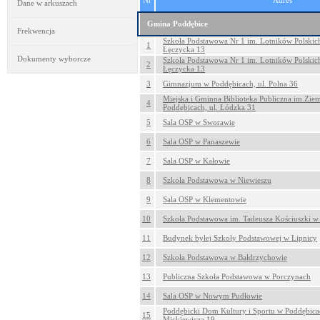
Nr
Adres
Dane w arkuszach
Gmina Poddębice
Frekwencja
Szkoła Podstawowa Nr 1 im. Lotników Polskich
1
Łęczycka 13
Dokumenty wyborcze
Szkoła Podstawowa Nr 1 im. Lotników Polskich
2
Łęczycka 13
3
Gimnazjum w Poddębicach, ul. Polna 36
Miejska i Gminna Biblioteka Publiczna im.Zie
4
Poddębicach, ul. Łódzka 31
5
Sala OSP w Sworawie
6
Sala OSP w Panaszewie
7
Sala OSP w Kałowie
8
Szkoła Podstawowa w Niewieszu
9
Sala OSP w Klementowie
10
Szkoła Podstawowa im. Tadeusza Kościuszki w
11
Budynek byłej Szkoły Podstawowej w Lipnicy
12
Szkoła Podstawowa w Bałdrzychowie
13
Publiczna Szkoła Podstawowa w Porczynach
14
Sala OSP w Nowym Pudłowie
Poddębicki Dom Kultury i Sportu w Poddębicac
15
Mickiewicza 19