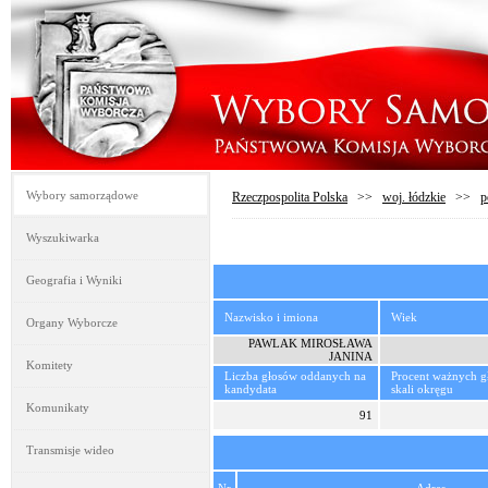
Wybory samorządowe
Rzeczpospolita Polska
>>
woj. łódzkie
>>
p
Wyszukiwarka
Geografia i Wyniki
Nazwisko i imiona
Wiek
Organy Wyborcze
PAWLAK MIROSŁAWA
JANINA
Komitety
Liczba głosów oddanych na
Procent ważnych 
kandydata
skali okręgu
Komunikaty
91
Transmisje wideo