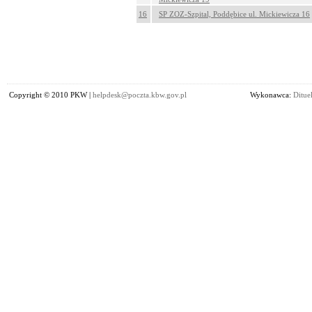
16
SP ZOZ-Szpital, Poddębice ul. Mickiewicza 16
Copyright © 2010 PKW |
helpdesk@poczta.kbw.gov.pl
Wykonawca:
Dituel