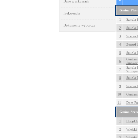
Nr
Dane w arkuszach
Gmina Pleś
Frekwencja
1
Szkoła 
Dokumenty wyborcze
2
Szkoła 
3
Szkoła 
4
Zespół 
5
Szkoła 
Centrum
6
Janowi
Szkoła 
7
Szczep
8
Szkoła 
9
Szkoła 
10
Centrum
11
Dom Po
Gmina Szer
1
Urząd G
2
Wiejski
3
Wiejski