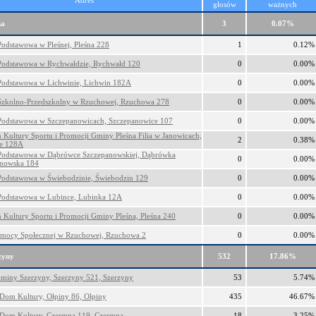
Adres
głosów
ważnych
na
3
0.07%
Podstawowa w Pleśnej, Pleśna 228
1
0.12%
Podstawowa w Rychwałdzie, Rychwałd 120
0
0.00%
Podstawowa w Lichwinie, Lichwin 182A
0
0.00%
Szkolno-Przedszkolny w Rzuchowej, Rzuchowa 278
0
0.00%
Podstawowa w Szczepanowicach, Szczepanowice 107
0
0.00%
 Kultury Sportu i Promocji Gminy Pleśna Filia w Janowicach,
2
0.38%
ce 128A
Podstawowa w Dąbrówce Szczepanowskiej, Dąbrówka
0
0.00%
anowska 184
Podstawowa w Świebodzinie, Świebodzin 129
0
0.00%
Podstawowa w Lubince, Lubinka 12A
0
0.00%
 Kultury Sportu i Promocji Gminy Pleśna, Pleśna 240
0
0.00%
mocy Społecznej w Rzuchowej, Rzuchowa 2
0
0.00%
zyny
532
17.86%
miny Szerzyny, Szerzyny 521, Szerzyny
53
5.74%
 Dom Kultury, Ołpiny 86, Ołpiny
435
46.67%
 Dom Kultury, Czermna 119, Czermna
18
3.25%