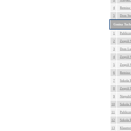
4
Remiza 
5
Dom Str
Gmina Tuc
1
Publicz
2
Zespół 
3
Dom Lu
4
Zespół 
5
Zespół 
6
Remiza 
7
Szkoła 
8
Zespół S
9
Niepubl
10
Szkoła 
11
Publicz
12
Szkoła 
13
Klaszto