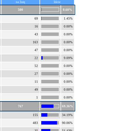
na listę
liście
500
0.60%
69
1.45%
16
0.00%
43
0.00%
163
0.00%
47
0.00%
22
9.09%
52
0.00%
27
0.00%
11
0.00%
49
0.00%
1
0.00%
767
69.36%
155
34.19%
483
90.06%
35
51.43%