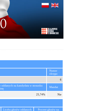
Numer
okręgu
6
w oddanych na kandydata w stosunku
Mandat
istę
25,74%
Nie
Liczba głosów oddanych
Procent głosów na