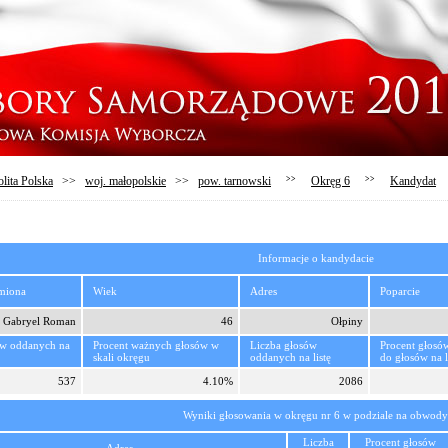
lita Polska
>>
woj. małopolskie
>>
pow. tarnowski
>>
Okręg 6
>>
Kandydat
Informacje o kandydacie
imiona
Wiek
Adres
Poparcie
Gabryel Roman
46
Ołpiny
ów oddanych na
Procent ważnych głosów w
Liczba głosów
Procent głosó
skali okręgu
oddanych na listę
do głosów na l
537
4.10%
2086
Wyniki głosowania w okręgu nr 6 w podziale na obwody
Liczba
Procent głosów