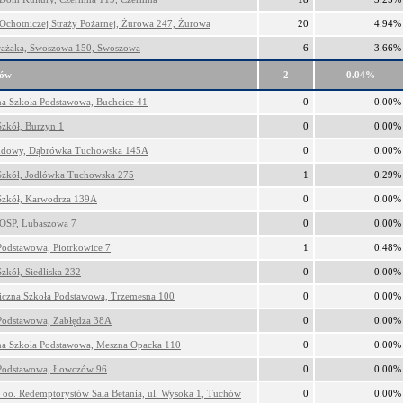
Ochotniczej Straży Pożarnej, Żurowa 247, Żurowa
20
4.94%
ażaka, Swoszowa 150, Swoszowa
6
3.66%
hów
2
0.04%
na Szkoła Podstawowa, Buchcice 41
0
0.00%
Szkół, Burzyn 1
0
0.00%
dowy, Dąbrówka Tuchowska 145A
0
0.00%
Szkół, Jodłówka Tuchowska 275
1
0.29%
Szkół, Karwodrza 139A
0
0.00%
OSP, Lubaszowa 7
0
0.00%
Podstawowa, Piotrkowice 7
1
0.48%
zkół, Siedliska 232
0
0.00%
iczna Szkoła Podstawowa, Trzemesna 100
0
0.00%
Podstawowa, Zabłędza 38A
0
0.00%
na Szkoła Podstawowa, Meszna Opacka 110
0
0.00%
Podstawowa, Łowczów 96
0
0.00%
r oo. Redemptorystów Sala Betania, ul. Wysoka 1, Tuchów
0
0.00%