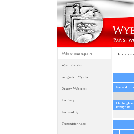
Wybory samorządowe
Rzeczpospo
Wyszukiwarka
Geografia i Wyniki
Nazwisko i 
Organy Wyborcze
Komitety
Liczba głos
kandydata
Komunikaty
Transmisje wideo